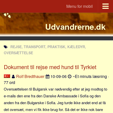
Menu for mobil
Portal
Udvandrerne.dk
Udvandrerne.dk
Utvandrerne.no
Utvandrarna.se
REJSE, TRANSPORT, PRAKTISK, KÆLEDYR,
Tyskland.dk
OVERSÆTTELSE
England.dk
Dokument til rejse med hund til Tyrkiet
Rusland.dk
JLKM.dk
Rolf Bredthauer
10-09-06
~Et minuts læsning ·
77 ord
Lande
Oversættelsen til Bulgarsk var nødvendig efter at jeg modtog to
Tyrkiet
e-mails den ene fra den Danske Ambassade i Sofia og den
Spanien
anden fra den Bulgarske i Sofia. Jeg turde ikke andet end at få
Frankrig
det oversæt, men vi fik ikke brug for. Så det er ikke nok bare