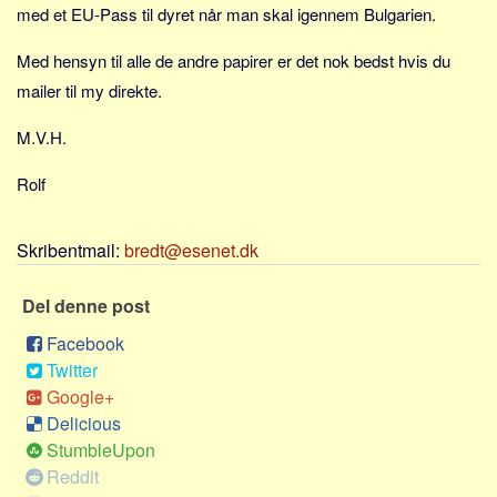
Sverige
med et EU-Pass til dyret når man skal igennem Bulgarien.
Norge
Med hensyn til alle de andre papirer er det nok bedst hvis du
Thailand
mailer til my direkte.
Italien
M.V.H.
Grækenland
USA
Rolf
Alle
Skribentmail:
bredt@esenet.dk
Nøgleord
Bolig
Del denne post
Job
Facebook
Virksomhed
Twitter
Google+
Investering
Delicious
Pension og opsparing
StumbleUpon
Forbrug
Reddit