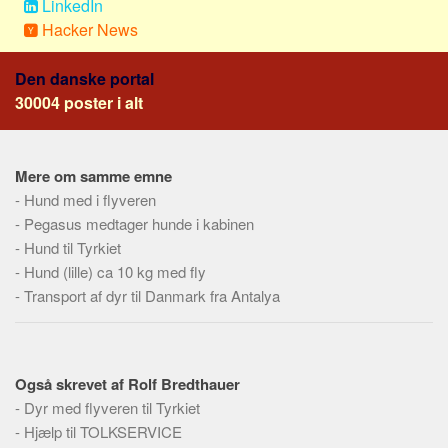
LinkedIn
Social sikring og sundhed
Hacker News
Transport
Alle
Den danske portal
30004 poster i alt
Aspekter
Køb og salg
Økonomi
Mere om samme emne
-
Hund med i flyveren
Jura og regler
-
Pegasus medtager hunde i kabinen
Skatter og afgifter
-
Hund til Tyrkiet
Statistik
-
Hund (lille) ca 10 kg med fly
Praktisk
-
Transport af dyr til Danmark fra Antalya
Alle
Meta
Også skrevet af Rolf Bredthauer
Dokumenttyper
-
Dyr med flyveren til Tyrkiet
Emner
-
Hjælp til TOLKSERVICE