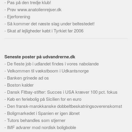
-
Pas på den tredje klub!
Skribenter
-
Prøv www.anatolienrejser.dk
Personer
-
Ejerforening
Steder
-
Så kommer det næste slag under beltestedet!
-
Skat af lejligheder købt i Tyrkiet før 2006
Kilder
Om
Webstedet
Seneste poster på udvandrerne.dk
Forhistorien
-
De fleste job i udlandet findes i vores nabolande
Redigering
-
Velkommen til vækstboom i Udkantsnorge
-
Banken grinede ad os
Tekstannoncer
-
Boston kalder
Bannere
-
Dansk Fitbay-stifter: Succes i USA kræver 100 pct. fokus
Hjælp
-
Køb en feriebolig på Sicilien for en euro
-
Den fransk-marokkanske dobbeltbeskatningsoverenskomst
-
Boligmarkedet i Spanien er igen åbnet
-
Tutors behandles som stjerner
-
IMF advarer mod nordisk boligboble