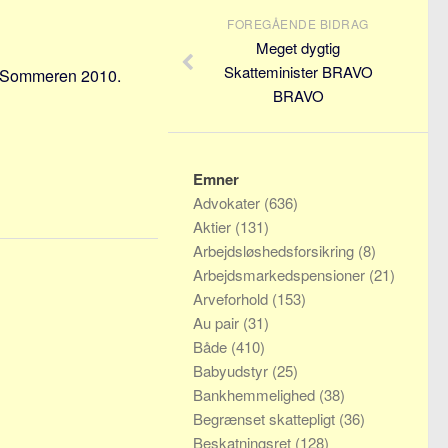
FOREGÅENDE BIDRAG
Meget dygtig
Skatteminister BRAVO
fra Sommeren 2010.
BRAVO
Emner
Advokater
(636)
Aktier
(131)
Arbejdsløshedsforsikring
(8)
Arbejdsmarkedspensioner
(21)
Arveforhold
(153)
Au pair
(31)
Både
(410)
Babyudstyr
(25)
Bankhemmelighed
(38)
Begrænset skattepligt
(36)
Beskatningsret
(128)