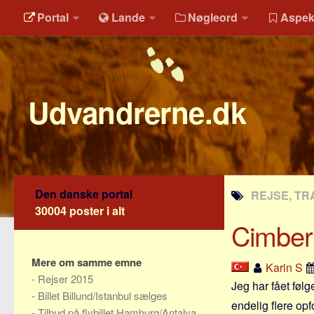
Portal
Lande
Nøgleord
Aspek
Udvandrerne.dk
Den danske portal
REJSE, TRA
30004 poster i alt
Cimber a
Mere om samme emne
Karin S
-
Rejser 2015
Jeg har fået føl
-
Billet Billund/Istanbul sælges
endelig flere opfo
-
Tilbud på flybillet Hamburg/Antalya