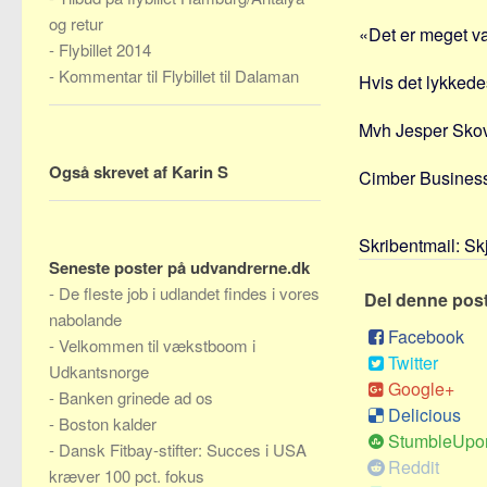
og retur
«Det er meget van
-
Flybillet 2014
-
Kommentar til Flybillet til Dalaman
Hvis det lykkedes
Mvh Jesper Sko
Også skrevet af Karin S
Cimber Busines
Skribentmail:
Sk
Seneste poster på udvandrerne.dk
-
De fleste job i udlandet findes i vores
Del denne pos
nabolande
Facebook
-
Velkommen til vækstboom i
Twitter
Udkantsnorge
Google+
-
Banken grinede ad os
Delicious
-
Boston kalder
StumbleUpo
-
Dansk Fitbay-stifter: Succes i USA
Reddit
kræver 100 pct. fokus