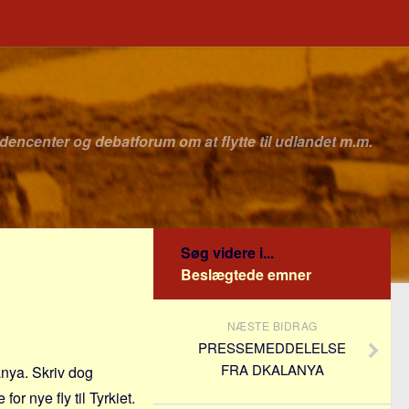
idencenter og debatforum om at flytte til udlandet m.m.
Søg videre i...
Beslægtede emner
NÆSTE BIDRAG
PRESSEMEDDELELSE
FRA DKALANYA
anya. Skriv dog
or nye fly til Tyrkiet.