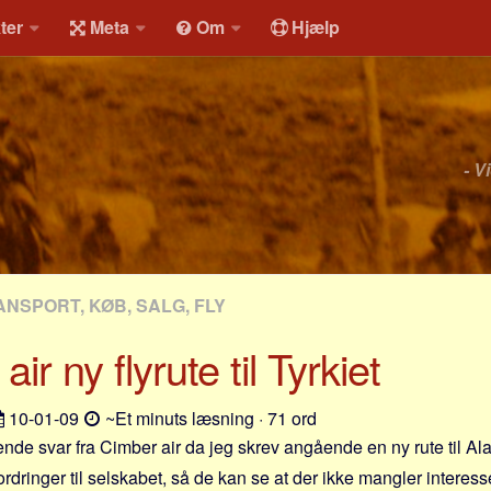
ter
Meta
Om
Hjælp
- V
NSPORT, KØB, SALG, FLY
ir ny flyrute til Tyrkiet
10-01-09
~Et minuts læsning · 71 ord
gende svar fra Cimber air da jeg skrev angående en ny rute til Al
rdringer til selskabet, så de kan se at der ikke mangler interesse f