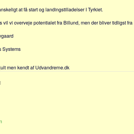
skeligt at få start og landingstilladelser I Tyrkiet.
 vil vi overveje potentialet fra Billund, men der bliver tidligst 
vgaard
s Systems
jult men kendt af Udvandrerne.dk
t
n