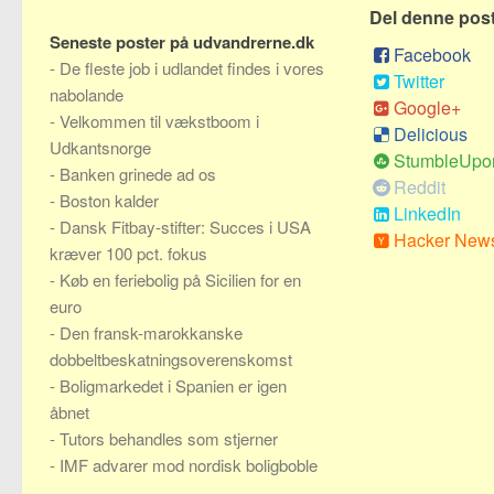
Del denne pos
Seneste poster på udvandrerne.dk
Facebook
-
De fleste job i udlandet findes i vores
Twitter
nabolande
Google+
-
Velkommen til vækstboom i
Delicious
Udkantsnorge
StumbleUpo
-
Banken grinede ad os
Reddit
-
Boston kalder
LinkedIn
-
Dansk Fitbay-stifter: Succes i USA
Hacker New
kræver 100 pct. fokus
-
Køb en feriebolig på Sicilien for en
euro
-
Den fransk-marokkanske
dobbeltbeskatningsoverenskomst
-
Boligmarkedet i Spanien er igen
åbnet
-
Tutors behandles som stjerner
-
IMF advarer mod nordisk boligboble