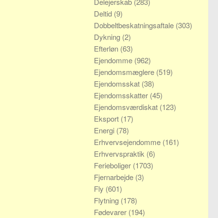
Delejerskab
(283)
Deltid
(9)
Dobbeltbeskatningsaftale
(303)
Dykning
(2)
Efterløn
(63)
Ejendomme
(962)
Ejendomsmæglere
(519)
Ejendomsskat
(38)
Ejendomsskatter
(45)
Ejendomsværdiskat
(123)
Eksport
(17)
Energi
(78)
Erhvervsejendomme
(161)
Erhvervspraktik
(6)
Ferieboliger
(1703)
Fjernarbejde
(3)
Fly
(601)
Flytning
(178)
Fødevarer
(194)