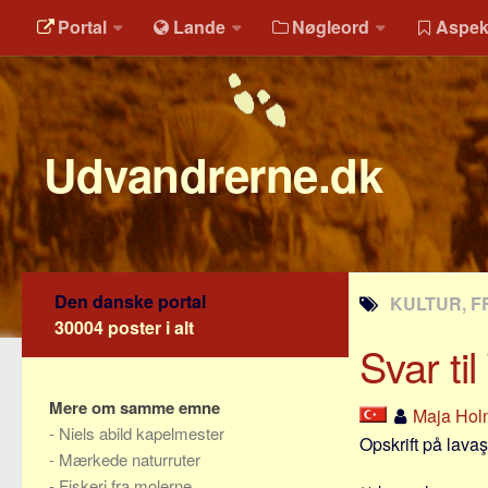
Portal
Lande
Nøgleord
Aspek
Udvandrerne.dk
Den danske portal
KULTUR, FR
30004 poster i alt
Svar til
Mere om samme emne
Maja Hol
-
Niels abild kapelmester
Opskrift på lavaş
-
Mærkede naturruter
-
Fiskeri fra molerne