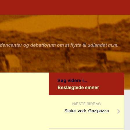
idencenter og debatforum om at flytte til udlandet m.m.
Søg videre i...
Beslægtede emner
NÆSTE BIDRAG
Status vedr. Gazipazza