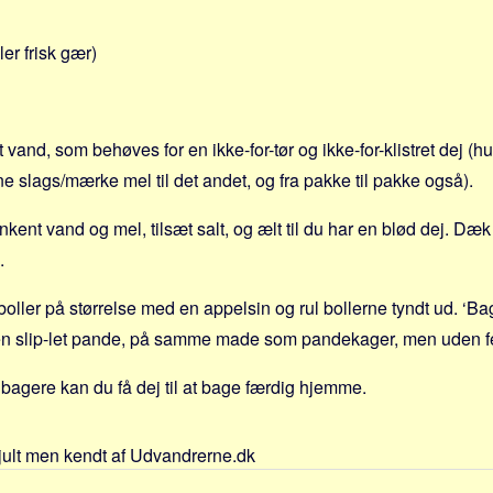
ler frisk gær)
vand, som behøves for en ikke-for-tør og ikke-for-klistret dej (h
ne slags/mærke mel til det andet, og fra pakke til pakke også).
kent vand og mel, tilsæt salt, og ælt til du har en blød dej. Dæk
.
boller på størrelse med en appelsin og rul bollerne tyndt ud. ‘B
den slip-let pande, på samme made som pandekager, men uden fed
agere kan du få dej til at bage færdig hjemme.
jult men kendt af Udvandrerne.dk