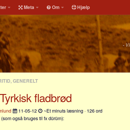
ter
Meta
Om
Hjælp
- V
ITID, GENERELT
 Tyrkisk fladbrød
mlund
11-05-12
~Et minuts læsning · 126 ord
 (som også bruges til fx dürüm):