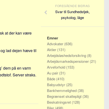
FOREGÅENDE BIDRAG
Svar til Sundhedstjek,
psykolog, läge
usk at der kan være
Emner
Advokater
(636)
Aktier
(131)
 og lad dejen hæve til
Arbejdsløshedsforsikring
(8)
Arbejdsmarkedspensioner
(21)
Arveforhold
(153)
ag’ dem på en varm
Au pair
(31)
tstof. Server straks.
Både
(410)
Babyudstyr
(25)
Bankhemmelighed
(38)
Begrænset skattepligt
(36)
Beskatningsret
(128)
Biler
(498)