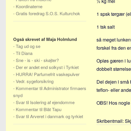
½ kg mel
-
Koordinaterne
-
Gratis foredrag S.O.S. Kulturchok
1 spsk tørgær (el
1 tsk salt
Også skrevet af Maja Holmlund
så meget lunkent 
-
Tag ud og se
forskel fra den e
-
Til Diana
-
Sne - is - ski - skøjter?
Opløs gæren i lun
-
Der er andet end solkyst i Tyrkiet
dobbelt størrelse
-
HURRA! Parfumefrit vaskepulver
-
Vedr. sygeforsikring
Del dejen i små 
-
Kommentar til Administrator firmaers
teflon- eller an
snyd
-
Svar til Isolering af ejendomme
OBS! Hos nogle b
-
Kommentar til Blåt Tapu
-
Svar til Arveret i danmark og tyrkiet
Skribentmail:
Sk