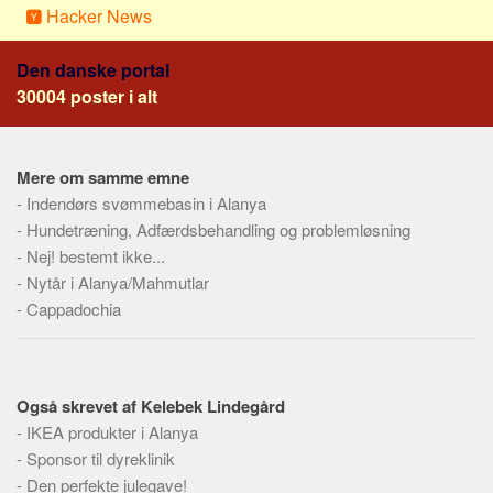
Social sikring og sundhed
Hacker News
Transport
Den danske portal
Alle
30004 poster i alt
Aspekter
Køb og salg
Mere om samme emne
Økonomi
-
Indendørs svømmebasin i Alanya
Jura og regler
-
Hundetræning, Adfærdsbehandling og problemløsning
-
Skatter og afgifter
Nej! bestemt ikke...
-
Nytår i Alanya/Mahmutlar
Statistik
-
Cappadochia
Praktisk
Alle
Meta
Også skrevet af Kelebek Lindegård
-
IKEA produkter i Alanya
Dokumenttyper
-
Sponsor til dyreklinik
Emner
-
Den perfekte julegave!