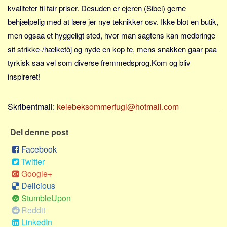
Sverige
kvaliteter til fair priser. Desuden er ejeren (Sibel) gerne
Norge
behjælpelig med at lære jer nye teknikker osv. Ikke blot en butik,
men ogsaa et hyggeligt sted, hvor man sagtens kan medbringe
Thailand
sit strikke-/hælketöj og nyde en kop te, mens snakken gaar paa
Italien
tyrkisk saa vel som diverse fremmedsprog.Kom og bliv
Grækenland
inspireret!
USA
Alle
Skribentmail:
kelebeksommerfugl@hotmail.com
Nøgleord
Del denne post
Bolig
Facebook
Job
Twitter
Virksomhed
Google+
Investering
Delicious
StumbleUpon
Pension og opsparing
Reddit
Forbrug
LinkedIn