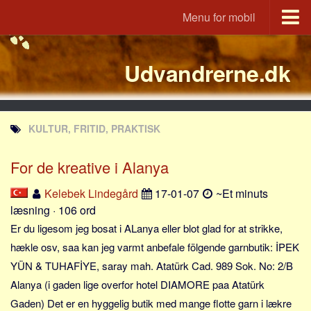
Menu for mobil
Portal
Udvandrerne.dk
Udvandrerne.dk
Utvandrerne.no
Utvandrarna.se
KULTUR, FRITID, PRAKTISK
Tyskland.dk
England.dk
For de kreative i Alanya
Rusland.dk
Kelebek Lindegård
17-01-07
~Et minuts
JLKM.dk
læsning · 106 ord
Lande
Er du ligesom jeg bosat i ALanya eller blot glad for at strikke,
hækle osv, saa kan jeg varmt anbefale fölgende garnbutik: İPEK
Tyrkiet
YÜN & TUHAFİYE, saray mah. Atatürk Cad. 989 Sok. No: 2/B
Spanien
Alanya (i gaden lige overfor hotel DIAMORE paa Atatürk
Frankrig
Gaden) Det er en hyggelig butik med mange flotte garn i lækre