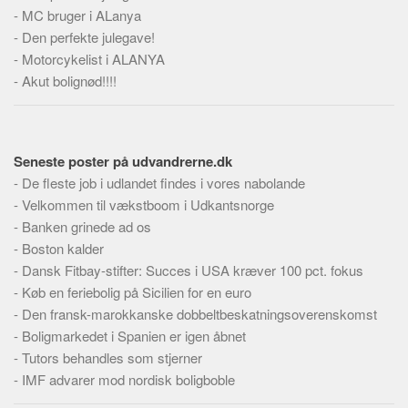
Skribenter
-
MC bruger i ALanya
-
Den perfekte julegave!
Personer
-
Motorcykelist i ALANYA
Steder
-
Akut bolignød!!!!
Kilder
Om
Seneste poster på udvandrerne.dk
Webstedet
-
De fleste job i udlandet findes i vores nabolande
Forhistorien
-
Velkommen til vækstboom i Udkantsnorge
Redigering
-
Banken grinede ad os
Tekstannoncer
-
Boston kalder
-
Dansk Fitbay-stifter: Succes i USA kræver 100 pct. fokus
Bannere
-
Køb en feriebolig på Sicilien for en euro
Hjælp
-
Den fransk-marokkanske dobbeltbeskatningsoverenskomst
-
Boligmarkedet i Spanien er igen åbnet
-
Tutors behandles som stjerner
-
IMF advarer mod nordisk boligboble