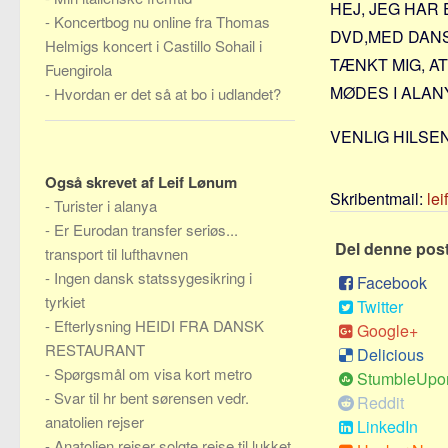
HEJ, JEG HAR
-
Koncertbog nu online fra Thomas
DVD,MED DANS
Helmigs koncert i Castillo Sohail i
TÆNKT MIG, AT
Fuengirola
MØDES I ALA
-
Hvordan er det så at bo i udlandet?
VENLIG HILSEN
Også skrevet af Leif Lønum
Skribentmail:
le
-
Turister i alanya
-
Er Eurodan transfer seriøs...
Del denne pos
transport til lufthavnen
-
Ingen dansk statssygesikring i
Facebook
tyrkiet
Twitter
-
Efterlysning HEIDI FRA DANSK
Google+
RESTAURANT
Delicious
-
Spørgsmål om visa kort metro
StumbleUpo
-
Svar til hr bent sørensen vedr.
Reddit
anatolien rejser
LinkedIn
-
Anatolien rejser solgte rejse til lukket