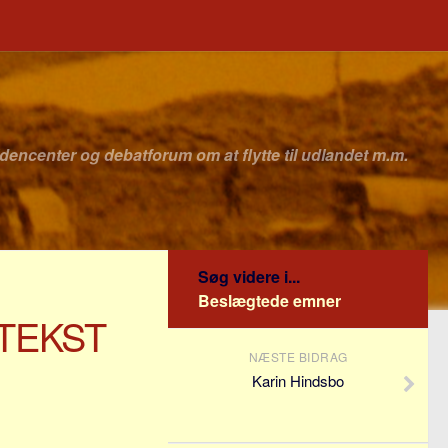
idencenter og debatforum om at flytte til udlandet m.m.
Søg videre i...
Beslægtede emner
TEKST
NÆSTE BIDRAG
Karin Hindsbo