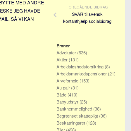
L BYTTE MED ANDRE
FOREGÅENDE BIDRAG
 ÆSKE JEG HAVDE
SVAR til svensk
AIL, SÅ VI KAN
kontanthjælp socialbidrag
Emner
Advokater
(636)
Aktier
(131)
Arbejdsløshedsforsikring
(8)
Arbejdsmarkedspensioner
(21)
Arveforhold
(153)
Au pair
(31)
Både
(410)
Babyudstyr
(25)
Bankhemmelighed
(38)
Begrænset skattepligt
(36)
Beskatningsret
(128)
Biler
(498)