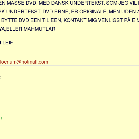
 EN MASSE DVD, MED DANSK UNDERTEKST, SOM JEG VI
K UNDERTEKST, DVD ERNE, ER ORIGINALE, MEN UDEN
 BYTTE DVD EEN TIL EEN, KONTAKT MIG VENLIGST PÅ E M
NYA,ELLER MAHMUTLAR
 LEIF.
ifloenum@hotmail.com
t
n