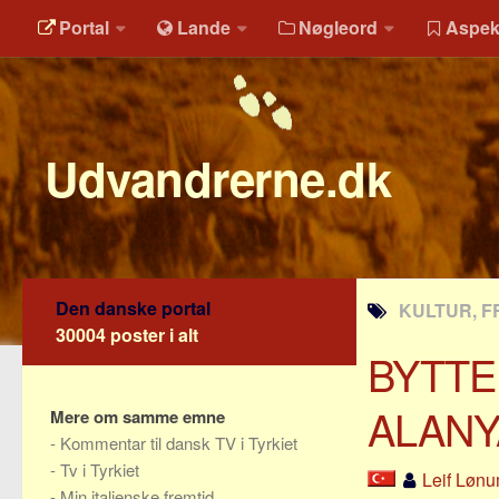
Portal
Lande
Nøgleord
Aspek
Udvandrerne.dk
Den danske portal
KULTUR, FR
30004 poster i alt
BYTTE
ALANY
Mere om samme emne
-
Kommentar til dansk TV i Tyrkiet
-
Tv i Tyrkiet
Leif Løn
-
Min italienske fremtid