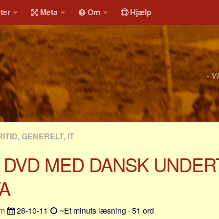
ter
Meta
Om
Hjælp
- V
ITID, GENERELT, IT
 DVD MED DANSK UNDER
A
um
28-10-11
~Et minuts læsning · 51 ord