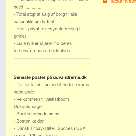
Hacker New
hotel ,,,,,,,,,,,,,,
-
Total stop af salg af bolig til alle
nationaliteter ı tyrkiet
-
Husk privat rejsesygeforsikring i
tyrkiet
-
Gale tyrker stjæler fra deres
forhenværende arbejdsplads
Seneste poster på udvandrerne.dk
-
De fleste job i udlandet findes i vores
nabolande
-
Velkommen til vækstboom i
Udkantsnorge
-
Banken grinede ad os
-
Boston kalder
-
Dansk Fitbay-stifter: Succes i USA
kræver 100 pct. fokus