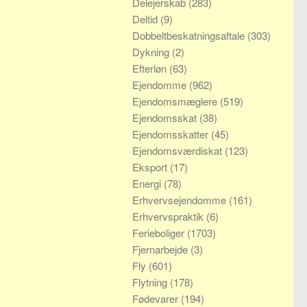
Delejerskab
(283)
Deltid
(9)
Dobbeltbeskatningsaftale
(303)
Dykning
(2)
Efterløn
(63)
Ejendomme
(962)
Ejendomsmæglere
(519)
Ejendomsskat
(38)
Ejendomsskatter
(45)
Ejendomsværdiskat
(123)
Eksport
(17)
Energi
(78)
Erhvervsejendomme
(161)
Erhvervspraktik
(6)
Ferieboliger
(1703)
Fjernarbejde
(3)
Fly
(601)
Flytning
(178)
Fødevarer
(194)