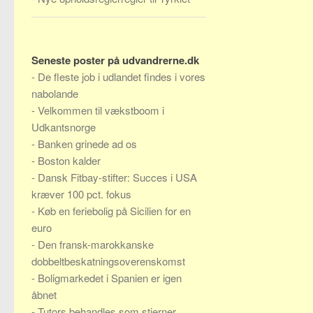
Seneste poster på udvandrerne.dk
-
De fleste job i udlandet findes i vores
nabolande
-
Velkommen til vækstboom i
Udkantsnorge
-
Banken grinede ad os
-
Boston kalder
-
Dansk Fitbay-stifter: Succes i USA
kræver 100 pct. fokus
-
Køb en feriebolig på Sicilien for en
euro
-
Den fransk-marokkanske
dobbeltbeskatningsoverenskomst
-
Boligmarkedet i Spanien er igen
åbnet
-
Tutors behandles som stjerner