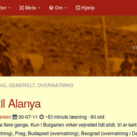
ter
Meta
Om
Hjælp
- V
NG, GENERELT, OVERNATNING
til Alanya
arsen
30-07-11
~Et minuts læsning · 60 ord
a flere gange. Kun i Bulgarien virker vejnettet lidt slidt. Vi er kørt
ning), Prag, Budapest (overnatning), Beograd (overnatning i De