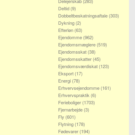
Delejerskab
(283)
Deltid
(9)
Dobbeltbeskatningsaftale
(303)
Dykning
(2)
Efterløn
(63)
Ejendomme
(962)
Ejendomsmæglere
(519)
Ejendomsskat
(38)
Ejendomsskatter
(45)
Ejendomsværdiskat
(123)
Eksport
(17)
Energi
(78)
Erhvervsejendomme
(161)
Erhvervspraktik
(6)
Ferieboliger
(1703)
Fjernarbejde
(3)
Fly
(601)
Flytning
(178)
Fødevarer
(194)