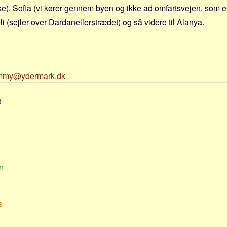
), Sofia (vi kører gennem byen og ikke ad omfartsvejen, som er 
i (sejler over Dardanellerstrædet) og så videre til Alanya.
mmy@ydermark.dk
t
n
s