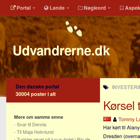
Portal
Lande
Nøgleord
Aspek
Udvandrerne.dk
Den danske portal
INVESTERI
30004 poster i alt
Kørsel 
Mere om samme emne
Tommy L
-
Svar til Dennis
Har kørt til Alany
-
Til Maja Holmlund
Dresden (overnat
-
Turister røvet på luxus-hotel i Rio de