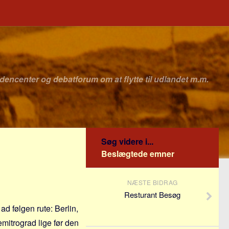
idencenter og debatforum om at flytte til udlandet m.m.
Søg videre i...
Beslægtede emner
NÆSTE BIDRAG
Resturant Besøg
 ad følgen rute: Berlin,
mitrograd lige før den