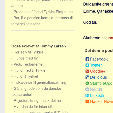
Bulgarske grænse
Janero
Edirne, Çanakkel
-
Pressechef forlod Tyrkiet Eksperten
-
Bar, lille pension kamala- området til
God tur.
forpagtning søges
Skribentmail:
to
Også skrevet af Tommy Larsen
Del denne pos
-
Kør selv til Tyrkiet
-
Hunde med fly
Facebook
-
Vedr. Testamente
Twitter
-
Hund med til Tyrkiet
Google+
-
Hund til Tyrkiet
Delicious
-
Indkaldelse til generalforsamling
StumbleUpo
-
Gå langt uden om de danske
Reddit
restauranter!
LinkedIn
-
Rejseforsikring - husk det nu
Hacker New
-
Hvordan du får internet!
-
Nye opholdsreglerregler til Tyrkiet