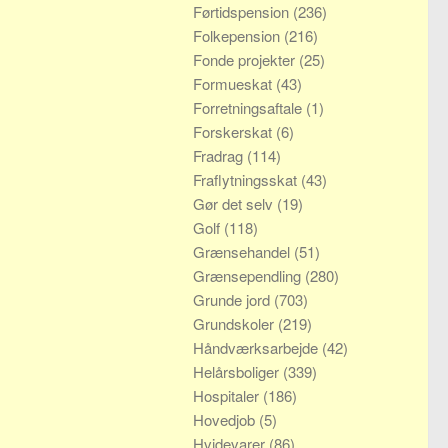
Førtidspension
(236)
Folkepension
(216)
Fonde projekter
(25)
Formueskat
(43)
Forretningsaftale
(1)
Forskerskat
(6)
Fradrag
(114)
Fraflytningsskat
(43)
Gør det selv
(19)
Golf
(118)
Grænsehandel
(51)
Grænsependling
(280)
Grunde jord
(703)
Grundskoler
(219)
Håndværksarbejde
(42)
Helårsboliger
(339)
Hospitaler
(186)
Hovedjob
(5)
Hvidevarer
(86)