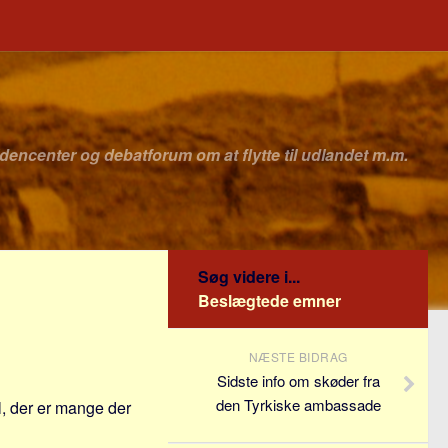
idencenter og debatforum om at flytte til udlandet m.m.
Søg videre i...
Beslægtede emner
NÆSTE BIDRAG
Sidste info om skøder fra
den Tyrkiske ambassade
l, der er mange der