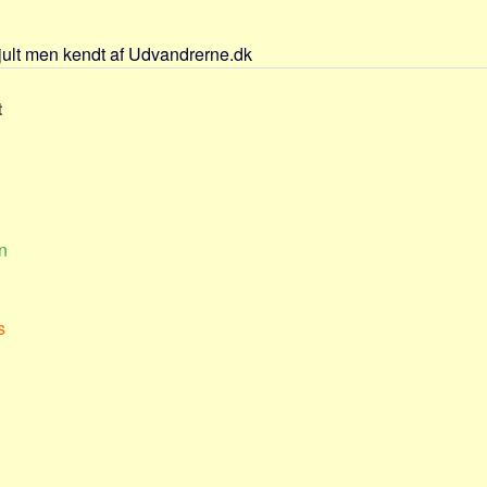
jult men kendt af Udvandrerne.dk
t
n
s