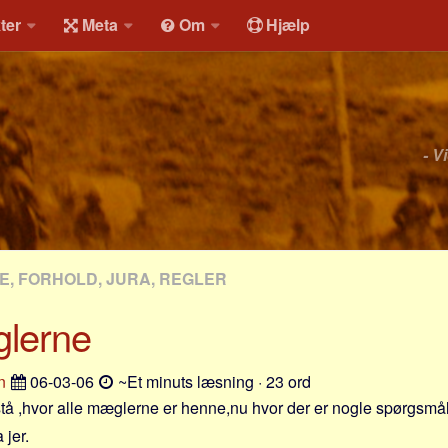
ter
Meta
Om
Hjælp
- V
, FORHOLD, JURA, REGLER
glerne
n
06-03-06
~Et minuts læsning · 23 ord
stå ,hvor alle mæglerne er henne,nu hvor der er nogle spørgsmå
 jer.