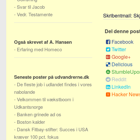
-
Svar til Jacob
-
Vedr. Testamente
Skribentmail:
Sk
Del denne pos
Facebook
Også skrevet af A. Hansen
Twitter
-
Erfaring med Homeco
Google+
Delicious
StumbleUpo
Seneste poster på udvandrerne.dk
Reddit
-
De fleste job i udlandet findes i vores
LinkedIn
nabolande
Hacker New
-
Velkommen til vækstboom i
Udkantsnorge
-
Banken grinede ad os
-
Boston kalder
-
Dansk Fitbay-stifter: Succes i USA
kræver 100 pct. fokus