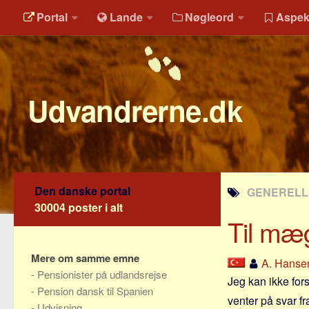
Portal
Lande
Nøgleord
Aspek
Udvandrerne.dk
Den danske portal
GENERELLE
30004 poster i alt
Til mæ
Mere om samme emne
A. Hanse
-
Pensionister på udlandsrejse
Jeg kan ikke for
-
Pension dansk til Spanien
venter på svar fra
-
Udvisning