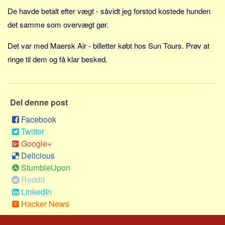
Sverige
De havde betalt efter vægt - såvidt jeg forstod kostede hunden
Norge
det samme som overvægt gør.
Thailand
Det var med Maersk Air - billetter købt hos Sun Tours. Prøv at
Italien
ringe til dem og få klar besked.
Grækenland
USA
Alle
Del denne post
Nøgleord
Facebook
Twitter
Bolig
Google+
Job
Delicious
Virksomhed
StumbleUpon
Reddit
Investering
LinkedIn
Pension og opsparing
Hacker News
Forbrug