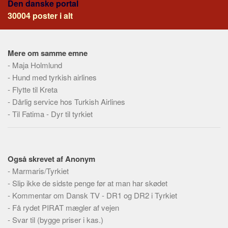
Den danske portal
Social sikring og sundhed
30004 poster i alt
Transport
Alle
Aspekter
Mere om samme emne
-
Maja Holmlund
Køb og salg
-
Hund med tyrkish airlines
Økonomi
-
Flytte til Kreta
-
Dårlig service hos Turkish Airlines
Jura og regler
-
Til Fatima - Dyr til tyrkiet
Skatter og afgifter
Statistik
Praktisk
Også skrevet af Anonym
Alle
-
Marmaris/Tyrkiet
-
Slip ikke de sidste penge før at man har skødet
Meta
-
Kommentar om Dansk TV - DR1 og DR2 i Tyrkiet
Dokumenttyper
-
Få rydet PIRAT mægler af vejen
Emner
-
Svar til (bygge priser i kas.)