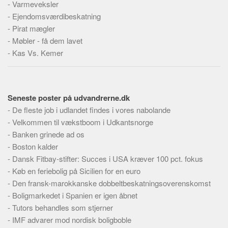
-
Varmeveksler
Skribenter
-
Ejendomsværdibeskatning
Personer
-
Pirat mægler
Steder
-
Møbler - få dem lavet
-
Kas Vs. Kemer
Kilder
Om
Webstedet
Seneste poster på udvandrerne.dk
Forhistorien
-
De fleste job i udlandet findes i vores nabolande
Redigering
-
Velkommen til vækstboom i Udkantsnorge
-
Banken grinede ad os
Tekstannoncer
-
Boston kalder
Bannere
-
Dansk Fitbay-stifter: Succes i USA kræver 100 pct. fokus
Hjælp
-
Køb en feriebolig på Sicilien for en euro
-
Den fransk-marokkanske dobbeltbeskatningsoverenskomst
-
Boligmarkedet i Spanien er igen åbnet
-
Tutors behandles som stjerner
-
IMF advarer mod nordisk boligboble