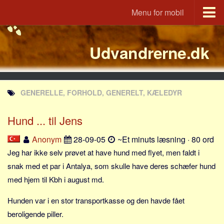
Menu for mobil
Portal
Udvandrerne.dk
Udvandrerne.dk
Utvandrerne.no
Utvandrarna.se
GENERELLE, FORHOLD, GENERELT, KÆLEDYR
Tyskland.dk
England.dk
Hund ... til Jens
Rusland.dk
Anonym
28-09-05
~Et minuts læsning · 80 ord
JLKM.dk
Jeg har ikke selv prøvet at have hund med flyet, men faldt i
Lande
snak med et par i Antalya, som skulle have deres schæfer hund
med hjem til Kbh i august md.
Tyrkiet
Spanien
Hunden var i en stor transportkasse og den havde fået
Frankrig
beroligende piller.