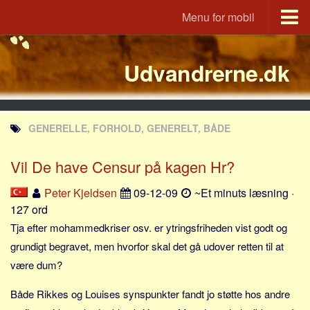
Menu for mobil
Portal
Udvandrerne.dk
Udvandrerne.dk
Utvandrerne.no
Utvandrarna.se
GENERELLE, FORHOLD, GENERELT, BÅDE
Tyskland.dk
England.dk
Vil De have Censur på kagen Hr?
Rusland.dk
Peter Kjeldsen
09-12-09
~Et minuts læsning ·
JLKM.dk
127 ord
Lande
Tja efter mohammedkriser osv. er ytringsfriheden vist godt og
grundigt begravet, men hvorfor skal det gå udover retten til at
Tyrkiet
være dum?
Spanien
Både Rikkes og Louises synspunkter fandt jo støtte hos andre
Frankrig