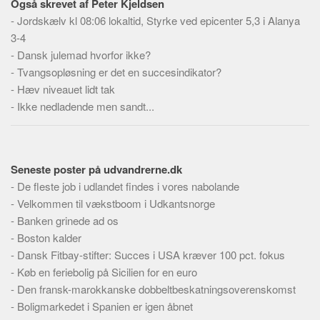
Også skrevet af Peter Kjeldsen
Skribenter
-
Jordskælv kl 08:06 lokaltid, Styrke ved epicenter 5,3 i Alanya
Personer
3-4
Steder
-
Dansk julemad hvorfor ikke?
-
Tvangsopløsning er det en succesindikator?
Kilder
-
Hæv niveauet lidt tak
Om
-
Ikke nedladende men sandt...
Webstedet
Forhistorien
Seneste poster på udvandrerne.dk
Redigering
-
De fleste job i udlandet findes i vores nabolande
Tekstannoncer
-
Velkommen til vækstboom i Udkantsnorge
Bannere
-
Banken grinede ad os
-
Boston kalder
Hjælp
-
Dansk Fitbay-stifter: Succes i USA kræver 100 pct. fokus
-
Køb en feriebolig på Sicilien for en euro
-
Den fransk-marokkanske dobbeltbeskatningsoverenskomst
-
Boligmarkedet i Spanien er igen åbnet