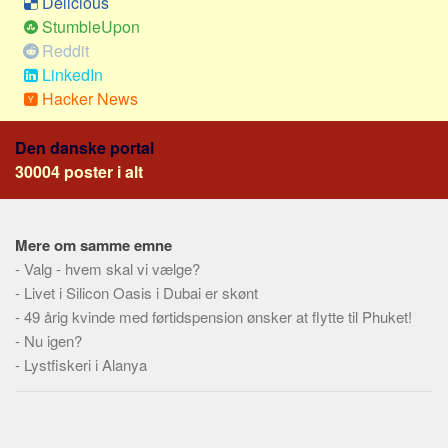
Delicious
Social sikring og sundhed
StumbleUpon
Transport
Reddit
Alle
LinkedIn
Hacker News
Aspekter
Køb og salg
Den danske portal
30004 poster i alt
Økonomi
Jura og regler
Skatter og afgifter
Mere om samme emne
Statistik
-
Valg - hvem skal vi vælge?
-
Livet i Silicon Oasis i Dubai er skønt
Praktisk
-
49 årig kvinde med førtidspension ønsker at flytte til Phuket!
Alle
-
Nu igen?
Meta
-
Lystfiskeri i Alanya
Dokumenttyper
Emner