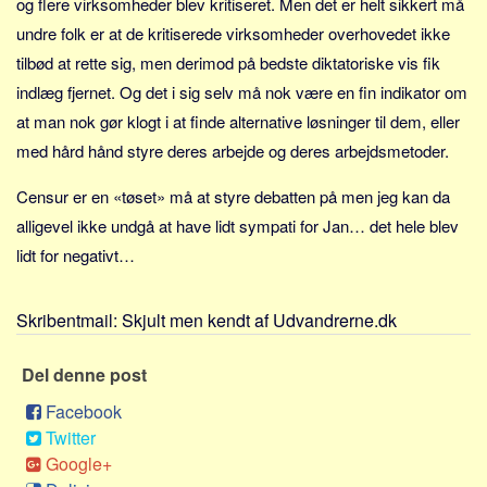
og flere virksomheder blev kritiseret. Men det er helt sikkert må
Sverige
undre folk er at de kritiserede virksomheder overhovedet ikke
Norge
tilbød at rette sig, men derimod på bedste diktatoriske vis fik
Thailand
indlæg fjernet. Og det i sig selv må nok være en fin indikator om
Italien
at man nok gør klogt i at finde alternative løsninger til dem, eller
Grækenland
med hård hånd styre deres arbejde og deres arbejdsmetoder.
USA
Censur er en «tøset» må at styre debatten på men jeg kan da
Alle
alligevel ikke undgå at have lidt sympati for Jan… det hele blev
Nøgleord
lidt for negativt…
Bolig
Skribentmail:
Skjult men kendt af Udvandrerne.dk
Job
Virksomhed
Del denne post
Investering
Facebook
Pension og opsparing
Twitter
Forbrug
Google+