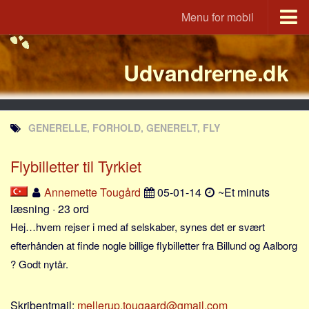
Menu for mobil
Portal
Udvandrerne.dk
Udvandrerne.dk
Utvandrerne.no
Utvandrarna.se
GENERELLE, FORHOLD, GENERELT, FLY
Tyskland.dk
England.dk
Flybilletter til Tyrkiet
Rusland.dk
Annemette Tougård
05-01-14
~Et minuts
JLKM.dk
læsning · 23 ord
Lande
Hej…hvem rejser i med af selskaber, synes det er svært
efterhånden at finde nogle billige flybilletter fra Billund og Aalborg
Tyrkiet
? Godt nytår.
Spanien
Frankrig
Skribentmail:
mellerup.tougaard@gmail.com