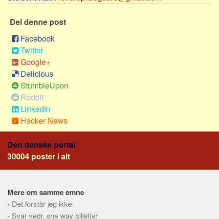
Sverige
Norge
Del denne post
Thailand
Facebook
Twitter
Italien
Google+
Grækenland
Delicious
USA
StumbleUpon
Alle
Reddit
LinkedIn
Nøgleord
Hacker News
Bolig
Den danske portal
Job
30004 poster i alt
Virksomhed
Investering
Pension og opsparing
Mere om samme emne
-
Det forstår jeg ikke
Forbrug
-
Svar vedr. one way billetter