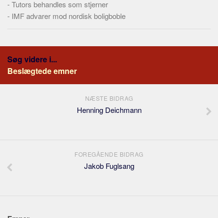
-
Tutors behandles som stjerner
Skribenter
-
IMF advarer mod nordisk boligboble
Personer
Steder
Kilder
Søg videre i...
Om
Beslægtede emner
Webstedet
NÆSTE BIDRAG
Forhistorien
Henning Deichmann
Redigering
Tekstannoncer
Bannere
FOREGÅENDE BIDRAG
Hjælp
Jakob Fuglsang