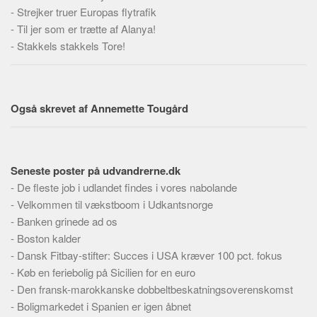
Social sikring og sundhed
-
Strejker truer Europas flytrafik
Transport
-
Til jer som er trætte af Alanya!
-
Stakkels stakkels Tore!
Alle
Aspekter
Køb og salg
Også skrevet af Annemette Tougård
Økonomi
Jura og regler
Skatter og afgifter
Seneste poster på udvandrerne.dk
Statistik
-
De fleste job i udlandet findes i vores nabolande
-
Velkommen til vækstboom i Udkantsnorge
Praktisk
-
Banken grinede ad os
Alle
-
Boston kalder
Meta
-
Dansk Fitbay-stifter: Succes i USA kræver 100 pct. fokus
-
Køb en feriebolig på Sicilien for en euro
Dokumenttyper
-
Den fransk-marokkanske dobbeltbeskatningsoverenskomst
Emner
-
Boligmarkedet i Spanien er igen åbnet