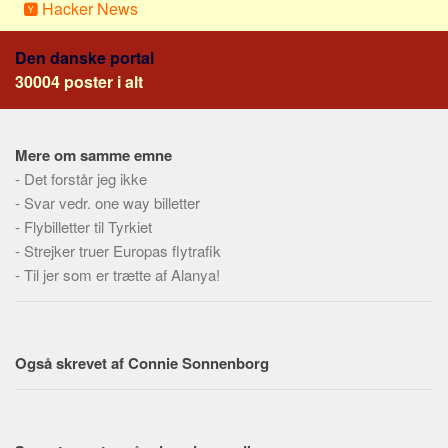
Social sikring og sundhed
Hacker News
Transport
Den danske portal
Alle
30004 poster i alt
Aspekter
Køb og salg
Mere om samme emne
Økonomi
-
Det forstår jeg ikke
Jura og regler
-
Svar vedr. one way billetter
-
Flybilletter til Tyrkiet
Skatter og afgifter
-
Strejker truer Europas flytrafik
Statistik
-
Til jer som er trætte af Alanya!
Praktisk
Alle
Meta
Også skrevet af Connie Sonnenborg
Dokumenttyper
Emner