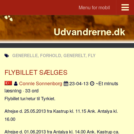
Menu for mobil
Portal
Udvandrerne.dk
Udvandrerne.dk
Utvandrerne.no
Utvandrarna.se
GENERELLE, FORHOLD, GENERELT, FLY
Tyskland.dk
England.dk
FLYBILLET SÆLGES
Rusland.dk
Connie Sonnenborg
23-04-13
~Et minuts
JLKM.dk
læsning · 33 ord
Lande
Flybillet tur/retur til Tyrkiet.
Tyrkiet
Afrejse d. 25.05.2013 fra Kastrup kl. 11.15 Ank. Antalya kl.
Spanien
16.00
Frankrig
Afrejse d. 01.06.2013 fra Antalya kl. 14.00 Ank. Kastrup ca.