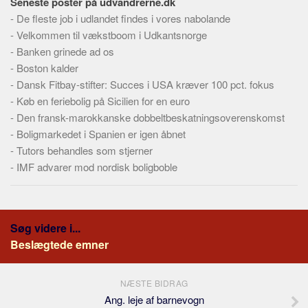
Seneste poster på udvandrerne.dk
Skribenter
-
De fleste job i udlandet findes i vores nabolande
Personer
-
Velkommen til vækstboom i Udkantsnorge
Steder
-
Banken grinede ad os
-
Boston kalder
Kilder
-
Dansk Fitbay-stifter: Succes i USA kræver 100 pct. fokus
Om
-
Køb en feriebolig på Sicilien for en euro
-
Den fransk-marokkanske dobbeltbeskatningsoverenskomst
Webstedet
-
Boligmarkedet i Spanien er igen åbnet
Forhistorien
-
Tutors behandles som stjerner
Redigering
-
IMF advarer mod nordisk boligboble
Tekstannoncer
Bannere
Søg videre i...
Hjælp
Beslægtede emner
NÆSTE BIDRAG
Ang. leje af barnevogn