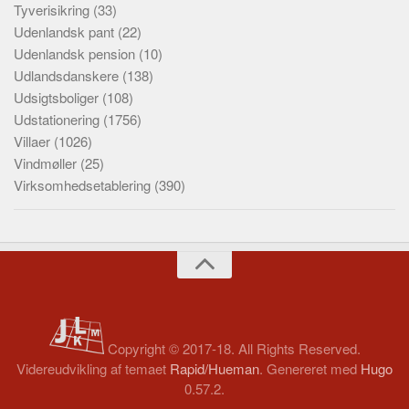
Tyverisikring
(33)
Udenlandsk pant
(22)
Udenlandsk pension
(10)
Udlandsdanskere
(138)
Udsigtsboliger
(108)
Udstationering
(1756)
Villaer
(1026)
Vindmøller
(25)
Virksomhedsetablering
(390)
Copyright © 2017-18. All Rights Reserved.
Videreudvikling af temaet
Rapid/Hueman
. Genereret med
Hugo
0.57.2.