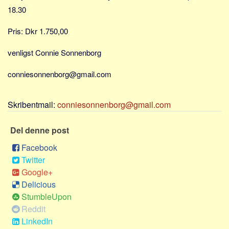
Sverige
18.30
Norge
Pris: Dkr 1.750,00
Thailand
venligst Connie Sonnenborg
Italien
Grækenland
conniesonnenborg@gmail.com
USA
Alle
Skribentmail:
conniesonnenborg@gmail.com
Nøgleord
Del denne post
Bolig
Facebook
Job
Twitter
Virksomhed
Google+
Delicious
Investering
StumbleUpon
Pension og opsparing
Reddit
Forbrug
LinkedIn