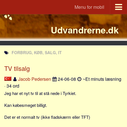
Menu for mobil
Portal
Udvandrerne.dk
Udvandrerne.dk
Utvandrerne.no
Utvandrarna.se
FORBRUG, KØB, SALG, IT
Tyskland.dk
England.dk
TV tilsalg
Rusland.dk
Jacob Pedersen
24-06-08
~Et minuts læsning
JLKM.dk
· 34 ord
Lande
Jeg har et nyt tv til at stå nede i Tyrkiet.
Tyrkiet
Kan købesmeget billigt.
Spanien
Det er et normalt tv (ikke fladskærm eller TFT)
Frankrig