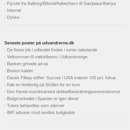
-
Flyrute fra Aalborg/Billund/København til Gazipasa/Alanya
Skribenter
-
Internet
Personer
-
Dykke
Steder
Kilder
Om
Seneste poster på udvandrerne.dk
-
De fleste job i udlandet findes i vores nabolande
Webstedet
-
Velkommen til vækstboom i Udkantsnorge
Forhistorien
-
Banken grinede ad os
Redigering
-
Boston kalder
-
Dansk Fitbay-stifter: Succes i USA kræver 100 pct. fokus
Tekstannoncer
-
Køb en feriebolig på Sicilien for en euro
Bannere
-
Den fransk-marokkanske dobbeltbeskatningsoverenskomst
Hjælp
-
Boligmarkedet i Spanien er igen åbnet
-
Tutors behandles som stjerner
-
IMF advarer mod nordisk boligboble