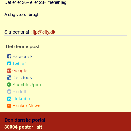
Det er et 26» eller 28» mener jeg.
Sverige
Norge
Aldrig været brugt.
Thailand
Italien
Skribentmail:
ijp@city.dk
Grækenland
Del denne post
USA
Facebook
Alle
Twitter
Nøgleord
Google+
Delicious
Bolig
StumbleUpon
Job
Reddit
Virksomhed
LinkedIn
Hacker News
Investering
Pension og opsparing
Den danske portal
Forbrug
30004 poster i alt