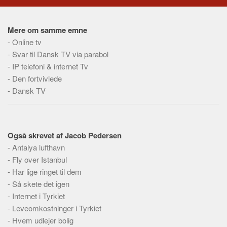
Social sikring og sundhed
Transport
Mere om samme emne
Alle
-
Online tv
Aspekter
-
Svar til Dansk TV via parabol
-
IP telefoni & internet Tv
Køb og salg
-
Den fortvivlede
Økonomi
-
Dansk TV
Jura og regler
Skatter og afgifter
Statistik
Også skrevet af Jacob Pedersen
-
Antalya lufthavn
Praktisk
-
Fly over Istanbul
Alle
-
Har lige ringet til dem
Meta
-
Så skete det igen
-
Internet i Tyrkiet
Dokumenttyper
-
Leveomkostninger i Tyrkiet
Emner
-
Hvem udlejer bolig