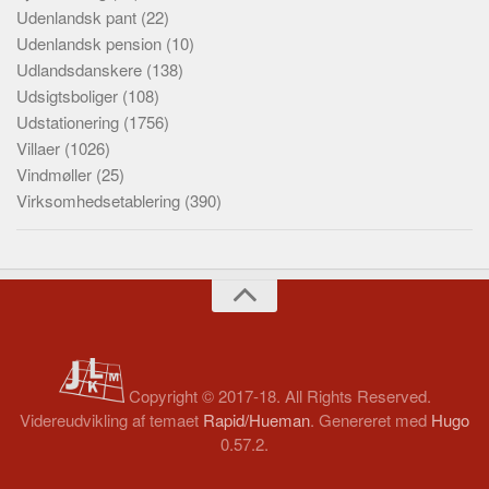
Udenlandsk pant
(22)
Udenlandsk pension
(10)
Udlandsdanskere
(138)
Udsigtsboliger
(108)
Udstationering
(1756)
Villaer
(1026)
Vindmøller
(25)
Virksomhedsetablering
(390)
Copyright © 2017-18. All Rights Reserved.
Videreudvikling af temaet
Rapid/Hueman
. Genereret med
Hugo
0.57.2.