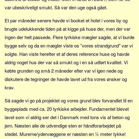
Social sikring og sundhed
var ubeskriveligt smukt. Så var den uge også gået.
Transport
Et par måneder senere havde vi booket et hotel i vores by og
Alle
brugte udelukkende tiden på at kigge på huse der, men der var
Aspekter
ingen der helt passede. Flere tyrkiske mægler sagde, at vi burde
Køb og salg
bygge selv og da en mægler viste os ”vores strandgrund” var vi
Økonomi
solgte. Han viste herefter et af deres reference huse og havde
aldrig noget hus der var så smukt og i en så udført kvalitet. Vi
Jura og regler
købte grunden og små 2 måneder efter var vi igen nede og
Skatter og afgifter
diskutere de tegninger de havde lavet ud fra vores ønsker og
Statistik
krav.
Praktisk
Så sagde vi go på projektet og vores grund blev forvandlet til en
Alle
byggeplads med ca. 20 tyrkiske arbejder. Fundamentet blevet
Meta
lavet som vi aldrig ser det i Danmark med tons vis af beton og
Dokumenttyper
jern. Næsten alle de udvendige sten er håndforarbejdet på
Emner
stedet. Murerne/ydervæggene er næsten en ½ meter tykke!