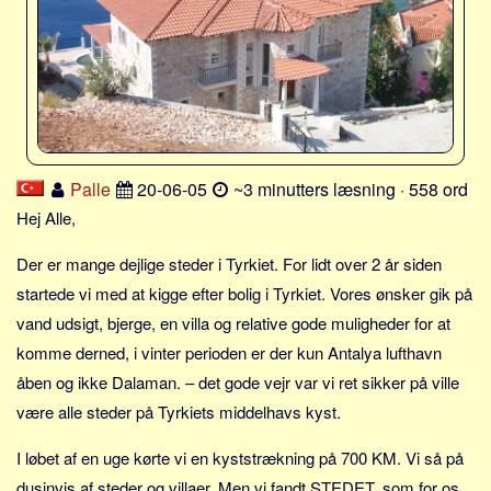
Sverige
Norge
Thailand
Italien
Grækenland
USA
Palle
20-06-05
~3 minutters læsning · 558 ord
Alle
Hej Alle,
Nøgleord
Der er mange dejlige steder i Tyrkiet. For lidt over 2 år siden
startede vi med at kigge efter bolig i Tyrkiet. Vores ønsker gik på
Bolig
vand udsigt, bjerge, en villa og relative gode muligheder for at
Job
komme derned, i vinter perioden er der kun Antalya lufthavn
Virksomhed
åben og ikke Dalaman. – det gode vejr var vi ret sikker på ville
Investering
være alle steder på Tyrkiets middelhavs kyst.
Pension og opsparing
I løbet af en uge kørte vi en kyststrækning på 700 KM. Vi så på
Forbrug
dusinvis af steder og villaer. Men vi fandt STEDET, som for os