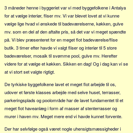
Skribenter
3 måneder henne i byggeriet var vi med byggefolkene i Antalya
Personer
for at vælge interiør, fliser mv. Vi var blevet lovet at vi kunne
Steder
vælge lige hvad vi ønskede til badeværelserne, køkken, gulve
Kilder
mv. som en del af den aftalte pris, så det var vi meget spændte
på. Vi blev præsenteret for en meget flot badeværelse/flise
Om
butik. 3 timer efter havde vi valgt fliser og interiør til 5 store
Webstedet
badeværelser, mosaik til svømme pool, gulve mv. Herefter
Forhistorien
videre for at vælge et køkken. Sikken en dag! Og i dag kan vi se
Redigering
at vi stort set valgte rigtigt.
Tekstannoncer
De tyrkiske byggefolkene lavet et meget flot arbejde til os,
Bannere
udover et første klasses arbejde med selve huset, terrasser,
Hjælp
parkeringsplads og poolområde har de lavet fundamentet til et
meget flot haveanlæg i form af masser af stenterrasser og
murer i haven mv. Meget mere end vi havde kunnet forvente.
Der har selvfølge også været nogle uhensigtsmæssigheder i