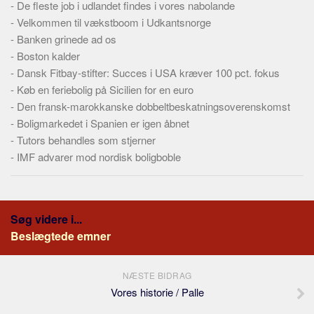
-
De fleste job i udlandet findes i vores nabolande
-
Velkommen til vækstboom i Udkantsnorge
-
Banken grinede ad os
-
Boston kalder
-
Dansk Fitbay-stifter: Succes i USA kræver 100 pct. fokus
-
Køb en feriebolig på Sicilien for en euro
-
Den fransk-marokkanske dobbeltbeskatningsoverenskomst
-
Boligmarkedet i Spanien er igen åbnet
-
Tutors behandles som stjerner
-
IMF advarer mod nordisk boligboble
Søg videre i...
Beslægtede emner
NÆSTE BIDRAG
Vores historie / Palle