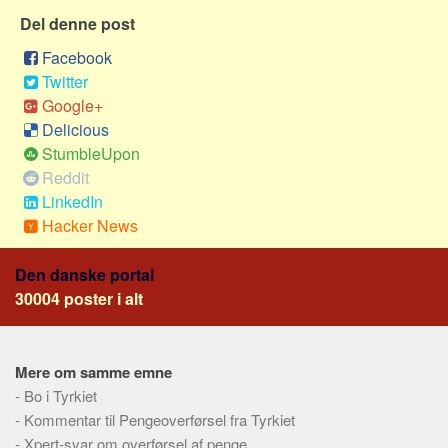
Sverige
Del denne post
Norge
Facebook
Thailand
Twitter
Italien
Google+
Delicious
Grækenland
StumbleUpon
USA
Reddit
Alle
LinkedIn
Hacker News
Nøgleord
Bolig
Den danske portal
30004 poster i alt
Job
Virksomhed
Investering
Mere om samme emne
Pension og opsparing
-
Bo i Tyrkiet
-
Kommentar til Pengeoverførsel fra Tyrkiet
Forbrug
-
Xpert-svar om overførsel af penge