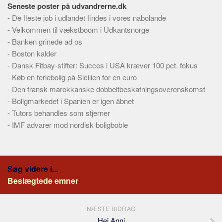
Seneste poster på udvandrerne.dk
Skribenter
-
De fleste job i udlandet findes i vores nabolande
Personer
-
Velkommen til vækstboom i Udkantsnorge
Steder
-
Banken grinede ad os
Kilder
-
Boston kalder
-
Dansk Fitbay-stifter: Succes i USA kræver 100 pct. fokus
Om
-
Køb en feriebolig på Sicilien for en euro
Webstedet
-
Den fransk-marokkanske dobbeltbeskatningsoverenskomst
-
Boligmarkedet i Spanien er igen åbnet
Forhistorien
-
Tutors behandles som stjerner
Redigering
-
IMF advarer mod nordisk boligboble
Tekstannoncer
Bannere
Hjælp
Søg videre i...
Beslægtede emner
NÆSTE BIDRAG
Hej Anni