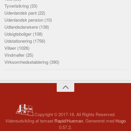
Tyverisikring
(33)
Udenlandsk pant
(22)
Udenlandsk pension
(10)
Udlandsdanskere
(138)
Udsigtsboliger
(108)
Udstationering
(1756)
Villaer
(1026)
Vindmøller
(25)
Virksomhedsetablering
(390)
Copyright © 2017-18. All Rights Reserved.
Videreudvikling af temaet
Rapid/Hueman
. Genereret med
Hugo
0.57.2.