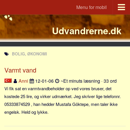
Menu for mobil
Portal
Udvandrerne.dk
Udvandrerne.dk
Utvandrerne.no
Utvandrarna.se
BOLIG, ØKONOMI
Tyskland.dk
England.dk
Varmt vand
Rusland.dk
Anni
12-01-06
~Et minuts læsning · 33 ord
JLKM.dk
Vi fik sat en varmtvandbeholder op ved vores bruser, det
Lande
kostede 25 lire, og virker udmærket. Jeg skriver lige telefonnr.
05333874529 , han hedder Mustafa Göktepe, men taler ikke
Tyrkiet
engelsk. Held og lykke.
Spanien
Frankrig