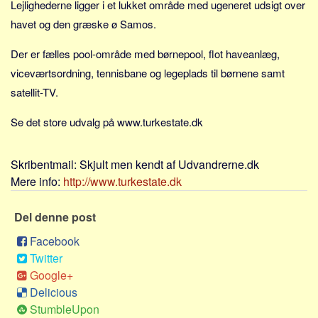
Lejlighederne ligger i et lukket område med ugeneret udsigt over
Sverige
havet og den græske ø Samos.
Norge
Thailand
Der er fælles pool-område med børnepool, flot haveanlæg,
viceværtsordning, tennisbane og legeplads til børnene samt
Italien
satellit-TV.
Grækenland
USA
Se det store udvalg på www.turkestate.dk
Alle
Nøgleord
Skribentmail:
Skjult men kendt af Udvandrerne.dk
Mere info:
http://www.turkestate.dk
Bolig
Job
Del denne post
Virksomhed
Facebook
Investering
Twitter
Google+
Pension og opsparing
Delicious
Forbrug
StumbleUpon