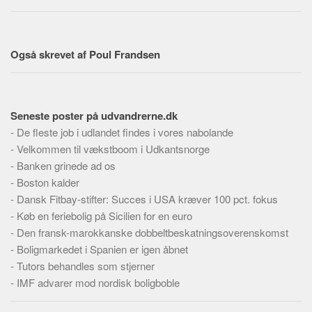
Skribenter
Personer
Steder
Også skrevet af Poul Frandsen
Kilder
Om
Seneste poster på udvandrerne.dk
Webstedet
-
De fleste job i udlandet findes i vores nabolande
Forhistorien
-
Velkommen til vækstboom i Udkantsnorge
-
Banken grinede ad os
Redigering
-
Boston kalder
Tekstannoncer
-
Dansk Fitbay-stifter: Succes i USA kræver 100 pct. fokus
Bannere
-
Køb en feriebolig på Sicilien for en euro
-
Den fransk-marokkanske dobbeltbeskatningsoverenskomst
Hjælp
-
Boligmarkedet i Spanien er igen åbnet
-
Tutors behandles som stjerner
-
IMF advarer mod nordisk boligboble