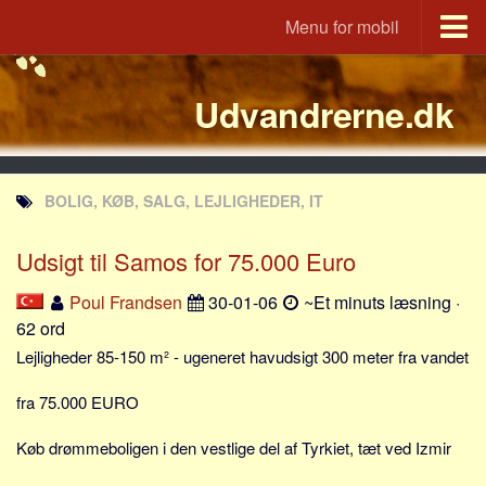
Menu for mobil
Portal
Udvandrerne.dk
Udvandrerne.dk
Utvandrerne.no
Utvandrarna.se
BOLIG, KØB, SALG, LEJLIGHEDER, IT
Tyskland.dk
England.dk
Udsigt til Samos for 75.000 Euro
Rusland.dk
Poul Frandsen
30-01-06
~Et minuts læsning ·
JLKM.dk
62 ord
Lande
Lejligheder 85-150 m² - ugeneret havudsigt 300 meter fra vandet
Tyrkiet
fra 75.000 EURO
Spanien
Køb drømmeboligen i den vestlige del af Tyrkiet, tæt ved Izmir
Frankrig