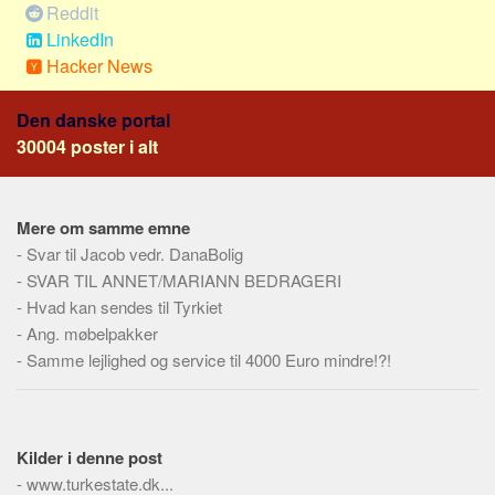
Social sikring og sundhed
Reddit
LinkedIn
Transport
Hacker News
Alle
Aspekter
Den danske portal
30004 poster i alt
Køb og salg
Økonomi
Jura og regler
Mere om samme emne
-
Svar til Jacob vedr. DanaBolig
Skatter og afgifter
-
SVAR TIL ANNET/MARIANN BEDRAGERI
Statistik
-
Hvad kan sendes til Tyrkiet
Praktisk
-
Ang. møbelpakker
-
Alle
Samme lejlighed og service til 4000 Euro mindre!?!
Meta
Dokumenttyper
Kilder i denne post
Emner
-
www.turkestate.dk...