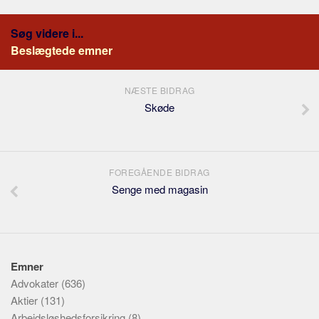
Søg videre i...
Beslægtede emner
NÆSTE BIDRAG
Skøde
FOREGÅENDE BIDRAG
Senge med magasin
Emner
Advokater
(636)
Aktier
(131)
Arbejdsløshedsforsikring
(8)