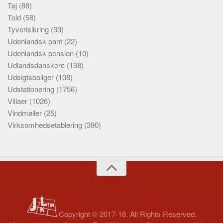
Tøj
(88)
Told
(58)
Tyverisikring
(33)
Udenlandsk pant
(22)
Udenlandsk pension
(10)
Udlandsdanskere
(138)
Udsigtsboliger
(108)
Udstationering
(1756)
Villaer
(1026)
Vindmøller
(25)
Virksomhedsetablering
(390)
Copyright © 2017-18. All Rights Reserved.