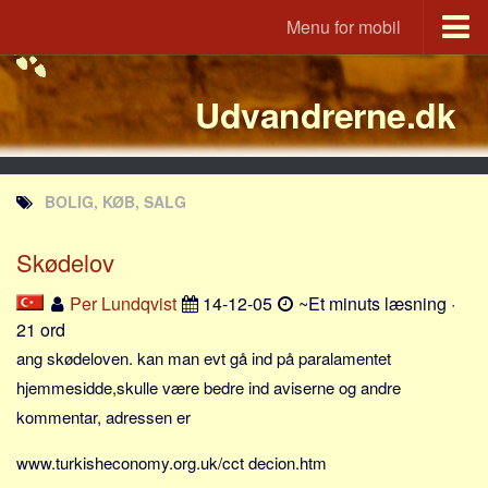
Menu for mobil
Portal
Udvandrerne.dk
Udvandrerne.dk
Utvandrerne.no
Utvandrarna.se
BOLIG, KØB, SALG
Tyskland.dk
England.dk
Skødelov
Rusland.dk
Per Lundqvist
14-12-05
~Et minuts læsning ·
JLKM.dk
21 ord
Lande
ang skødeloven. kan man evt gå ind på paralamentet
hjemmesidde,skulle være bedre ind aviserne og andre
Tyrkiet
kommentar, adressen er
Spanien
www.turkisheconomy.org.uk/cct decion.htm
Frankrig