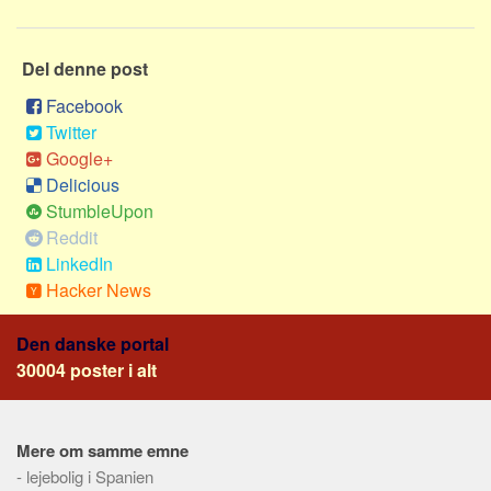
Sverige
Norge
Del denne post
Thailand
Facebook
Italien
Twitter
Grækenland
Google+
USA
Delicious
StumbleUpon
Alle
Reddit
Nøgleord
LinkedIn
Hacker News
Bolig
Job
Den danske portal
Virksomhed
30004 poster i alt
Investering
Pension og opsparing
Mere om samme emne
Forbrug
-
lejebolig i Spanien