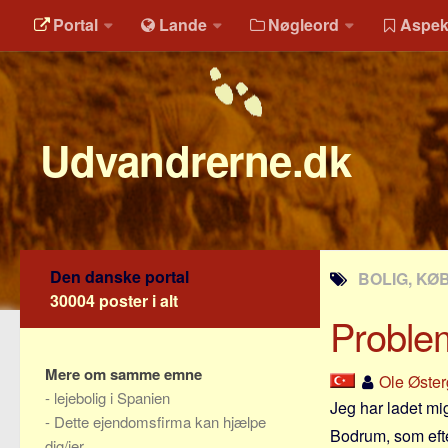
Portal
Lande
Nøgleord
Aspek
Udvandrerne.dk
Den danske portal
BOLIG, KØB
30004 poster i alt
Proble
Mere om samme emne
Ole Øster
-
lejebolig i Spanien
Jeg har ladet mi
-
Dette ejendomsfirma kan hjælpe
Bodrum, som efte
dig/jer