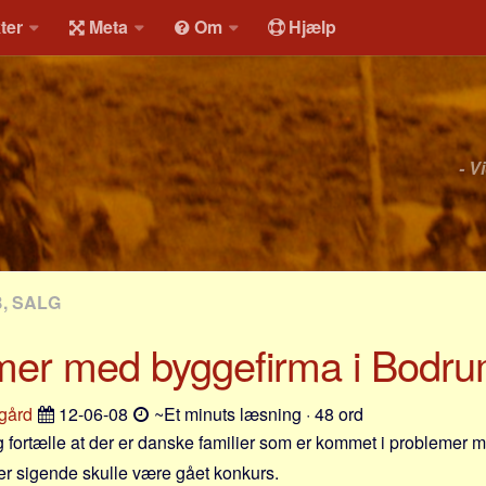
ter
Meta
Om
Hjælp
- V
, SALG
mer med byggefirma i Bodr
gård
12-06-08
~Et minuts læsning · 48 ord
g fortælle at der er danske familier som er kommet i problemer m
r sigende skulle være gået konkurs.