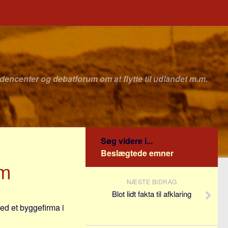
idencenter og debatforum om at flytte til udlandet m.m.
Søg videre i...
Beslægtede emner
um
NÆSTE BIDRAG
Blot lidt fakta til afklaring
ed et byggefirma i