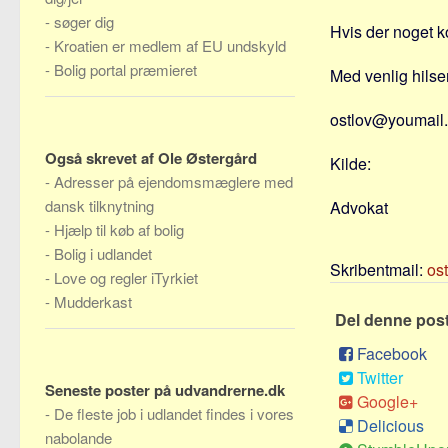
-
søger dig
Hvis der noget k
-
Kroatien er medlem af EU undskyld
-
Bolig portal præmieret
Med venlig hilse
ostlov@youmail
Også skrevet af Ole Østergård
Kilde:
-
Adresser på ejendomsmæglere med
dansk tilknytning
Advokat
-
Hjælp til køb af bolig
-
Bolig i udlandet
Skribentmail:
os
-
Love og regler iTyrkiet
-
Mudderkast
Del denne pos
Facebook
Twitter
Seneste poster på udvandrerne.dk
Google+
-
De fleste job i udlandet findes i vores
Delicious
nabolande