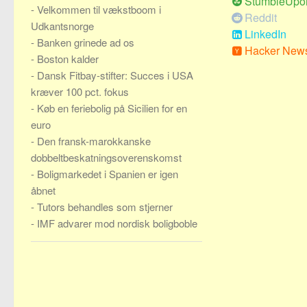
StumbleUpo
-
Velkommen til vækstboom i
Reddit
Udkantsnorge
LinkedIn
-
Banken grinede ad os
Hacker New
-
Boston kalder
-
Dansk Fitbay-stifter: Succes i USA
kræver 100 pct. fokus
-
Køb en feriebolig på Sicilien for en
euro
-
Den fransk-marokkanske
dobbeltbeskatningsoverenskomst
-
Boligmarkedet i Spanien er igen
åbnet
-
Tutors behandles som stjerner
-
IMF advarer mod nordisk boligboble