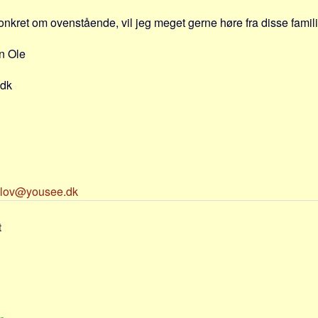
onkret om ovenstående, vil jeg meget gerne høre fra disse famili
n Ole
.dk
tlov@yousee.dk
t