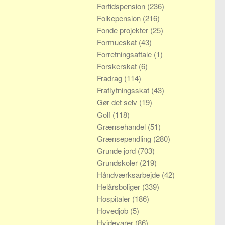
Førtidspension
(236)
Folkepension
(216)
Fonde projekter
(25)
Formueskat
(43)
Forretningsaftale
(1)
Forskerskat
(6)
Fradrag
(114)
Fraflytningsskat
(43)
Gør det selv
(19)
Golf
(118)
Grænsehandel
(51)
Grænsependling
(280)
Grunde jord
(703)
Grundskoler
(219)
Håndværksarbejde
(42)
Helårsboliger
(339)
Hospitaler
(186)
Hovedjob
(5)
Hvidevarer
(86)