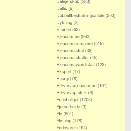
Delejerskab
(283)
Deltid
(9)
Dobbeltbeskatningsaftale
(303)
Dykning
(2)
Efterløn
(63)
Ejendomme
(962)
Ejendomsmæglere
(519)
Ejendomsskat
(38)
Ejendomsskatter
(45)
Ejendomsværdiskat
(123)
Eksport
(17)
Energi
(78)
Erhvervsejendomme
(161)
Erhvervspraktik
(6)
Ferieboliger
(1703)
Fjernarbejde
(3)
Fly
(601)
Flytning
(178)
Fødevarer
(194)