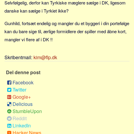
Social sikring og sundhed
Selvfølgelig, derfor kan Tyrkiske mæglere sælge i DK, ligesom
danske kan sælge i Tyrkiet ikke?
Transport
Alle
Gunhild, fortsæt endelig og mangler du et byggeri i din portefølge
Aspekter
kan du bare sige til, ærlige formidlere der spiller med åbne kort,
mangler vi flere af i DK !!
Køb og salg
Økonomi
Skribentmail:
kim@flp.dk
Jura og regler
Skatter og afgifter
Del denne post
Statistik
Facebook
Praktisk
Twitter
Google+
Alle
Delicious
Meta
StumbleUpon
Reddit
Dokumenttyper
LinkedIn
Emner
Hacker News