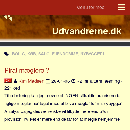
Menu for mobil
Portal
Udvandrerne.dk
Udvandrerne.dk
Utvandrerne.no
Utvandrarna.se
BOLIG, KØB, SALG, EJENDOMME, NYBYGGERI
Tyskland.dk
England.dk
Pirat mæglere ?
Rusland.dk
Kim Madsen
28-01-06
~2 minutters læsning ·
JLKM.dk
221 ord
Lande
Til orientering kan jeg nævne at INGEN såkaldte autoriserede
rigtige mægler har taget imod at blive mægler for mit nybyggeri i
Tyrkiet
Antalya, da jeg desværre ikke vil tilbyde mere end 5% i
Spanien
provision, hvilket er mere end de får for at mægle herhjemme.
Frankrig