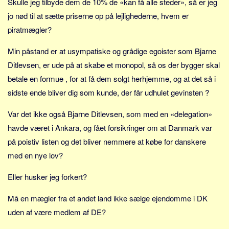
Skulle jeg tilbyde dem de 10% de «kan få alle steder», så er jeg
Sverige
jo nød til at sætte priserne op på lejlighederne, hvem er
Norge
piratmægler?
Thailand
Min påstand er at usympatiske og grådige egoister som Bjarne
Italien
Ditlevsen, er ude på at skabe et monopol, så os der bygger skal
Grækenland
betale en formue , for at få dem solgt herhjemme, og at det så i
USA
sidste ende bliver dig som kunde, der får udhulet gevinsten ?
Alle
Var det ikke også Bjarne Ditlevsen, som med en «delegation»
Nøgleord
havde været i Ankara, og fået forsikringer om at Danmark var
Bolig
på poistiv listen og det bliver nemmere at købe for danskere
Job
med en nye lov?
Virksomhed
Eller husker jeg forkert?
Investering
Må en mægler fra et andet land ikke sælge ejendomme i DK
Pension og opsparing
uden af være medlem af DE?
Forbrug