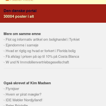
Skribenter
Personer
Den danske portal
30004 poster i alt
Steder
Kilder
Om
Mere om samme emne
-
Flot og informativ artikel om bolighandel i Tyrkiet
Webstedet
-
Ejendomme i sameje
Forhistorien
-
Hvad er rigtig og hvad er forkert i Florida bolig
-
Få afslag i prisen på op til 10% på Costa Blanca
Redigering
-
W und N Immobilienvertriebsgesellschaft
Tekstannoncer
Bannere
Hjælp
Også skrevet af Kim Madsen
-
Flyrejser
-
Hvem er pirat mægler?
-
IDE Møbler Nordjylland!
-
Peter Brixtofte