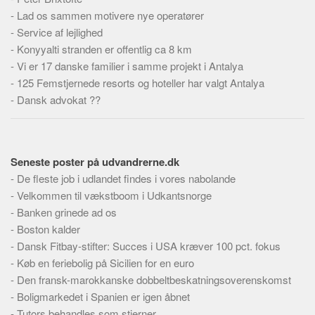
-
Lad os sammen motivere nye operatører
-
Service af lejlighed
-
Konyyalti stranden er offentlig ca 8 km
-
Vi er 17 danske familier i samme projekt i Antalya
-
125 Femstjernede resorts og hoteller har valgt Antalya
-
Dansk advokat ??
Seneste poster på udvandrerne.dk
-
De fleste job i udlandet findes i vores nabolande
-
Velkommen til vækstboom i Udkantsnorge
-
Banken grinede ad os
-
Boston kalder
-
Dansk Fitbay-stifter: Succes i USA kræver 100 pct. fokus
-
Køb en feriebolig på Sicilien for en euro
-
Den fransk-marokkanske dobbeltbeskatningsoverenskomst
-
Boligmarkedet i Spanien er igen åbnet
-
Tutors behandles som stjerner