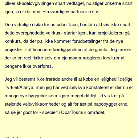
bliver skødelovgivningen snart vedtaget, nu stiger priserne snart
Sverige
igen, vi er de mest «troværdige» partnere o.s.v.
Norge
Thailand
Den virkelige risiko for os uden Tapu, består i at hvis ikke snart
Italien
dette overophedede «cirkus» starter igen, kan projektejeren gå
konkurs, da der p.t. ikke kommer forudbetalinger fra de nye
Grækenland
projekter til at financere færdiggørelsen af de gamle. Jeg mener
USA
der er en reel risiko selv om ejendomsmægleren forsikrer at
Alle
pengene ikke overføres.
Nøgleord
Jeg vil bestemt ikke fraråde andre til at købe en lejlighed i dejlige
Bolig
Tyrkiet/Alanya, men jeg har ved selvsyn konstateret er der nu er
Job
mange nye byggerier som ligger meget dårligt - d.v.s tæt på
Virksomhed
støjende veje/virksomheder og alt for tæt på nabobyggerierne,
Investering
så se jer godt for - specielt i Oba/Tosmur området.
Pension og opsparing
Forbrug