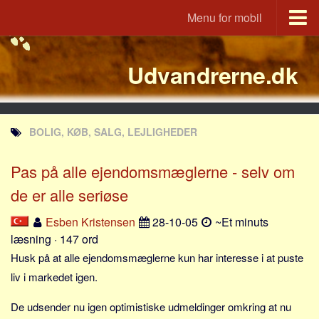
Menu for mobil
Portal
Udvandrerne.dk
Udvandrerne.dk
Utvandrerne.no
Utvandrarna.se
BOLIG, KØB, SALG, LEJLIGHEDER
Tyskland.dk
England.dk
Pas på alle ejendomsmæglerne - selv om
Rusland.dk
de er alle seriøse
JLKM.dk
Esben Kristensen
28-10-05
~Et minuts
Lande
læsning · 147 ord
Husk på at alle ejendomsmæglerne kun har interesse i at puste
Tyrkiet
liv i markedet igen.
Spanien
Frankrig
De udsender nu igen optimistiske udmeldinger omkring at nu