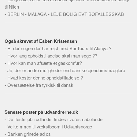
Skribenter
til Nilen
Personer
-
BERLIN - MALAGA - LEJE BOLIG EVT BOFÄLLESSKAB
Steder
Kilder
Også skrevet af Esben Kristensen
Om
-
Er der nogen der har rejst med SunTours til Alanya ?
Webstedet
-
Hvor lang opholdstilladelse skal man søge ??
-
Hvor kan man afsætte et gaskomfur?
Forhistorien
-
Ja, der er andre muligheder end danske ejendomsmæglere
Redigering
-
Hvad koster denne opholdstilladelse ?
Tekstannoncer
-
Oversættelse fra tyrkisk til dansk
Bannere
Hjælp
Seneste poster på udvandrerne.dk
-
De fleste job i udlandet findes i vores nabolande
-
Velkommen til vækstboom i Udkantsnorge
-
Banken grinede ad os