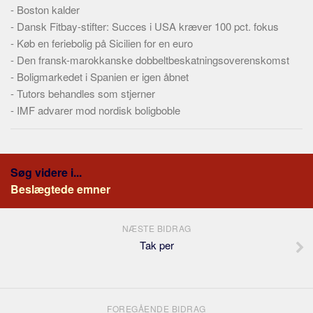
-
Boston kalder
-
Dansk Fitbay-stifter: Succes i USA kræver 100 pct. fokus
-
Køb en feriebolig på Sicilien for en euro
-
Den fransk-marokkanske dobbeltbeskatningsoverenskomst
-
Boligmarkedet i Spanien er igen åbnet
-
Tutors behandles som stjerner
-
IMF advarer mod nordisk boligboble
Søg videre i...
Beslægtede emner
NÆSTE BIDRAG
Tak per
FOREGÅENDE BIDRAG