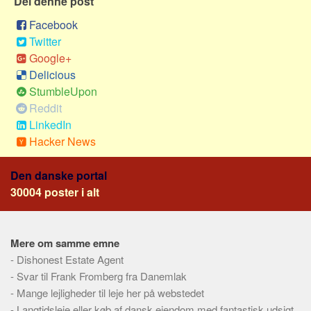
Del denne post
Social sikring og sundhed
Facebook
Transport
Twitter
Alle
Google+
Aspekter
Delicious
StumbleUpon
Køb og salg
Reddit
Økonomi
LinkedIn
Jura og regler
Hacker News
Skatter og afgifter
Den danske portal
Statistik
30004 poster i alt
Praktisk
Alle
Mere om samme emne
Meta
-
Dishonest Estate Agent
-
Dokumenttyper
Svar til Frank Fromberg fra Danemlak
-
Mange lejligheder til leje her på webstedet
Emner
-
Langtidsleje eller køb af dansk ejendom med fantastisk udsigt