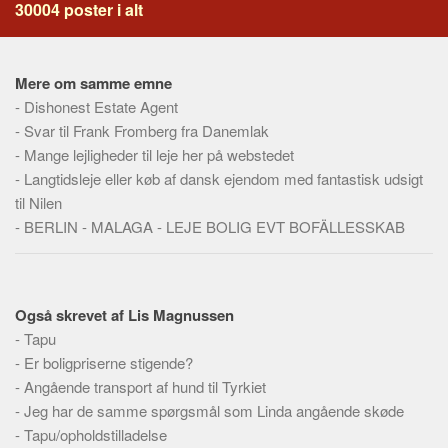
Social sikring og sundhed
30004 poster i alt
Transport
Alle
Mere om samme emne
Aspekter
-
Dishonest Estate Agent
-
Svar til Frank Fromberg fra Danemlak
Køb og salg
-
Mange lejligheder til leje her på webstedet
Økonomi
-
Langtidsleje eller køb af dansk ejendom med fantastisk udsigt
Jura og regler
til Nilen
-
BERLIN - MALAGA - LEJE BOLIG EVT BOFÄLLESSKAB
Skatter og afgifter
Statistik
Praktisk
Også skrevet af Lis Magnussen
Alle
-
Tapu
Meta
-
Er boligpriserne stigende?
-
Angående transport af hund til Tyrkiet
Dokumenttyper
-
Jeg har de samme spørgsmål som Linda angående skøde
Emner
-
Tapu/opholdstilladelse