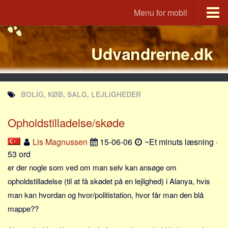
Menu for mobil
Portal
Udvandrerne.dk
Udvandrerne.dk
Utvandrerne.no
Utvandrarna.se
BOLIG, KØB, SALG, LEJLIGHEDER
Tyskland.dk
England.dk
Opholdstilladelse/skøde
Rusland.dk
Lis Magnussen
15-06-06
~Et minuts læsning ·
JLKM.dk
53 ord
Lande
er der nogle som ved om man selv kan ansøge om
opholdstilladelse (til at få skødet på en lejlighed) i Alanya, hvis
Tyrkiet
man kan hvordan og hvor/politistation, hvor får man den blå
Spanien
mappe??
Frankrig