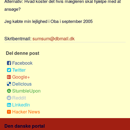
Alternativ: Hvad koster det hvis mægleren skal hjælpe med at
Sverige
ansøge?
Norge
Thailand
Jeg købte min lejlighed i Oba i september 2005
Italien
Skribentmail:
sumsum@dbmail.dk
Grækenland
USA
Del denne post
Alle
Facebook
Nøgleord
Twitter
Google+
Bolig
Delicious
Job
StumbleUpon
Virksomhed
Reddit
LinkedIn
Investering
Hacker News
Pension og opsparing
Forbrug
Den danske portal