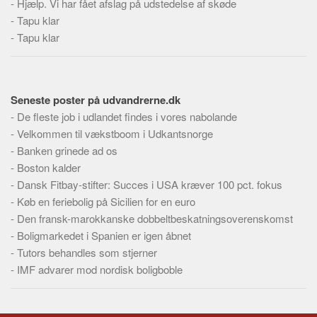
-
Hjælp. Vi har fået afslag på udstedelse af skøde
Skribenter
-
Tapu klar
Personer
-
Tapu klar
Steder
Kilder
Om
Seneste poster på udvandrerne.dk
-
De fleste job i udlandet findes i vores nabolande
Webstedet
-
Velkommen til vækstboom i Udkantsnorge
Forhistorien
-
Banken grinede ad os
-
Boston kalder
Redigering
-
Dansk Fitbay-stifter: Succes i USA kræver 100 pct. fokus
Tekstannoncer
-
Køb en feriebolig på Sicilien for en euro
Bannere
-
Den fransk-marokkanske dobbeltbeskatningsoverenskomst
-
Boligmarkedet i Spanien er igen åbnet
Hjælp
-
Tutors behandles som stjerner
-
IMF advarer mod nordisk boligboble