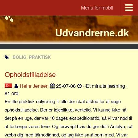
Menu for mobil
Portal
Udvandrerne.dk
Udvandrerne.dk
Utvandrerne.no
Utvandrarna.se
BOLIG, PRAKTISK
Tyskland.dk
England.dk
Opholdstilladelse
Rusland.dk
Helle Jensen
25-07-06
~Et minuts læsning ·
JLKM.dk
81 ord
Lande
En lille praktisk oplysning til alle der skal afsted for at søge
opholdstilladelse. Der er iøjeblikket ventetid. Vi kunne ikke nå
Tyrkiet
det på en uge, der var 10 dages ekspeditionstid, så vi var nød til
Spanien
at forlænge vores ferie. Og forøvrigt hvis du gør det i Antalya, så
Frankrig
væbn dig med tålmodighed, og tag ikke små børn med. Vi var