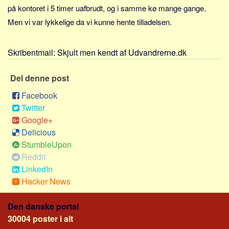
Sverige
på kontoret i 5 timer uafbrudt, og i samme kø mange gange.
Norge
Men vi var lykkelige da vi kunne hente tilladelsen.
Thailand
Skribentmail:
Skjult men kendt af Udvandrerne.dk
Italien
Grækenland
Del denne post
USA
Facebook
Alle
Twitter
Nøgleord
Google+
Delicious
Bolig
StumbleUpon
Job
Reddit
Virksomhed
LinkedIn
Hacker News
Investering
Pension og opsparing
Den danske portal
Forbrug
30004 poster i alt