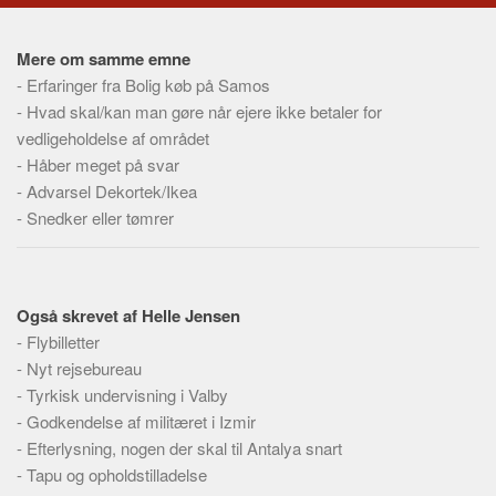
Social sikring og sundhed
Transport
Mere om samme emne
Alle
-
Erfaringer fra Bolig køb på Samos
-
Hvad skal/kan man gøre når ejere ikke betaler for
Aspekter
vedligeholdelse af området
Køb og salg
-
Håber meget på svar
Økonomi
-
Advarsel Dekortek/Ikea
-
Snedker eller tømrer
Jura og regler
Skatter og afgifter
Statistik
Også skrevet af Helle Jensen
Praktisk
-
Flybilletter
Alle
-
Nyt rejsebureau
-
Tyrkisk undervisning i Valby
Meta
-
Godkendelse af militæret i Izmir
Dokumenttyper
-
Efterlysning, nogen der skal til Antalya snart
-
Emner
Tapu og opholdstilladelse