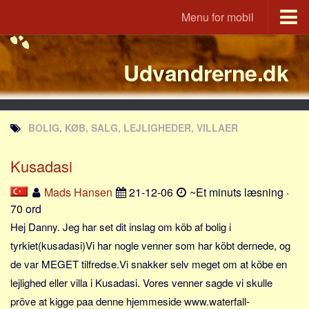
Menu for mobil
Portal
Udvandrerne.dk
Udvandrerne.dk
Utvandrerne.no
Utvandrarna.se
BOLIG, KØB, SALG, LEJLIGHEDER, VILLAER
Tyskland.dk
England.dk
Kusadasi
Rusland.dk
Mads Hansen
21-12-06
~Et minuts læsning ·
JLKM.dk
70 ord
Lande
Hej Danny. Jeg har set dit inslag om köb af bolig i
tyrkiet(kusadasi)Vi har nogle venner som har köbt dernede, og
Tyrkiet
de var MEGET tilfredse.Vi snakker selv meget om at köbe en
Spanien
lejlighed eller villa i Kusadasi. Vores venner sagde vi skulle
Frankrig
pröve at kigge paa denne hjemmeside www.waterfall-