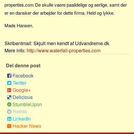
Sverige
properties.com De skulle vaere paalidelige og aerlige, samt der
Norge
er en dansker der arbejder for dette firma. Held og lykke.
Thailand
Mads Hansen.
Italien
Grækenland
Skribentmail:
Skjult men kendt af Udvandrerne.dk
USA
Mere info:
http://www.waterfall-properties.com
Alle
Del denne post
Nøgleord
Facebook
Bolig
Twitter
Job
Google+
Delicious
Virksomhed
StumbleUpon
Investering
Reddit
Pension og opsparing
LinkedIn
Hacker News
Forbrug