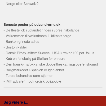
Skribenter
-
Norge eller Schweiz?
Personer
Steder
Seneste poster på udvandrerne.dk
Kilder
-
De fleste job i udlandet findes i vores nabolande
Om
-
Velkommen til vækstboom i Udkantsnorge
-
Banken grinede ad os
Webstedet
-
Boston kalder
Forhistorien
-
Dansk Fitbay-stifter: Succes i USA kræver 100 pct. fokus
Redigering
-
Køb en feriebolig på Sicilien for en euro
Tekstannoncer
-
Den fransk-marokkanske dobbeltbeskatningsoverenskomst
-
Boligmarkedet i Spanien er igen åbnet
Bannere
-
Tutors behandles som stjerner
Hjælp
-
IMF advarer mod nordisk boligboble
Søg videre i...