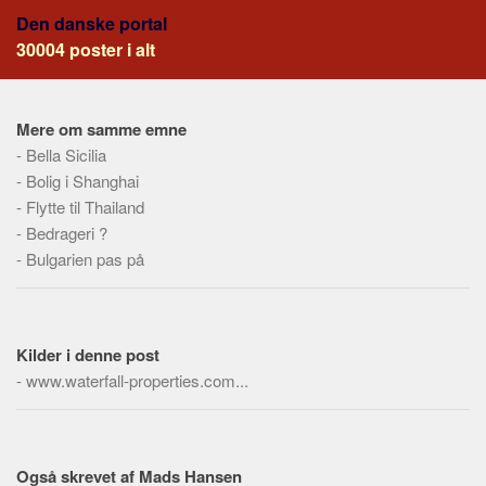
Social sikring og sundhed
Den danske portal
Transport
30004 poster i alt
Alle
Aspekter
Mere om samme emne
Køb og salg
-
Bella Sicilia
-
Bolig i Shanghai
Økonomi
-
Flytte til Thailand
Jura og regler
-
Bedrageri ?
Skatter og afgifter
-
Bulgarien pas på
Statistik
Praktisk
Alle
Kilder i denne post
-
www.waterfall-properties.com...
Meta
Dokumenttyper
Emner
Også skrevet af Mads Hansen