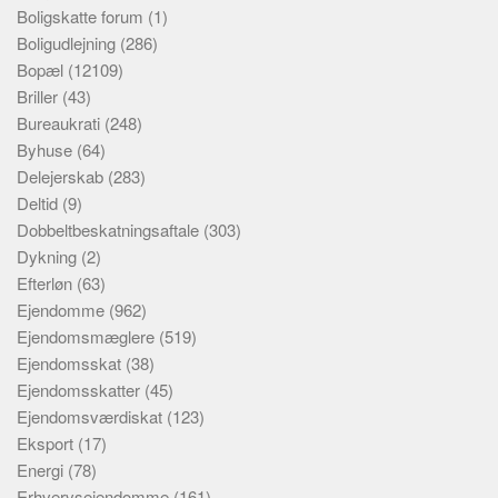
Boligskatte forum
(1)
Boligudlejning
(286)
Bopæl
(12109)
Briller
(43)
Bureaukrati
(248)
Byhuse
(64)
Delejerskab
(283)
Deltid
(9)
Dobbeltbeskatningsaftale
(303)
Dykning
(2)
Efterløn
(63)
Ejendomme
(962)
Ejendomsmæglere
(519)
Ejendomsskat
(38)
Ejendomsskatter
(45)
Ejendomsværdiskat
(123)
Eksport
(17)
Energi
(78)
Erhvervsejendomme
(161)