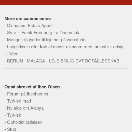
Social sikring og sundhed
Transport
Mere om samme emne
Alle
-
Dishonest Estate Agent
Aspekter
-
Svar til Frank Fromberg fra Danemlak
-
Mange lejligheder til leje her på webstedet
Køb og salg
-
Langtidsleje eller køb af dansk ejendom med fantastisk udsigt
Økonomi
til Nilen
Jura og regler
-
BERLIN - MALAGA - LEJE BOLIG EVT BOFÄLLESSKAB
Skatter og afgifter
Statistik
Også skrevet af Iben Olsen
Praktisk
-
Forum på Ibenhomes
Alle
-
Tyrkisk mad
Meta
-
Ny side om Alanya
-
Tyrkisk
Dokumenttyper
-
Opholdstilladelsen
Emner
-
Skat