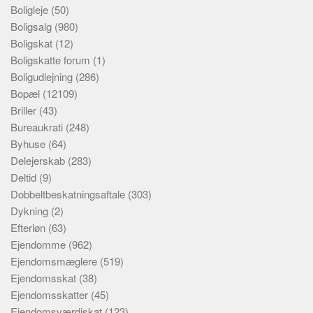
Boligleje
(50)
Boligsalg
(980)
Boligskat
(12)
Boligskatte forum
(1)
Boligudlejning
(286)
Bopæl
(12109)
Briller
(43)
Bureaukrati
(248)
Byhuse
(64)
Delejerskab
(283)
Deltid
(9)
Dobbeltbeskatningsaftale
(303)
Dykning
(2)
Efterløn
(63)
Ejendomme
(962)
Ejendomsmæglere
(519)
Ejendomsskat
(38)
Ejendomsskatter
(45)
Ejendomsværdiskat
(123)