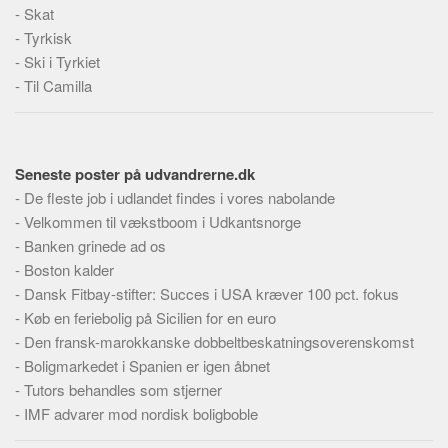
Skribenter
-
Skat
-
Tyrkisk
Personer
-
Ski i Tyrkiet
Steder
-
Til Camilla
Kilder
Om
Seneste poster på udvandrerne.dk
Webstedet
-
De fleste job i udlandet findes i vores nabolande
Forhistorien
-
Velkommen til vækstboom i Udkantsnorge
Redigering
-
Banken grinede ad os
-
Tekstannoncer
Boston kalder
-
Dansk Fitbay-stifter: Succes i USA kræver 100 pct. fokus
Bannere
-
Køb en feriebolig på Sicilien for en euro
Hjælp
-
Den fransk-marokkanske dobbeltbeskatningsoverenskomst
-
Boligmarkedet i Spanien er igen åbnet
-
Tutors behandles som stjerner
-
IMF advarer mod nordisk boligboble