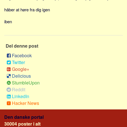
Sverige
håber at høre fra dig igen
Norge
Thailand
iben
Italien
Grækenland
Del denne post
USA
Facebook
Alle
Twitter
Nøgleord
Google+
Delicious
Bolig
StumbleUpon
Job
Reddit
Virksomhed
LinkedIn
Investering
Hacker News
Pension og opsparing
Den danske portal
Forbrug
30004 poster i alt