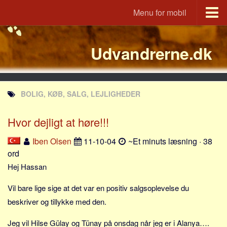
Menu for mobil
Portal
Udvandrerne.dk
Udvandrerne.dk
Utvandrerne.no
Utvandrarna.se
BOLIG, KØB, SALG, LEJLIGHEDER
Tyskland.dk
England.dk
Hvor dejligt at høre!!!
Rusland.dk
Iben Olsen
11-10-04
~Et minuts læsning · 38
JLKM.dk
ord
Lande
Hej Hassan
Tyrkiet
Vil bare lige sige at det var en positiv salgsoplevelse du
Spanien
beskriver og tillykke med den.
Frankrig
Jeg vil Hilse Gülay og Tünay på onsdag når jeg er i Alanya….