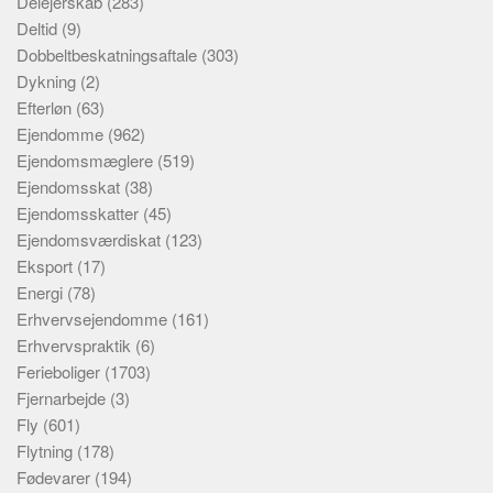
Delejerskab
(283)
Deltid
(9)
Dobbeltbeskatningsaftale
(303)
Dykning
(2)
Efterløn
(63)
Ejendomme
(962)
Ejendomsmæglere
(519)
Ejendomsskat
(38)
Ejendomsskatter
(45)
Ejendomsværdiskat
(123)
Eksport
(17)
Energi
(78)
Erhvervsejendomme
(161)
Erhvervspraktik
(6)
Ferieboliger
(1703)
Fjernarbejde
(3)
Fly
(601)
Flytning
(178)
Fødevarer
(194)