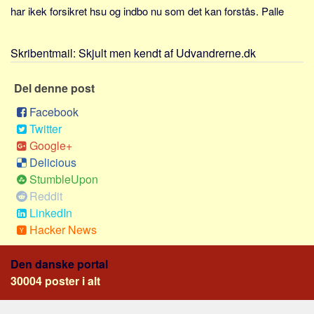
Sverige
har ikek forsikret hsu og indbo nu som det kan forstås. Palle
Norge
Thailand
Skribentmail:
Skjult men kendt af Udvandrerne.dk
Italien
Del denne post
Grækenland
Facebook
USA
Twitter
Alle
Google+
Nøgleord
Delicious
StumbleUpon
Bolig
Reddit
Job
LinkedIn
Hacker News
Virksomhed
Investering
Den danske portal
Pension og opsparing
30004 poster i alt
Forbrug