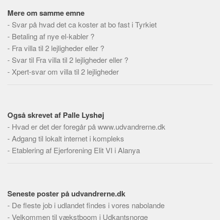
Social sikring og sundhed
Mere om samme emne
Transport
-
Svar på hvad det ca koster at bo fast i Tyrkiet
Alle
-
Betaling af nye el-kabler ?
-
Fra villa til 2 lejligheder eller ?
Aspekter
-
Svar til Fra villa til 2 lejligheder eller ?
Køb og salg
-
Xpert-svar om villa til 2 lejligheder
Økonomi
Jura og regler
Skatter og afgifter
Også skrevet af Palle Lyshøj
-
Hvad er det der foregår på www.udvandrerne.dk
Statistik
-
Adgang til lokalt internet i kompleks
Praktisk
-
Etablering af Ejerforening Elit VI i Alanya
Alle
Meta
Seneste poster på udvandrerne.dk
Dokumenttyper
-
De fleste job i udlandet findes i vores nabolande
Emner
-
Velkommen til vækstboom i Udkantsnorge