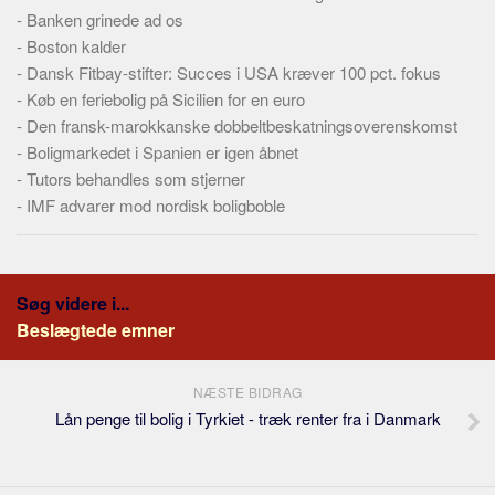
Skribenter
-
Banken grinede ad os
-
Boston kalder
Personer
-
Dansk Fitbay-stifter: Succes i USA kræver 100 pct. fokus
Steder
-
Køb en feriebolig på Sicilien for en euro
Kilder
-
Den fransk-marokkanske dobbeltbeskatningsoverenskomst
-
Boligmarkedet i Spanien er igen åbnet
Om
-
Tutors behandles som stjerner
Webstedet
-
IMF advarer mod nordisk boligboble
Forhistorien
Redigering
Tekstannoncer
Søg videre i...
Beslægtede emner
Bannere
Hjælp
NÆSTE BIDRAG
Lån penge til bolig i Tyrkiet - træk renter fra i Danmark