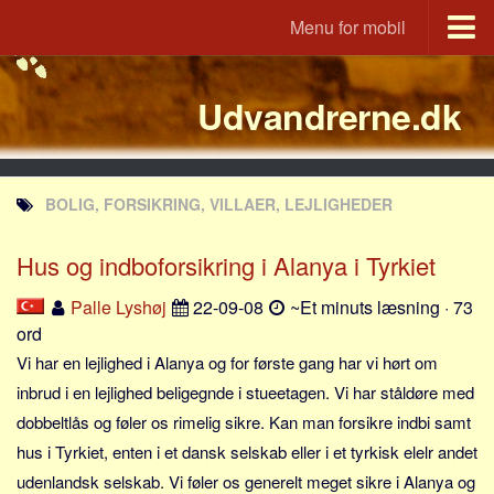
Menu for mobil
Portal
Udvandrerne.dk
Udvandrerne.dk
Utvandrerne.no
Utvandrarna.se
BOLIG, FORSIKRING, VILLAER, LEJLIGHEDER
Tyskland.dk
England.dk
Hus og indboforsikring i Alanya i Tyrkiet
Rusland.dk
Palle Lyshøj
22-09-08
~Et minuts læsning · 73
JLKM.dk
ord
Lande
Vi har en lejlighed i Alanya og for første gang har vi hørt om
inbrud i en lejlighed beligegnde i stueetagen. Vi har ståldøre med
Tyrkiet
dobbeltlås og føler os rimelig sikre. Kan man forsikre indbi samt
Spanien
hus i Tyrkiet, enten i et dansk selskab eller i et tyrkisk elelr andet
Frankrig
udenlandsk selskab. Vi føler os generelt meget sikre i Alanya og