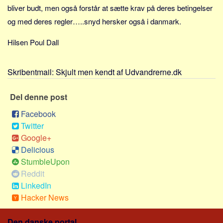
Sverige
bliver budt, men også forstår at sætte krav på deres betingelser
Norge
og med deres regler…..snyd hersker også i danmark.
Thailand
Hilsen Poul Dall
Italien
Grækenland
Skribentmail:
Skjult men kendt af Udvandrerne.dk
USA
Del denne post
Alle
Facebook
Nøgleord
Twitter
Bolig
Google+
Job
Delicious
StumbleUpon
Virksomhed
Reddit
Investering
LinkedIn
Pension og opsparing
Hacker News
Forbrug
Den danske portal