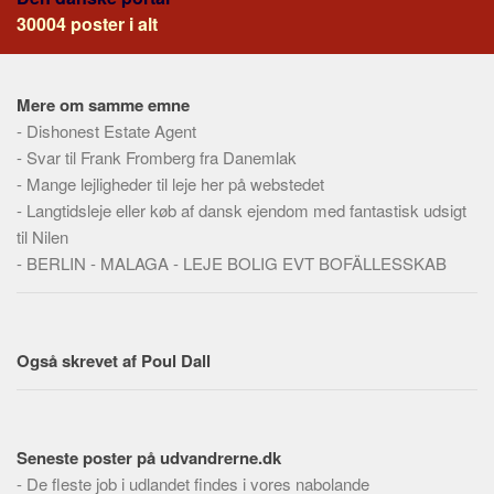
Social sikring og sundhed
30004 poster i alt
Transport
Alle
Mere om samme emne
Aspekter
-
Dishonest Estate Agent
Køb og salg
-
Svar til Frank Fromberg fra Danemlak
-
Mange lejligheder til leje her på webstedet
Økonomi
-
Langtidsleje eller køb af dansk ejendom med fantastisk udsigt
Jura og regler
til Nilen
Skatter og afgifter
-
BERLIN - MALAGA - LEJE BOLIG EVT BOFÄLLESSKAB
Statistik
Praktisk
Alle
Også skrevet af Poul Dall
Meta
Dokumenttyper
Seneste poster på udvandrerne.dk
Emner
-
De fleste job i udlandet findes i vores nabolande