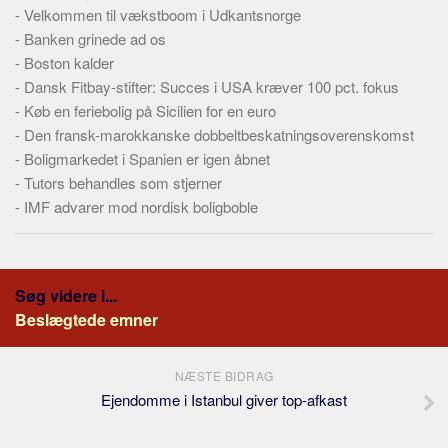
Skribenter
-
Velkommen til vækstboom i Udkantsnorge
-
Banken grinede ad os
Personer
-
Boston kalder
Steder
-
Dansk Fitbay-stifter: Succes i USA kræver 100 pct. fokus
Kilder
-
Køb en feriebolig på Sicilien for en euro
-
Den fransk-marokkanske dobbeltbeskatningsoverenskomst
Om
-
Boligmarkedet i Spanien er igen åbnet
Webstedet
-
Tutors behandles som stjerner
-
IMF advarer mod nordisk boligboble
Forhistorien
Redigering
Tekstannoncer
Søg videre i...
Bannere
Beslægtede emner
Hjælp
NÆSTE BIDRAG
Ejendomme i Istanbul giver top-afkast