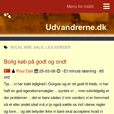
Menu for mobil
Portal
Udvandrerne.dk
Udvandrerne.dk
Utvandrerne.no
Utvandrarna.se
BOLIG, KØB, SALG, LEJLIGHEDER
Tyskland.dk
England.dk
Bolig køb på godt og ondt
Rusland.dk
Poul Dall
25-03-08
~Et minuts læsning · 85
JLKM.dk
ord
Lande
Tja… vi har købt lejlighed i Gorgulu og er ret godt til freds, vi har
haft en god egendomsmægler… syntes vi… men selvfølgelig er
Tyrkiet
der problemer… det er bare sådan (i min verden) vi er fremmed
Spanien
så et eller andet sted må vi jo også sætte os ind i deres regler
Frankrig
og love… og det betyder ikke vi bare skal acceptere hvad vi