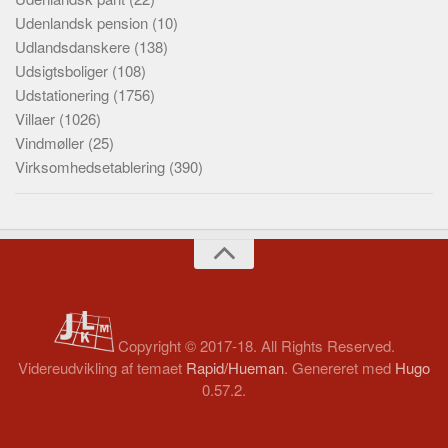
Udenlandsk pension
(10)
Udlandsdanskere
(138)
Udsigtsboliger
(108)
Udstationering
(1756)
Villaer
(1026)
Vindmøller
(25)
Virksomhedsetablering
(390)
Copyright © 2017-18. All Rights Reserved.
Videreudvikling af temaet
Rapid/Hueman
. Genereret med
Hugo
0.57.2.