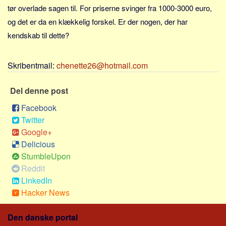
Sverige
tør overlade sagen til. For priserne svinger fra 1000-3000 euro,
Norge
og det er da en klækkelig forskel. Er der nogen, der har
kendskab til dette?
Thailand
Italien
Skribentmail:
chenette26@hotmail.com
Grækenland
USA
Del denne post
Alle
Facebook
Nøgleord
Twitter
Google+
Bolig
Delicious
Job
StumbleUpon
Virksomhed
Reddit
LinkedIn
Investering
Hacker News
Pension og opsparing
Forbrug
Den danske portal