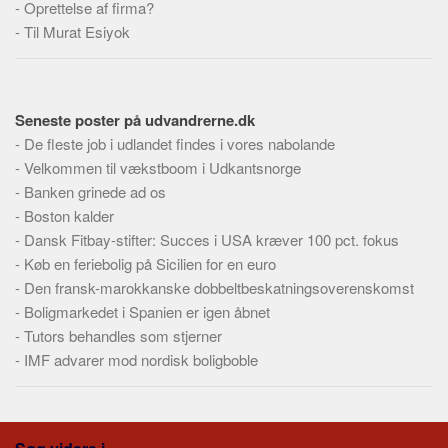
-
Oprettelse af firma?
Skribenter
-
Til Murat Esiyok
Personer
Steder
Kilder
Seneste poster på udvandrerne.dk
Om
-
De fleste job i udlandet findes i vores nabolande
-
Velkommen til vækstboom i Udkantsnorge
Webstedet
-
Banken grinede ad os
Forhistorien
-
Boston kalder
Redigering
-
Dansk Fitbay-stifter: Succes i USA kræver 100 pct. fokus
-
Køb en feriebolig på Sicilien for en euro
Tekstannoncer
-
Den fransk-marokkanske dobbeltbeskatningsoverenskomst
Bannere
-
Boligmarkedet i Spanien er igen åbnet
Hjælp
-
Tutors behandles som stjerner
-
IMF advarer mod nordisk boligboble