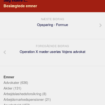
Søg videre i...
Beslægtede emner
NÆSTE BIDRAG
Opsparing - Formue
FOREGÅENDE BIDRAG
Operation X møder useriøs Vojens advokat
Emner
Advokater
(636)
Aktier
(131)
Arbejdsløshedsforsikring
(8)
Arbejdsmarkedspensioner
(21)
Arveforhold
(153)