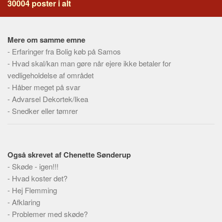
30004 poster i alt
Social sikring og sundhed
Transport
Alle
Mere om samme emne
Aspekter
-
Erfaringer fra Bolig køb på Samos
-
Hvad skal/kan man gøre når ejere ikke betaler for
Køb og salg
vedligeholdelse af området
Økonomi
-
Håber meget på svar
-
Advarsel Dekortek/Ikea
Jura og regler
-
Snedker eller tømrer
Skatter og afgifter
Statistik
Praktisk
Også skrevet af Chenette Sønderup
Alle
-
Skøde - igen!!!
-
Hvad koster det?
Meta
-
Hej Flemming
Dokumenttyper
-
Afklaring
Emner
-
Problemer med skøde?