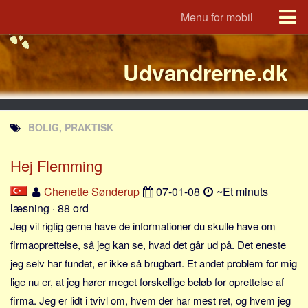
Menu for mobil
Portal
Udvandrerne.dk
Udvandrerne.dk
Utvandrerne.no
Utvandrarna.se
BOLIG, PRAKTISK
Tyskland.dk
England.dk
Hej Flemming
Rusland.dk
Chenette Sønderup
07-01-08
~Et minuts
JLKM.dk
læsning · 88 ord
Lande
Jeg vil rigtig gerne have de informationer du skulle have om
firmaoprettelse, så jeg kan se, hvad det går ud på. Det eneste
Tyrkiet
jeg selv har fundet, er ikke så brugbart. Et andet problem for mig
Spanien
lige nu er, at jeg hører meget forskellige beløb for oprettelse af
Frankrig
firma. Jeg er lidt i tvivl om, hvem der har mest ret, og hvem jeg