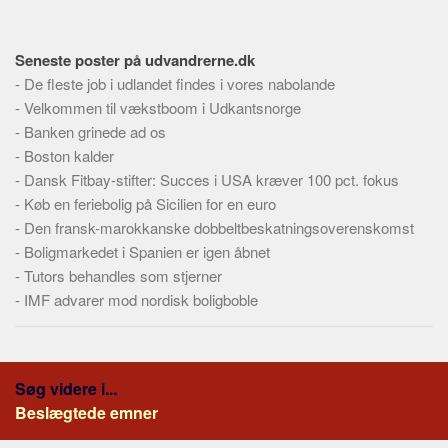
Skribenter
Personer
Seneste poster på udvandrerne.dk
Steder
-
De fleste job i udlandet findes i vores nabolande
Kilder
-
Velkommen til vækstboom i Udkantsnorge
-
Banken grinede ad os
Om
-
Boston kalder
Webstedet
-
Dansk Fitbay-stifter: Succes i USA kræver 100 pct. fokus
-
Køb en feriebolig på Sicilien for en euro
Forhistorien
-
Den fransk-marokkanske dobbeltbeskatningsoverenskomst
Redigering
-
Boligmarkedet i Spanien er igen åbnet
Tekstannoncer
-
Tutors behandles som stjerner
-
IMF advarer mod nordisk boligboble
Bannere
Hjælp
Søg videre i...
Beslægtede emner