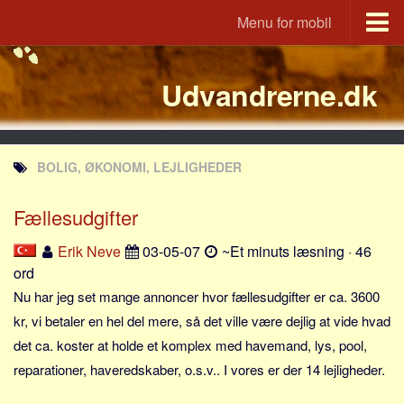
Menu for mobil
Portal
Udvandrerne.dk
Udvandrerne.dk
Utvandrerne.no
Utvandrarna.se
BOLIG, ØKONOMI, LEJLIGHEDER
Tyskland.dk
England.dk
Fællesudgifter
Rusland.dk
Erik Neve
03-05-07
~Et minuts læsning · 46
JLKM.dk
ord
Lande
Nu har jeg set mange annoncer hvor fællesudgifter er ca. 3600
kr, vi betaler en hel del mere, så det ville være dejlig at vide hvad
Tyrkiet
det ca. koster at holde et komplex med havemand, lys, pool,
Spanien
reparationer, haveredskaber, o.s.v.. I vores er der 14 lejligheder.
Frankrig