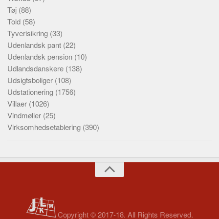
Tøj
(88)
Told
(58)
Tyverisikring
(33)
Udenlandsk pant
(22)
Udenlandsk pension
(10)
Udlandsdanskere
(138)
Udsigtsboliger
(108)
Udstationering
(1756)
Villaer
(1026)
Vindmøller
(25)
Virksomhedsetablering
(390)
Copyright © 2017-18. All Rights Reserved.