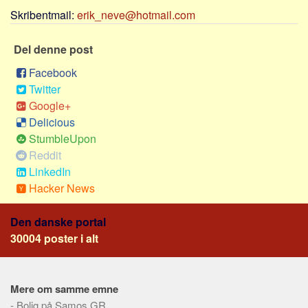
Sverige
Skribentmail:
erik_neve@hotmail.com
Norge
Del denne post
Thailand
Italien
Facebook
Twitter
Grækenland
Google+
USA
Delicious
Alle
StumbleUpon
Reddit
Nøgleord
LinkedIn
Bolig
Hacker News
Job
Den danske portal
Virksomhed
30004 poster i alt
Investering
Pension og opsparing
Mere om samme emne
Forbrug
-
Bolig på Samos GR