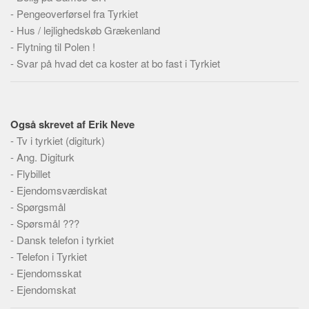
Social sikring og sundhed
-
Pengeoverførsel fra Tyrkiet
Transport
-
Hus / lejlighedskøb Grækenland
-
Alle
Flytning til Polen !
-
Svar på hvad det ca koster at bo fast i Tyrkiet
Aspekter
Køb og salg
Økonomi
Også skrevet af Erik Neve
Jura og regler
-
Tv i tyrkiet (digiturk)
-
Ang. Digiturk
Skatter og afgifter
-
Flybillet
Statistik
-
Ejendomsværdiskat
Praktisk
-
Spørgsmål
-
Spørsmål ???
Alle
-
Dansk telefon i tyrkiet
Meta
-
Telefon i Tyrkiet
-
Ejendomsskat
Dokumenttyper
-
Ejendomskat
Emner