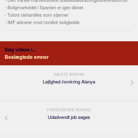
Skribenter
-
Boligmarkedet i Spanien er igen åbnet
Personer
-
Tutors behandles som stjerner
-
IMF advarer mod nordisk boligboble
Steder
Kilder
Om
Søg videre i...
Webstedet
Beslægtede emner
Forhistorien
Redigering
NÆSTE BIDRAG
Lejlighed i/omkring Alanya
Tekstannoncer
Bannere
Hjælp
FOREGÅENDE BIDRAG
Udadvendt job søges