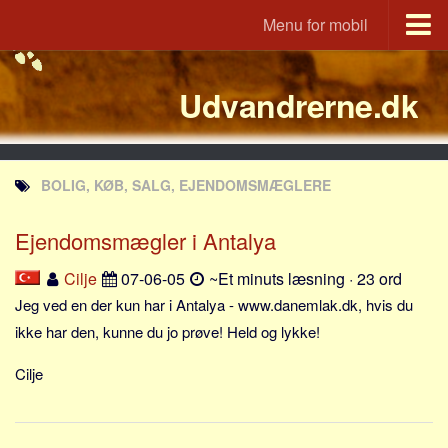
Menu for mobil
Portal
Udvandrerne.dk
Udvandrerne.dk
Utvandrerne.no
Utvandrarna.se
BOLIG, KØB, SALG, EJENDOMSMÆGLERE
Tyskland.dk
England.dk
Ejendomsmægler i Antalya
Rusland.dk
Cilje
07-06-05
~Et minuts læsning · 23 ord
JLKM.dk
Jeg ved en der kun har i Antalya - www.danemlak.dk, hvis du
Lande
ikke har den, kunne du jo prøve! Held og lykke!
Tyrkiet
Cilje
Spanien
Frankrig