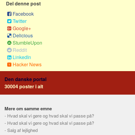
Sverige
Del denne post
Norge
Facebook
Twitter
Thailand
Google+
Italien
Delicious
Grækenland
StumbleUpon
USA
Reddit
LinkedIn
Alle
Hacker News
Nøgleord
Den danske portal
Bolig
30004 poster i alt
Job
Virksomhed
Mere om samme emne
Investering
-
Hvad skal vi gøre og hvad skal vi passe på?
Pension og opsparing
-
Hvad skal vi gøre og hvad skal vi passe på?
Forbrug
-
Salg af lejlighed