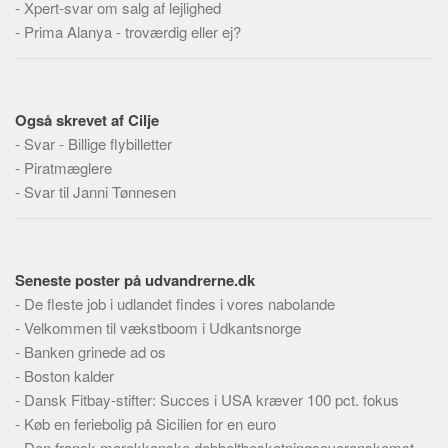
Social sikring og sundhed
-
Xpert-svar om salg af lejlighed
-
Prima Alanya - troværdig eller ej?
Transport
Alle
Aspekter
Også skrevet af Cilje
Køb og salg
-
Svar - Billige flybilletter
-
Piratmæglere
Økonomi
-
Svar til Janni Tønnesen
Jura og regler
Skatter og afgifter
Statistik
Seneste poster på udvandrerne.dk
Praktisk
-
De fleste job i udlandet findes i vores nabolande
Alle
-
Velkommen til vækstboom i Udkantsnorge
-
Banken grinede ad os
Meta
-
Boston kalder
Dokumenttyper
-
Dansk Fitbay-stifter: Succes i USA kræver 100 pct. fokus
-
Køb en feriebolig på Sicilien for en euro
Emner
-
Den fransk-marokkanske dobbeltbeskatningsoverenskomst