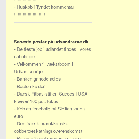
-
Huskøb i Tyrkiet kommentar
!!!!!!!!!!!!!!!!!!!!!!!!!
Seneste poster på udvandrerne.dk
-
De fleste job i udlandet findes i vores
nabolande
-
Velkommen til vækstboom i
Udkantsnorge
-
Banken grinede ad os
-
Boston kalder
-
Dansk Fitbay-stifter: Succes i USA
kræver 100 pct. fokus
-
Køb en feriebolig på Sicilien for en
euro
-
Den fransk-marokkanske
dobbeltbeskatningsoverenskomst
-
Boligmarkedet i Spanien er igen