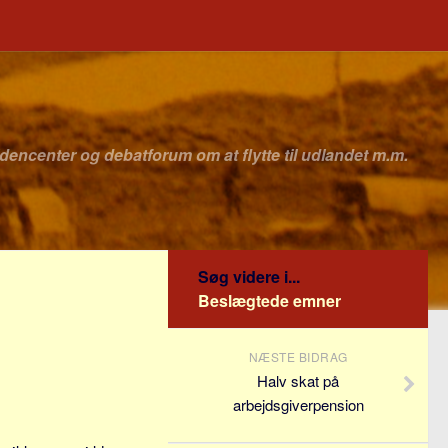
idencenter og debatforum om at flytte til udlandet m.m.
Søg videre i...
Beslægtede emner
NÆSTE BIDRAG
Halv skat på
arbejdsgiverpension