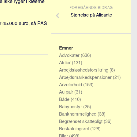
e ikke ryger i kløerne
FOREGÅENDE BIDRAG
Størrelse på Alicante
or 45.000 euro, så PAS
Emner
Advokater
(636)
Aktier
(131)
Arbejdsløshedsforsikring
(8)
Arbejdsmarkedspensioner
(21)
Arveforhold
(153)
Au pair
(31)
Både
(410)
Babyudstyr
(25)
Bankhemmelighed
(38)
Begrænset skattepligt
(36)
Beskatningsret
(128)
Biler
(498)