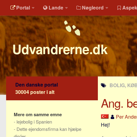
Portal
Lande
Nøgleord
Aspek
Udvandrerne.dk
Den danske portal
BOLIG, KØB
30004 poster i alt
Ang. be
Mere om samme emne
Per Ande
-
lejebolig i Spanien
Hej!
-
Dette ejendomsfirma kan hjælpe
dig/jer