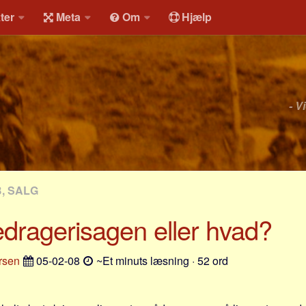
ter
Meta
Om
Hjælp
- V
, SALG
dragerisagen eller hvad?
rsen
05-02-08
~Et minuts læsning · 52 ord