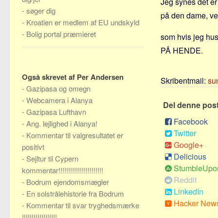
Jeg synes det er 
-
søger dig
på den dame, ve
-
Kroatien er medlem af EU undskyld
-
Bolig portal præmieret
som hvis jeg hus
PÅ HENDE.
Også skrevet af Per Andersen
Skribentmail:
su
-
Gazipasa og omegn
-
Webcamera i Alanya
Del denne pos
-
Gazipasa Lufthavn
Facebook
-
Ang. lejlighed i Alanya!
Twitter
-
Kommentar til valgresultatet er
Google+
positivt
Delicious
-
Sejltur til Cypern
StumbleUpo
kommentar!!!!!!!!!!!!!!!!!!!!!!!
Reddit
-
Bodrum ejendomsmægler
LinkedIn
-
En solstrålehistorie fra Bodrum
Hacker New
-
Kommentar til svar tryghedsmærke
!!!!!!!!!!!!!!!!!!