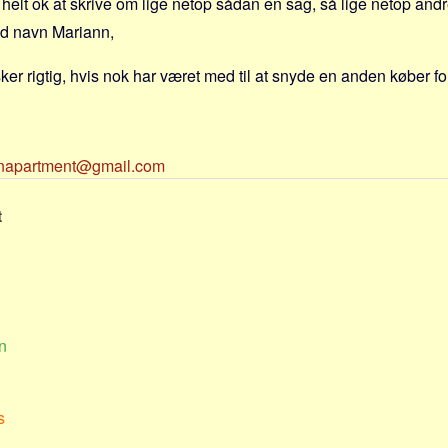
helt ok at skrive om lige netop sådan en sag, så lige netop andr
d navn Mariann,
ker rigtig, hvis nok har været med til at snyde en anden køber f
napartment@gmail.com
t
n
s