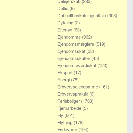
Delejerskab
(283)
Deltid
(9)
Dobbeltbeskatningsaftale
(303)
Dykning
(2)
Efterløn
(63)
Ejendomme
(962)
Ejendomsmæglere
(519)
Ejendomsskat
(38)
Ejendomsskatter
(45)
Ejendomsværdiskat
(123)
Eksport
(17)
Energi
(78)
Erhvervsejendomme
(161)
Erhvervspraktik
(6)
Ferieboliger
(1703)
Fjernarbejde
(3)
Fly
(601)
Flytning
(178)
Fødevarer
(194)