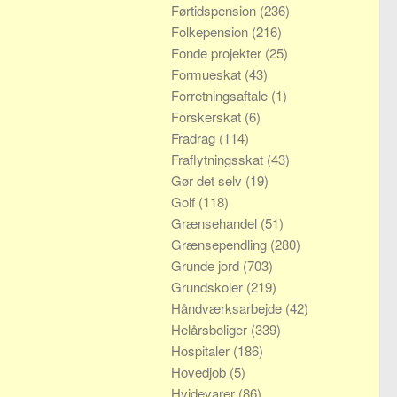
Førtidspension
(236)
Folkepension
(216)
Fonde projekter
(25)
Formueskat
(43)
Forretningsaftale
(1)
Forskerskat
(6)
Fradrag
(114)
Fraflytningsskat
(43)
Gør det selv
(19)
Golf
(118)
Grænsehandel
(51)
Grænsependling
(280)
Grunde jord
(703)
Grundskoler
(219)
Håndværksarbejde
(42)
Helårsboliger
(339)
Hospitaler
(186)
Hovedjob
(5)
Hvidevarer
(86)