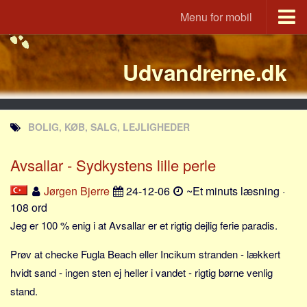
Menu for mobil
Portal
Udvandrerne.dk
Udvandrerne.dk
Utvandrerne.no
Utvandrarna.se
BOLIG, KØB, SALG, LEJLIGHEDER
Tyskland.dk
England.dk
Avsallar - Sydkystens lille perle
Rusland.dk
Jørgen Bjerre
24-12-06
~Et minuts læsning ·
JLKM.dk
108 ord
Lande
Jeg er 100 % enig i at Avsallar er et rigtig dejlig ferie paradis.
Tyrkiet
Prøv at checke Fugla Beach eller Incikum stranden - lækkert
Spanien
hvidt sand - ingen sten ej heller i vandet - rigtig børne venlig
stand.
Frankrig