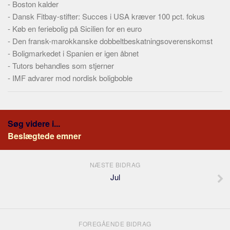
-
Boston kalder
-
Dansk Fitbay-stifter: Succes i USA kræver 100 pct. fokus
-
Køb en feriebolig på Sicilien for en euro
-
Den fransk-marokkanske dobbeltbeskatningsoverenskomst
-
Boligmarkedet i Spanien er igen åbnet
-
Tutors behandles som stjerner
-
IMF advarer mod nordisk boligboble
Søg videre i...
Beslægtede emner
NÆSTE BIDRAG
Jul
FOREGÅENDE BIDRAG