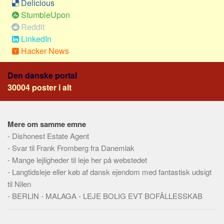
Delicious
Social sikring og sundhed
StumbleUpon
Transport
Reddit
Alle
LinkedIn
Hacker News
Aspekter
Køb og salg
Den danske portal
Økonomi
30004 poster i alt
Jura og regler
Skatter og afgifter
Mere om samme emne
Statistik
-
Dishonest Estate Agent
Praktisk
-
Svar til Frank Fromberg fra Danemlak
-
Mange lejligheder til leje her på webstedet
Alle
-
Langtidsleje eller køb af dansk ejendom med fantastisk udsigt
Meta
til Nilen
-
BERLIN - MALAGA - LEJE BOLIG EVT BOFÄLLESSKAB
Dokumenttyper
Emner