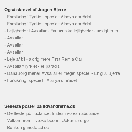
Skribenter
Også skrevet af Jørgen Bjerre
Personer
-
Forsikring i Tyrkiet, specielt Alanya området
Steder
-
Forsikring i Tyrkiet, specielt Alanya området
-
Lejligheder i Avsallar - Fantastiske lejligheder - udsigt m.m
Kilder
-
Avsallar
Om
-
Avsallar
-
Avsallar
Webstedet
-
Leje af bil - aldrig mere First Rent a Car
Forhistorien
-
Avsallar/Tyrkiet - er paradis
Redigering
-
DanaBolig mener Avsallar er meget speciel - Enig J. Bjerre
Tekstannoncer
-
Forsikring, specielt i Alanya området
Bannere
Hjælp
Seneste poster på udvandrerne.dk
-
De fleste job i udlandet findes i vores nabolande
-
Velkommen til vækstboom i Udkantsnorge
-
Banken grinede ad os