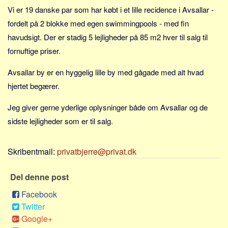
Sverige
Vi er 19 danske par som har købt i et lille recidence i Avsallar -
Norge
fordelt på 2 blokke med egen swimmingpools - med fin
Thailand
havudsigt. Der er stadig 5 lejligheder på 85 m2 hver til salg til
fornuftige priser.
Italien
Grækenland
Avsallar by er en hyggelig lille by med gågade med alt hvad
USA
hjertet begærer.
Alle
Jeg giver gerne yderlige oplysninger både om Avsallar og de
Nøgleord
sidste lejligheder som er til salg.
Bolig
Skribentmail:
privatbjerre@privat.dk
Job
Virksomhed
Del denne post
Investering
Facebook
Pension og opsparing
Twitter
Forbrug
Google+