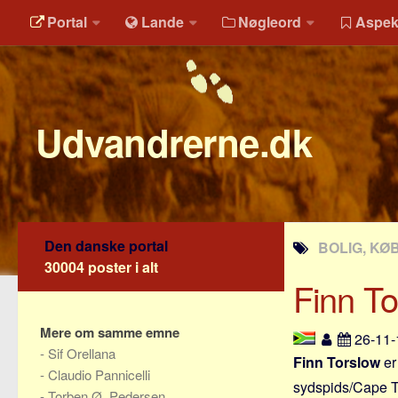
Portal
Lande
Nøgleord
Aspek
Udvandrerne.dk
Den danske portal
BOLIG, KØB
30004 poster i alt
Finn To
Mere om samme emne
26-11
-
Sif Orellana
Finn Torslow
er 
-
Claudio Pannicelli
sydspids/Cape 
-
Torben Ø. Pedersen