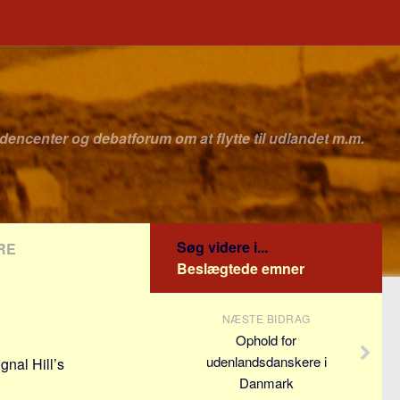
idencenter og debatforum om at flytte til udlandet m.m.
Søg videre i...
RE
Beslægtede emner
NÆSTE BIDRAG
Ophold for
udenlandsdanskere i
gnal Hill’s
Danmark