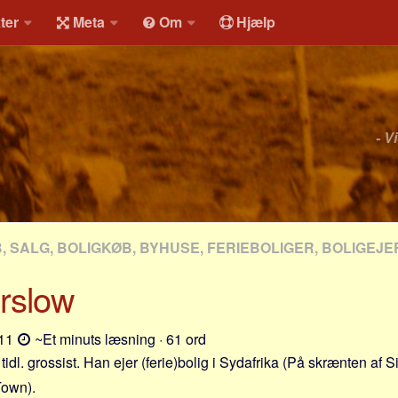
ter
Meta
Om
Hjælp
- V
, SALG, BOLIGKØB, BYHUSE, FERIEBOLIGER, BOLIGEJE
rslow
-11
~Et minuts læsning · 61 ord
tidl. grossist. Han ejer (ferie)bolig i Sydafrika (På skrænten af Si
Town).