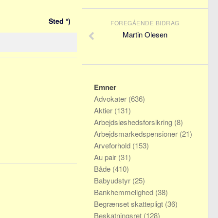
Sted *)
FOREGÅENDE BIDRAG
Martin Olesen
Emner
Advokater
(636)
Aktier
(131)
Arbejdsløshedsforsikring
(8)
Arbejdsmarkedspensioner
(21)
Arveforhold
(153)
Au pair
(31)
Både
(410)
Babyudstyr
(25)
Bankhemmelighed
(38)
Begrænset skattepligt
(36)
Beskatningsret
(128)