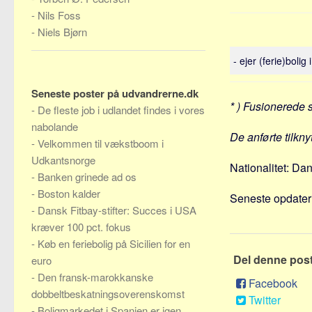
-
Nils Foss
-
Niels Bjørn
- ejer (ferie)boli
Seneste poster på udvandrerne.dk
* ) Fusionerede 
-
De fleste job i udlandet findes i vores
nabolande
De anførte tilkn
-
Velkommen til vækstboom i
Udkantsnorge
Nationalitet: Da
-
Banken grinede ad os
-
Boston kalder
Seneste opdateri
-
Dansk Fitbay-stifter: Succes i USA
kræver 100 pct. fokus
-
Køb en feriebolig på Sicilien for en
Del denne pos
euro
-
Den fransk-marokkanske
Facebook
dobbeltbeskatningsoverenskomst
Twitter
-
Boligmarkedet i Spanien er igen