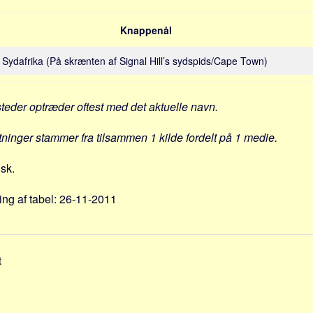
Knappenål
g i Sydafrika (På skrænten af Signal Hill’s sydspids/Cape Town)
steder optræder oftest med det aktuelle navn.
ytninger stammer fra tilsammen 1 kilde fordelt på 1 medie.
nsk.
ng af tabel: 26-11-2011
t