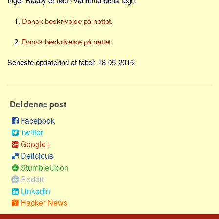
Inger Raaby er født i vandmandens tegn.
Social sikring og sundhed
Transport
Dansk beskrivelse på nettet
.
Alle
Dansk beskrivelse på nettet
.
Aspekter
Seneste opdatering af tabel: 18-05-2016
Køb og salg
Økonomi
Jura og regler
Del denne post
Skatter og afgifter
Facebook
Statistik
Twitter
Google+
Praktisk
Delicious
Alle
StumbleUpon
Meta
Reddit
LinkedIn
Dokumenttyper
Hacker News
Emner