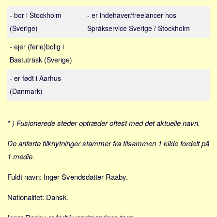
Sverige
- bor i Stockholm
- er indehaver/freelancer hos
Norge
(Sverige)
Språkservice Sverige / Stockholm
Thailand
- ejer (ferie)bolig i
Italien
Bastuträsk (Sverige)
Grækenland
- er født i Aarhus
USA
(Danmark)
Alle
Nøgleord
* ) Fusionerede steder optræder oftest med det aktuelle navn.
Bolig
De anførte tilknytninger stammer fra tilsammen 1 kilde fordelt på
Job
1 medie.
Virksomhed
Investering
Fuldt navn: Inger Svendsdatter Raaby.
Pension og opsparing
Nationalitet: Dansk.
Forbrug