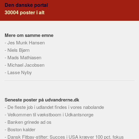
Skribenter
Den danske portal
30004 poster i alt
Personer
Steder
Kilder
Mere om samme emne
-
Jes Munk Hansen
Om
-
Niels Bjørn
Webstedet
-
Mads Mathiasen
Forhistorien
-
Michael Jacobsen
-
Lasse Nyby
Redigering
Tekstannoncer
Bannere
Seneste poster på udvandrerne.dk
Hjælp
-
De fleste job i udlandet findes i vores nabolande
-
Velkommen til vækstboom i Udkantsnorge
-
Banken grinede ad os
-
Boston kalder
-
Dansk Fitbay-stifter: Succes i USA kræver 100 pct. fokus