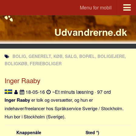
Menu for mobil
Portal
Udvandrerne.dk
Udvandrerne.dk
Utvandrerne.no
Utvandrarna.se
BOLIG, GENERELT, KØB, SALG, BOPÆL, BOLIGEJERE,
Tyskland.dk
BOLIGKØB, FERIEBOLIGER
England.dk
Inger Raaby
Rusland.dk
JLKM.dk
18-05-16
~Et minuts læsning · 97 ord
Lande
Inger Raaby
er tolk og oversætter, og hun er
indehaver/freelancer hos Språkservice Sverige / Stockholm.
Tyrkiet
Hun bor i Stockholm (Sverige).
Spanien
Frankrig
Knappenåle
Sted *)