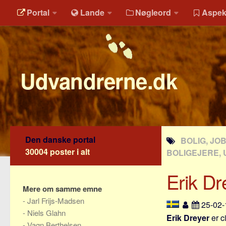
Portal
Lande
Nøgleord
Aspek
Udvandrerne.dk
Den danske portal
BOLIG, JO
30004 poster i alt
BOLIGEJERE, 
Erik Dr
Mere om samme emne
-
Jarl Frijs-Madsen
25-02
-
Niels Glahn
Erik Dreyer
er c
-
Vagn Berthelsen