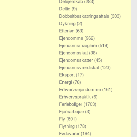
Delejerskab
(283)
Deltid
(9)
Dobbeltbeskatningsaftale
(303)
Dykning
(2)
Efterløn
(63)
Ejendomme
(962)
Ejendomsmæglere
(519)
Ejendomsskat
(38)
Ejendomsskatter
(45)
Ejendomsværdiskat
(123)
Eksport
(17)
Energi
(78)
Erhvervsejendomme
(161)
Erhvervspraktik
(6)
Ferieboliger
(1703)
Fjernarbejde
(3)
Fly
(601)
Flytning
(178)
Fødevarer
(194)