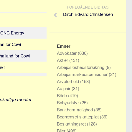
FOREGÅENDE BIDRAG
Dirch Edvard Christensen
i DONG Energy
ran for Cowi
Emner
Advokater
(636)
Thailand for Cowi
Aktier
(131)
Arbejdsløshedsforsikring
(8)
ælt
Arbejdsmarkedspensioner
(21)
Arveforhold
(153)
Au pair
(31)
Både
(410)
rskellige medier.
Babyudstyr
(25)
Bankhemmelighed
(38)
Begrænset skattepligt
(36)
Beskatningsret
(128)
Biler
(498)