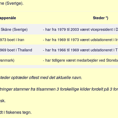
åne (Sverige).
appenåle
Steder *)
 i Skåne (Sverige)
- har fra 1979 til 2003 været vicepresident 
1973 boet i Iran
- har fra 1969 til 1973 været udstationeret i I
 1969 boet i Thailand
- har fra 1966 til 1969 været udstationeret i 
(Danmark)
- har tidligere været medarbejder ved Storeb
steder optræder oftest med det aktuelle navn.
tninger stammer fra tilsammen 3 forskellige kilder fordelt på 3 fo
nsk.
dt i fiskenes tegn.