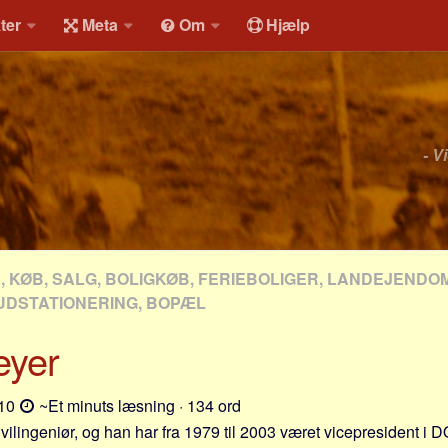
ter
Meta
Om
Hjælp
- V
B, KØB, SALG, BOLIGKØB, FERIEBOLIGER, LANDEJENDO
UDSTATIONERING, BOPÆL
eyer
-10
~Et minuts læsning · 134 ord
ivilingeniør, og han har fra 1979 til 2003 været vicepresident i