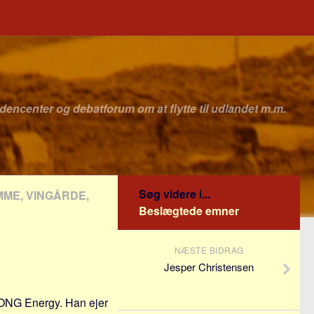
idencenter og debatforum om at flytte til udlandet m.m.
Søg videre i...
MME, VINGÅRDE,
Beslægtede emner
NÆSTE BIDRAG
Jesper Christensen
 DONG Energy. Han ejer