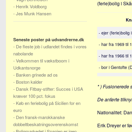
(ferie)bolig i Sk
-
Henrik Voldborg
-
Jes Munk Hansen
Kn
- ejer (ferie)bolig
Seneste poster på udvandrerne.dk
- har fra 1969 til 
-
De fleste job i udlandet findes i vores
nabolande
- har fra 1966 til
-
Velkommen til vækstboom i
- bor i Gentofte 
Udkantsnorge
-
Banken grinede ad os
-
Boston kalder
* ) Fusionerede 
-
Dansk Fitbay-stifter: Succes i USA
kræver 100 pct. fokus
De anførte tilkny
-
Køb en feriebolig på Sicilien for en
euro
Nationalitet: Da
-
Den fransk-marokkanske
dobbeltbeskatningsoverenskomst
Erik Dreyer er fø
-
Boligmarkedet i Spanien er igen