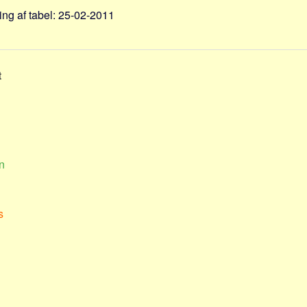
ng af tabel: 25-02-2011
t
n
s