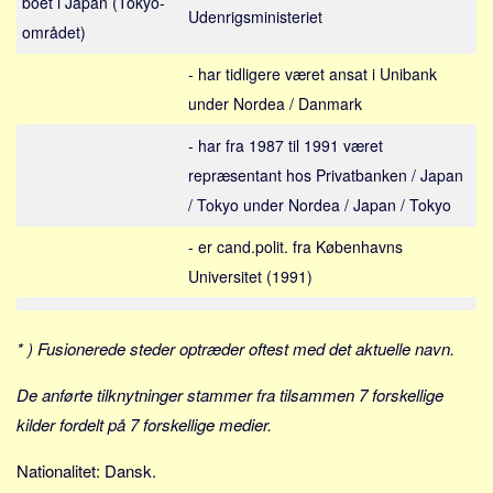
boet i Japan (Tokyo-
Social sikring og sundhed
Udenrigsministeriet
området)
Transport
Alle
- har tidligere været ansat i Unibank
under Nordea / Danmark
Aspekter
- har fra 1987 til 1991 været
Køb og salg
repræsentant hos Privatbanken / Japan
Økonomi
/ Tokyo under Nordea / Japan / Tokyo
Jura og regler
- er cand.polit. fra Københavns
Skatter og afgifter
Universitet (1991)
Statistik
Praktisk
* ) Fusionerede steder optræder oftest med det aktuelle navn.
Alle
De anførte tilknytninger stammer fra tilsammen 7 forskellige
Meta
kilder fordelt på 7 forskellige medier.
Dokumenttyper
Nationalitet: Dansk.
Emner