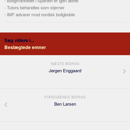
-
Boligmarkedet i Spanien er igen åbnet
-
Tutors behandles som stjerner
-
IMF advarer mod nordisk boligboble
Søg videre i...
Beslægtede emner
NÆSTE BIDRAG
Jørgen Enggaard
FOREGÅENDE BIDRAG
Ben Larsen