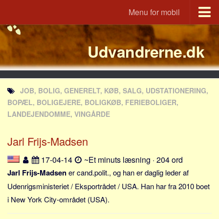
Menu for mobil
Portal
Udvandrerne.dk
Udvandrerne.dk
Utvandrerne.no
Utvandrarna.se
JOB, BOLIG, GENERELT, KØB, SALG, UDSTATIONERING,
Tyskland.dk
BOPÆL, BOLIGEJERE, BOLIGKØB, FERIEBOLIGER,
England.dk
LANDEJENDOMME, VINGÅRDE
Rusland.dk
Jarl Frijs-Madsen
JLKM.dk
17-04-14
~Et minuts læsning · 204 ord
Lande
Jarl Frijs-Madsen
er cand.polit., og han er daglig leder af
Tyrkiet
Udenrigsministeriet / Eksportrådet / USA. Han har fra 2010 boet
Spanien
i New York City-området (USA).
Frankrig