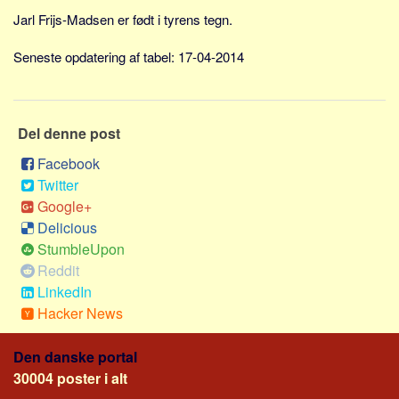
Skribenter
Jarl Frijs-Madsen er født i tyrens tegn.
Personer
Seneste opdatering af tabel: 17-04-2014
Steder
Kilder
Om
Del denne post
Webstedet
Facebook
Twitter
Forhistorien
Google+
Redigering
Delicious
Tekstannoncer
StumbleUpon
Bannere
Reddit
LinkedIn
Hjælp
Hacker News
Den danske portal
30004 poster i alt