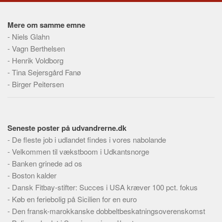
Mere om samme emne
-
Niels Glahn
-
Vagn Berthelsen
-
Henrik Voldborg
-
Tina Sejersgård Fanø
-
Birger Peitersen
Seneste poster på udvandrerne.dk
-
De fleste job i udlandet findes i vores nabolande
-
Velkommen til vækstboom i Udkantsnorge
-
Banken grinede ad os
-
Boston kalder
-
Dansk Fitbay-stifter: Succes i USA kræver 100 pct. fokus
-
Køb en feriebolig på Sicilien for en euro
-
Den fransk-marokkanske dobbeltbeskatningsoverenskomst