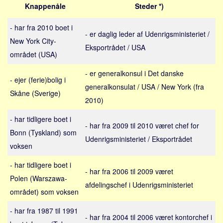
Sverige
Knappenåle
Steder *)
Norge
- har fra 2010 boet i
- er daglig leder af Udenrigsministeriet /
Thailand
New York City-
Eksportrådet / USA
Italien
området (USA)
Grækenland
- er generalkonsul i Det danske
- ejer (ferie)bolig i
USA
generalkonsulat / USA / New York (fra
Skåne (Sverige)
Alle
2010)
Nøgleord
- har tidligere boet i
- har fra 2009 til 2010 været chef for
Bonn (Tyskland) som
Bolig
Udenrigsministeriet / Eksportrådet
voksen
Job
Virksomhed
- har tidligere boet i
- har fra 2006 til 2009 været
Polen (Warszawa-
Investering
afdelingschef i Udenrigsministeriet
området) som voksen
Pension og opsparing
Forbrug
- har fra 1987 til 1991
- har fra 2004 til 2006 været kontorchef i