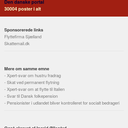
Den danske portal
Social sikring og sundhed
30004 poster i alt
Transport
Alle
Aspekter
Sponsorerede links
Flyttefirma Sjælland
Køb og salg
Skattemail.dk
Økonomi
Jura og regler
Skatter og afgifter
Mere om samme emne
-
Statistik
Xpert-svar om hustru fradrag
-
Skat ved permanent flytning
Praktisk
-
Xpert-svar om at flytte til Italien
Alle
-
Svar til Dansk folkepension
-
Pensionister i udlandet bliver kontrolleret for socialt bedrageri
Meta
Dokumenttyper
Emner