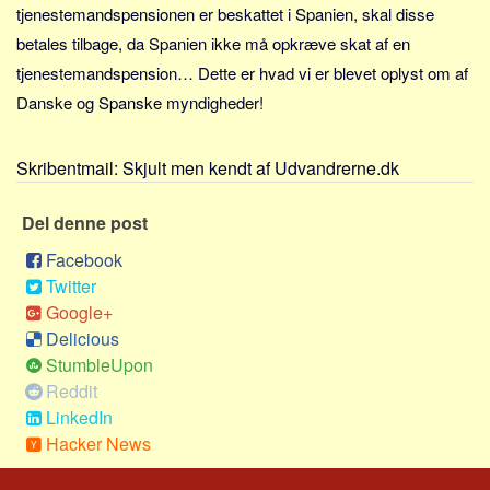
Sverige
tjenestemandspensionen er beskattet i Spanien, skal disse
betales tilbage, da Spanien ikke må opkræve skat af en
Norge
tjenestemandspension… Dette er hvad vi er blevet oplyst om af
Thailand
Danske og Spanske myndigheder!
Italien
Grækenland
Skribentmail:
Skjult men kendt af Udvandrerne.dk
USA
Alle
Del denne post
Nøgleord
Facebook
Twitter
Bolig
Google+
Job
Delicious
Virksomhed
StumbleUpon
Reddit
Investering
LinkedIn
Pension og opsparing
Hacker News
Forbrug