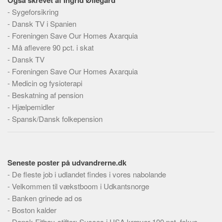
Også skrevet af Ingrid Øllegård
Skribenter
-
Sygeforsikring
Personer
-
Dansk TV i Spanien
-
Foreningen Save Our Homes Axarquia
Steder
-
Må aflevere 90 pct. i skat
Kilder
-
Dansk TV
Om
-
Foreningen Save Our Homes Axarquia
-
Medicin og fysioterapi
Webstedet
-
Beskatning af pension
Forhistorien
-
Hjælpemidler
Redigering
-
Spansk/Dansk folkepension
Tekstannoncer
Bannere
Seneste poster på udvandrerne.dk
Hjælp
-
De fleste job i udlandet findes i vores nabolande
-
Velkommen til vækstboom i Udkantsnorge
-
Banken grinede ad os
-
Boston kalder
-
Dansk Fitbay-stifter: Succes i USA kræver 100 pct. fokus