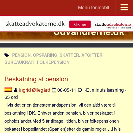
Menu for mobil
Portal
Udvandrerne.dk
Udvandrerne.dk
Utvandrerne.no
Utvandrarna.se
PENSION, OPSPARING, SKATTER, AFGIFTER,
Tyskland.dk
BUREAUKRATI, FOLKEPENSION
England.dk
Beskatning af pension
Rusland.dk
JLKM.dk
Ingrid Øllegård
08-05-11
~Et minuts læsning ·
65 ord
Lande
Hvis det er en tjenestemandspension, vil den altid være til
Tyrkiet
beskatning i DK. Enhver anden pension, bliver beskattet i
Spanien
opholdslandet.Med 5 år tilbage i tiden, bliver folkepensionen
Frankrig
bekattet i bopællandet (Spanien)efter de gamle regler….Hvis