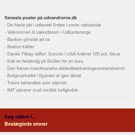
Skribenter
Personer
Seneste poster på udvandrerne.dk
Steder
-
De fleste job i udlandet findes i vores nabolande
Kilder
-
Velkommen til vækstboom i Udkantsnorge
-
Banken grinede ad os
Om
-
Boston kalder
Webstedet
-
Dansk Fitbay-stifter: Succes i USA kræver 100 pct. fokus
-
Køb en feriebolig på Sicilien for en euro
Forhistorien
-
Den fransk-marokkanske dobbeltbeskatningsoverenskomst
Redigering
-
Boligmarkedet i Spanien er igen åbnet
Tekstannoncer
-
Tutors behandles som stjerner
-
IMF advarer mod nordisk boligboble
Bannere
Hjælp
Søg videre i...
Beslægtede emner