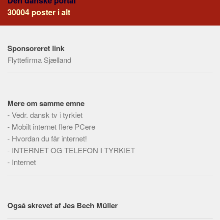
Den danske portal
Social sikring og sundhed
30004 poster i alt
Transport
Alle
Sponsoreret link
Aspekter
Flyttefirma Sjælland
Køb og salg
Økonomi
Jura og regler
Mere om samme emne
Skatter og afgifter
-
Vedr. dansk tv i tyrkiet
-
Mobilt internet flere PCere
Statistik
-
Hvordan du får internet!
Praktisk
-
INTERNET OG TELEFON I TYRKIET
Alle
-
Internet
Meta
Dokumenttyper
Også skrevet af Jes Bech Müller
Emner