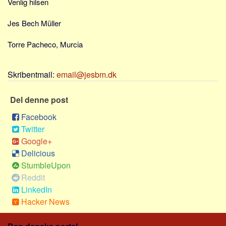
Venlig hilsen
Sverige
Norge
Jes Bech Müller
Thailand
Torre Pacheco, Murcia
Italien
Grækenland
Skribentmail:
email@jesbm.dk
USA
Alle
Del denne post
Nøgleord
Facebook
Twitter
Bolig
Google+
Job
Delicious
StumbleUpon
Virksomhed
Reddit
Investering
LinkedIn
Pension og opsparing
Hacker News
Forbrug