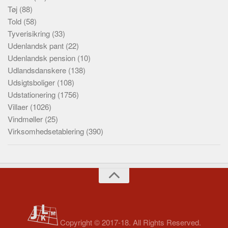
Tøj
(88)
Told
(58)
Tyverisikring
(33)
Udenlandsk pant
(22)
Udenlandsk pension
(10)
Udlandsdanskere
(138)
Udsigtsboliger
(108)
Udstationering
(1756)
Villaer
(1026)
Vindmøller
(25)
Virksomhedsetablering
(390)
Copyright © 2017-18. All Rights Reserved.