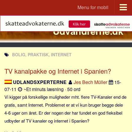
Menu for mobil
Portal
Udvandrerne.dk
Udvandrerne.dk
Utvandrerne.no
Utvandrarna.se
BOLIG, PRAKTISK, INTERNET
Tyskland.dk
England.dk
TV kanalpakke og Internet i Spanien?
Rusland.dk
UDLANDSXPERTERNE
Jes Bech Müller
15-
JLKM.dk
07-11
~Et minuts læsning · 50 ord
Lande
Vi kigger på forskellige muligheder mht. flere TV-Kanaler end de
gratis, samt Internet. Problemet er at vi kun bruger begge dele
Tyrkiet
4-6 uger om året. Er der nogen der har fundet en god fleksibel
Spanien
udbyder af TV kanaler og internet i Spanien?
Frankrig