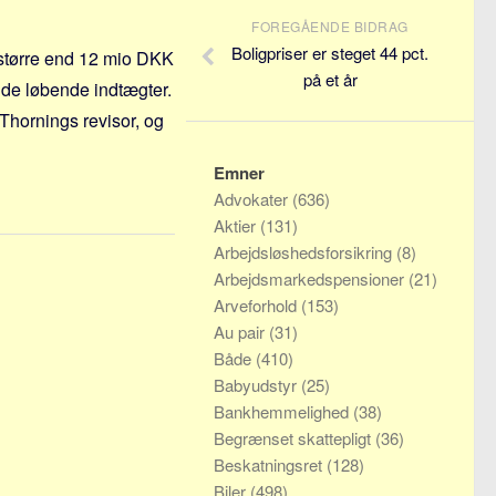
FOREGÅENDE BIDRAG
Boligpriser er steget 44 pct.
 større end 12 mio DKK
på et år
 de løbende indtægter.
 Thornings revisor, og
Emner
Advokater
(636)
Aktier
(131)
Arbejdsløshedsforsikring
(8)
Arbejdsmarkedspensioner
(21)
Arveforhold
(153)
Au pair
(31)
Både
(410)
Babyudstyr
(25)
Bankhemmelighed
(38)
Begrænset skattepligt
(36)
Beskatningsret
(128)
Biler
(498)