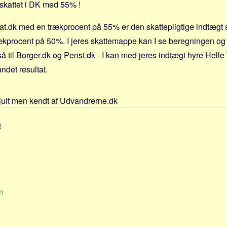
eskattet i DK med 55% !
at.dk med en trækprocent på 55% er den skattepligtige indtægt
rækprocent på 50%. I jeres skattemappe kan I se beregningen og
å til Borger.dk og Penst.dk - I kan med jeres indtægt hyre Helle
ndet resultat.
jult men kendt af Udvandrerne.dk
t
n