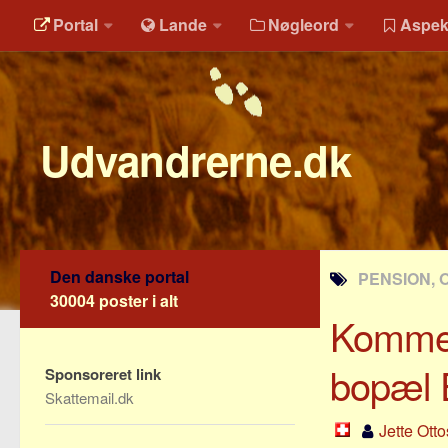
Portal
Lande
Nøgleord
Aspek
Udvandrerne.dk
Den danske portal
PENSION, 
30004 poster i alt
Komment
bopæl 
Sponsoreret link
Skattemail.dk
Jette Ott