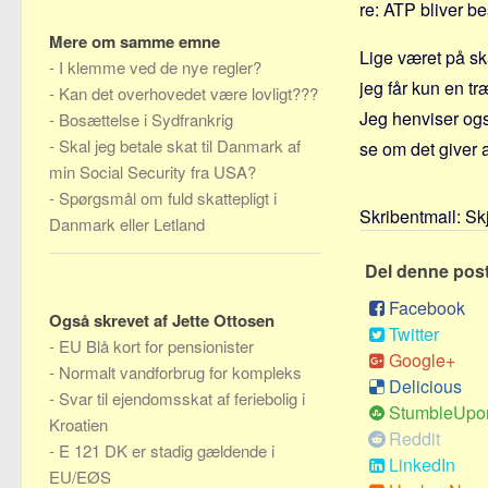
re: ATP bliver b
Mere om samme emne
Lige været på sk
-
I klemme ved de nye regler?
jeg får kun en t
-
Kan det overhovedet være lovligt???
Jeg henviser ogs
-
Bosættelse i Sydfrankrig
-
Skal jeg betale skat til Danmark af
se om det giver a
min Social Security fra USA?
-
Spørgsmål om fuld skattepligt i
Skribentmail:
Sk
Danmark eller Letland
Del denne pos
Facebook
Også skrevet af Jette Ottosen
Twitter
-
EU Blå kort for pensionister
Google+
-
Normalt vandforbrug for kompleks
Delicious
-
Svar til ejendomsskat af feriebolig i
StumbleUpo
Kroatien
Reddit
-
E 121 DK er stadig gældende i
LinkedIn
EU/EØS