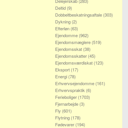
Delejerskab
(283)
Deltid
(9)
Dobbeltbeskatningsaftale
(303)
Dykning
(2)
Efterløn
(63)
Ejendomme
(962)
Ejendomsmæglere
(519)
Ejendomsskat
(38)
Ejendomsskatter
(45)
Ejendomsværdiskat
(123)
Eksport
(17)
Energi
(78)
Erhvervsejendomme
(161)
Erhvervspraktik
(6)
Ferieboliger
(1703)
Fjernarbejde
(3)
Fly
(601)
Flytning
(178)
Fødevarer
(194)