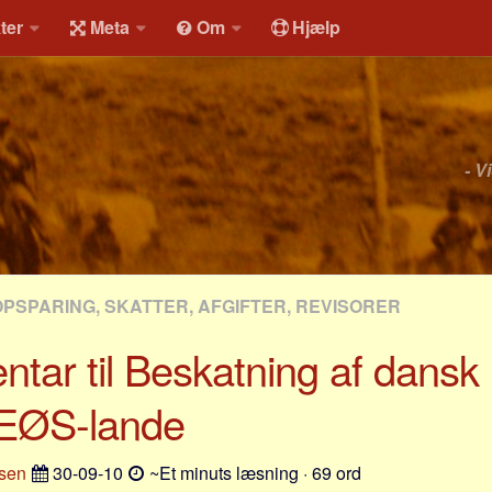
ter
Meta
Om
Hjælp
- V
OPSPARING, SKATTER, AFGIFTER, REVISORER
ar til Beskatning af dansk
EØS-lande
osen
30-09-10
~Et minuts læsning · 69 ord