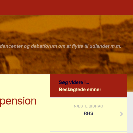
idencenter og debatforum om at flytte til udlandet m.m.
Søg videre i...
Beslægtede emner
 pension
NÆSTE BIDRAG
RHS