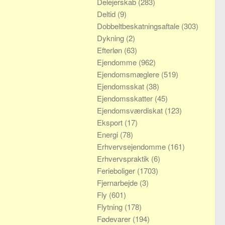
Delejerskab
(283)
Deltid
(9)
Dobbeltbeskatningsaftale
(303)
Dykning
(2)
Efterløn
(63)
Ejendomme
(962)
Ejendomsmæglere
(519)
Ejendomsskat
(38)
Ejendomsskatter
(45)
Ejendomsværdiskat
(123)
Eksport
(17)
Energi
(78)
Erhvervsejendomme
(161)
Erhvervspraktik
(6)
Ferieboliger
(1703)
Fjernarbejde
(3)
Fly
(601)
Flytning
(178)
Fødevarer
(194)