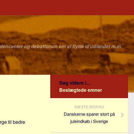
idencenter og debatforum om at flytte til udlandet m.m.
Søg videre i...
Beslægtede emner
NÆSTE BIDRAG
Danskerne sparer stort på
juleindkøb i Sverige
ge til bedre