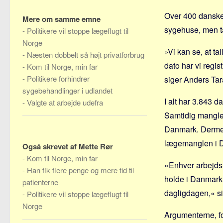
Over 400 danske 
Mere om samme emne
sygehuse, men ta
-
Politikere vil stoppe lægeflugt til
Norge
»Vi kan se, at ta
-
Næsten dobbelt så højt privatforbrug
dato har vi regis
-
Kom til Norge, min far
-
Politikere forhindrer
siger Anders Tar
sygebehandlinger i udlandet
I alt har 3.843 
-
Valgte at arbejde udefra
Samtidig mangle
Danmark. Dermed 
lægemanglen i 
Også skrevet af Mette Rør
-
Kom til Norge, min far
»Enhver arbejdsti
-
Han fik flere penge og mere tid til
holde i Danmark,
patienterne
dagligdagen,« s
-
Politikere vil stoppe lægeflugt til
Norge
Argumenterne, for