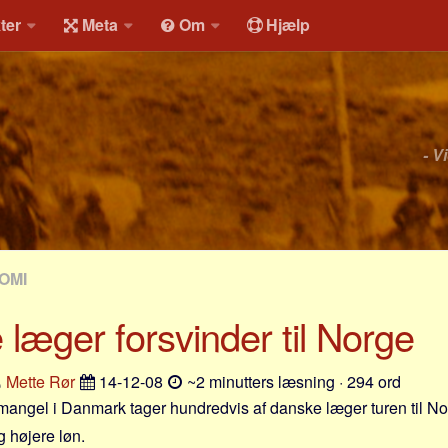
ter
Meta
Om
Hjælp
- V
OMI
læger forsvinder til Norge
Mette Rør
14-12-08
~2 minutters læsning · 294 ord
angel i Danmark tager hundredvis af danske læger turen til Nor
g højere løn.