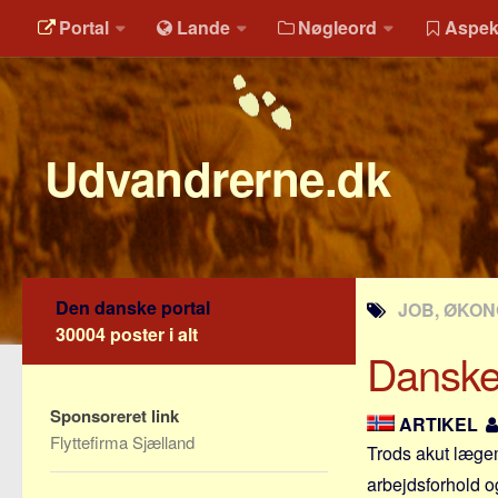
Portal
Lande
Nøgleord
Aspek
Udvandrerne.dk
Den danske portal
JOB, ØKON
30004 poster i alt
Danske 
Sponsoreret link
ARTIKEL
Flyttefirma Sjælland
Trods akut lægem
arbejdsforhold o