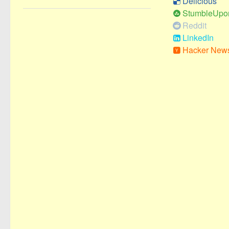
Delicious
StumbleUpo
Reddit
LinkedIn
Hacker New