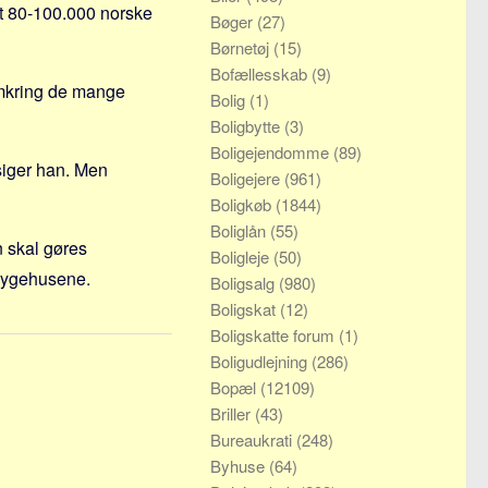
dt 80-100.000 norske
Bøger
(27)
Børnetøj
(15)
Bofællesskab
(9)
mkring de mange
Bolig
(1)
Boligbytte
(3)
Boligejendomme
(89)
 siger han. Men
Boligejere
(961)
Boligkøb
(1844)
Boliglån
(55)
 skal gøres
Boligleje
(50)
 sygehusene.
Boligsalg
(980)
Boligskat
(12)
Boligskatte forum
(1)
Boligudlejning
(286)
Bopæl
(12109)
Briller
(43)
Bureaukrati
(248)
Byhuse
(64)