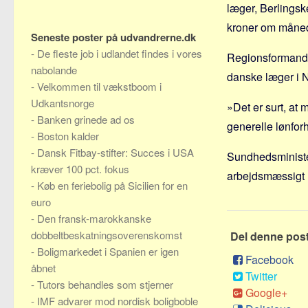
læger, Berlingsk
kroner om måned
Seneste poster på udvandrerne.dk
-
De fleste job i udlandet findes i vores
Regionsformand 
nabolande
danske læger i 
-
Velkommen til vækstboom i
Udkantsnorge
»Det er surt, at 
-
Banken grinede ad os
generelle lønfor
-
Boston kalder
-
Dansk Fitbay-stifter: Succes i USA
Sundhedsministe
kræver 100 pct. fokus
arbejdsmæssigt m
-
Køb en feriebolig på Sicilien for en
euro
-
Den fransk-marokkanske
dobbeltbeskatningsoverenskomst
Del denne pos
-
Boligmarkedet i Spanien er igen
Facebook
åbnet
Twitter
-
Tutors behandles som stjerner
Google+
-
IMF advarer mod nordisk boligboble