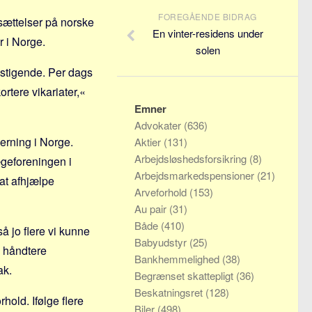
FOREGÅENDE BIDRAG
sættelser på norske
En vinter-residens under
r i Norge.
solen
t stigende. Per dags
rtere vikariater,«
Emner
Advokater
(636)
gerning i Norge.
Aktier
(131)
Arbejdsløshedsforsikring
(8)
geforeningen i
Arbejdsmarkedspensioner
(21)
at afhjælpe
Arveforhold
(153)
Au pair
(31)
Både
(410)
å jo flere vi kunne
Babyudstyr
(25)
i håndtere
Bankhemmelighed
(38)
ak.
Begrænset skattepligt
(36)
Beskatningsret
(128)
hold. Ifølge flere
Biler
(498)