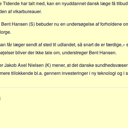
e Tidende har talt med, kan en nyuddannet dansk læge få tilbu
en af vikarbureauer.
Bent Hansen (S) bebuder nu en undersøgelse af forholdene o
Norge.
man får læger sendt af sted til udlandet, så snart de er færdige,«
højelser bliver der ikke tale om, understreger Bent Hansen.
r Jakob Axel Nielsen (K) mener, at det danske sundhedsvæsen
ere tillokkende bl.a. gennem investeringer i ny teknologi og i
t