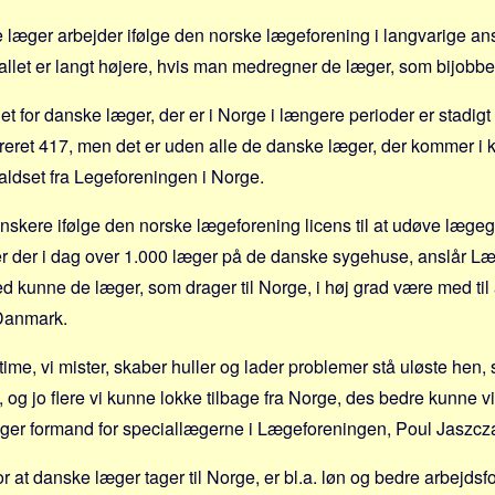
læger arbejder ifølge den norske lægeforening i langvarige an
llet er langt højere, hvis man medregner de læger, som bijobbe
llet for danske læger, der er i Norge i længere perioder er stadig
treret 417, men det er uden alle de danske læger, der kommer i ko
aldset fra Legeforeningen i Norge.
danskere ifølge den norske lægeforening licens til at udøve læge
r der i dag over 1.000 læger på de danske sygehuse, anslår Læ
kunne de læger, som drager til Norge, i høj grad være med til 
Danmark.
me, vi mister, skaber huller og lader problemer stå uløste hen, s
 og jo flere vi kunne lokke tilbage fra Norge, des bedre kunne v
iger formand for speciallægerne i Lægeforeningen, Poul Jaszcz
 at danske læger tager til Norge, er bl.a. løn og bedre arbejdsfor