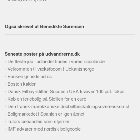
Skribenter
Personer
Steder
Også skrevet af Benedikte Sørensen
Kilder
Om
Seneste poster på udvandrerne.dk
Webstedet
-
De fleste job i udlandet findes i vores nabolande
Forhistorien
-
Velkommen til vækstboom i Udkantsnorge
Redigering
-
Banken grinede ad os
-
Boston kalder
Tekstannoncer
-
Dansk Fitbay-stifter: Succes i USA kræver 100 pct. fokus
Bannere
-
Køb en feriebolig på Sicilien for en euro
Hjælp
-
Den fransk-marokkanske dobbeltbeskatningsoverenskomst
-
Boligmarkedet i Spanien er igen åbnet
-
Tutors behandles som stjerner
-
IMF advarer mod nordisk boligboble