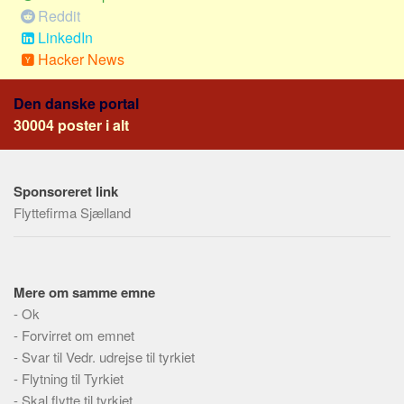
Social sikring og sundhed
Reddit
Transport
LinkedIn
Hacker News
Alle
Aspekter
Den danske portal
30004 poster i alt
Køb og salg
Økonomi
Jura og regler
Sponsoreret link
Skatter og afgifter
Flyttefirma Sjælland
Statistik
Praktisk
Mere om samme emne
Alle
-
Ok
Meta
-
Forvirret om emnet
-
Svar til Vedr. udrejse til tyrkiet
Dokumenttyper
-
Flytning til Tyrkiet
Emner
-
Skal flytte til tyrkiet