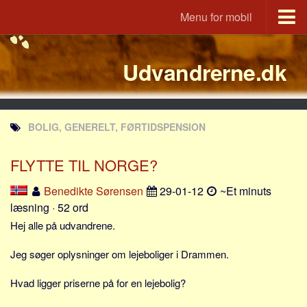
Menu for mobil
Portal
Udvandrerne.dk
Udvandrerne.dk
Utvandrerne.no
Utvandrarna.se
BOLIG, GENERELT, FØRTIDSPENSION
Tyskland.dk
England.dk
FLYTTE TIL NORGE?
Rusland.dk
Benedikte Sørensen
29-01-12
~Et minuts
JLKM.dk
læsning · 52 ord
Lande
Hej alle på udvandrene.
Tyrkiet
Jeg søger oplysninger om lejeboliger i Drammen.
Spanien
Hvad ligger priserne på for en lejebolig?
Frankrig