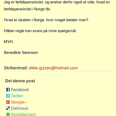
Jeg er førtidspensionist, og ønsker derfor også at vide, hvad en
Sverige
førtidspensionist i Norge får.
Norge
Thailand
Hvad er skatten i Norge, hvor meget betaler man?
Italien
Håber nogle kan svare på mine spørgsmål.
Grækenland
MVH.
USA
Alle
Benedikte Sørensen
Nøgleord
Skribentmail:
dikte-gizzen@hotmail.com
Bolig
Job
Del denne post
Virksomhed
Facebook
Investering
Twitter
Pension og opsparing
Google+
Delicious
Forbrug
StumbleUpon