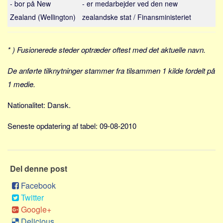
- bor på New
- er medarbejder ved den new
Sverige
Zealand (Wellington)
zealandske stat / Finansministeriet
Norge
Thailand
* ) Fusionerede steder optræder oftest med det aktuelle navn.
Italien
Grækenland
De anførte tilknytninger stammer fra tilsammen 1 kilde fordelt på
USA
1 medie.
Alle
Nationalitet: Dansk.
Nøgleord
Seneste opdatering af tabel: 09-08-2010
Bolig
Job
Virksomhed
Del denne post
Investering
Facebook
Pension og opsparing
Twitter
Google+
Forbrug
Delicious