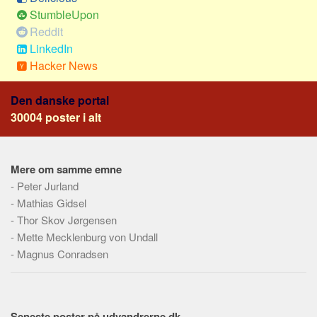
Social sikring og sundhed
StumbleUpon
Transport
Reddit
Alle
LinkedIn
Hacker News
Aspekter
Køb og salg
Den danske portal
30004 poster i alt
Økonomi
Jura og regler
Skatter og afgifter
Mere om samme emne
-
Peter Jurland
Statistik
-
Mathias Gidsel
Praktisk
-
Thor Skov Jørgensen
Alle
-
Mette Mecklenburg von Undall
-
Magnus Conradsen
Meta
Dokumenttyper
Emner
Seneste poster på udvandrerne.dk