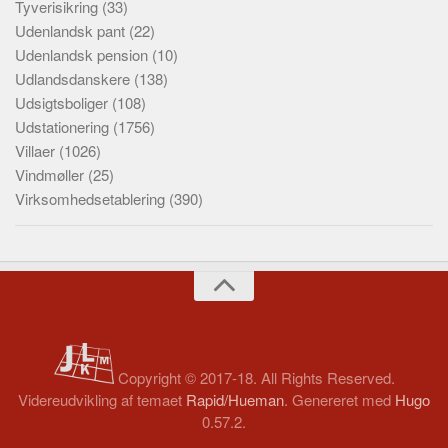
Tyverisikring
(33)
Udenlandsk pant
(22)
Udenlandsk pension
(10)
Udlandsdanskere
(138)
Udsigtsboliger
(108)
Udstationering
(1756)
Villaer
(1026)
Vindmøller
(25)
Virksomhedsetablering
(390)
Copyright © 2017-18. All Rights Reserved.
Videreudvikling af temaet
Rapid/Hueman
. Genereret med
Hugo
0.57.2.