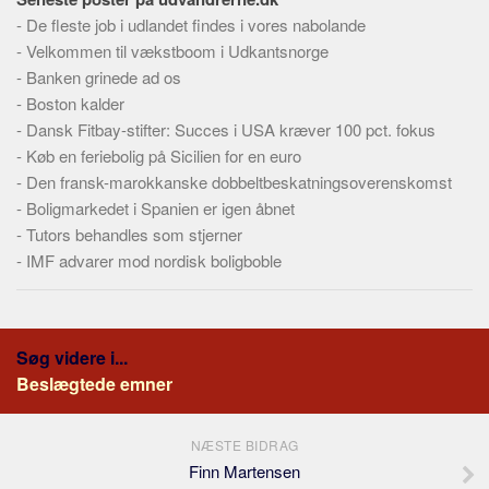
Skribenter
-
De fleste job i udlandet findes i vores nabolande
Personer
-
Velkommen til vækstboom i Udkantsnorge
-
Banken grinede ad os
Steder
-
Boston kalder
Kilder
-
Dansk Fitbay-stifter: Succes i USA kræver 100 pct. fokus
Om
-
Køb en feriebolig på Sicilien for en euro
-
Den fransk-marokkanske dobbeltbeskatningsoverenskomst
Webstedet
-
Boligmarkedet i Spanien er igen åbnet
Forhistorien
-
Tutors behandles som stjerner
-
Redigering
IMF advarer mod nordisk boligboble
Tekstannoncer
Bannere
Søg videre i...
Hjælp
Beslægtede emner
NÆSTE BIDRAG
Finn Martensen