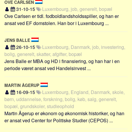
OVE CARLSEN
31-10-15
Luxembourg, job, generelt, bopæl
Ove Carlsen er tidl. fodboldlandsholdsspiller, og han er
ansat ved EF domstolen. Han bor i Luxembourg ...
JENS BALLE
26-10-15
Luxembourg, Danmark, job, investering,
bolig, generelt, skatter, afgifter, bopæl
Jens Balle er MBA og HD i finansiering, og han har i en
periode været ansat ved Handelsinvest ...
MARTIN ÅGERUP
16-09-15
Luxembourg, England, Danmark, skole,
børn, uddannelse, forskning, bolig, køb, salg, generelt,
bopæl, grundskoler, studieophold
Martin Ågerup er økonom og økonomisk historiker, og han
er ansat ved Center for Politiske Studier (CEPOS) ...