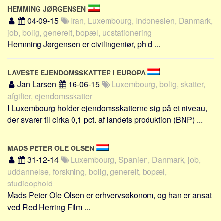
HEMMING JØRGENSEN
04-09-15
Iran, Luxembourg, Indonesien, Danmark,
job, bolig, generelt, bopæl, udstationering
Hemming Jørgensen er civilingeniør, ph.d ...
LAVESTE EJENDOMSSKATTER I EUROPA
Jan Larsen
16-06-15
Luxembourg, bolig, skatter,
afgifter, ejendomsskatter
I Luxembourg holder ejendomsskatterne sig på et niveau,
der svarer til cirka 0,1 pct. af landets produktion (BNP) ...
MADS PETER OLE OLSEN
31-12-14
Luxembourg, Spanien, Danmark, job,
uddannelse, forskning, bolig, generelt, bopæl,
studieophold
Mads Peter Ole Olsen er erhvervsøkonom, og han er ansat
ved Red Herring Film ...