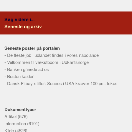
Søg videre i...
Seneste og arkiv
Seneste poster på portalen
-
De fleste job i udlandet findes i vores nabolande
-
Velkommen til vækstboom i Udkantsnorge
-
Banken grinede ad os
-
Boston kalder
-
Dansk Fitbay-stifter: Succes i USA kræver 100 pct. fokus
Dokumenttyper
Artikel
(576)
Information
(6101)
Kilde
(4528)