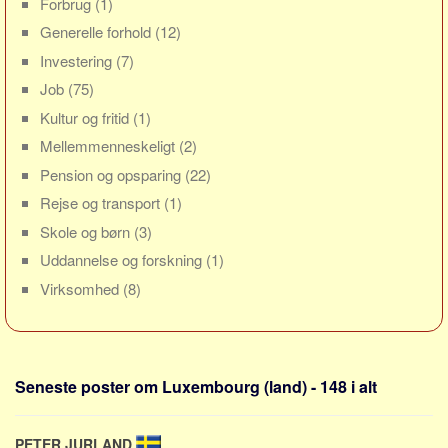
Forbrug
(1)
Sverige
Generelle forhold
(12)
Norge
Investering
(7)
Thailand
Job
(75)
Italien
Kultur og fritid
(1)
Grækenland
Mellemmenneskeligt
(2)
USA
Pension og opsparing
(22)
Alle
Rejse og transport
(1)
Nøgleord
Skole og børn
(3)
Uddannelse og forskning
(1)
Bolig
Virksomhed
(8)
Job
Virksomhed
Investering
Seneste poster om Luxembourg (land) - 148 i alt
Pension og opsparing
Forbrug
PETER JURLAND