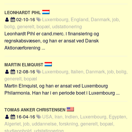
LEONHARDT PIHL
02-10-16
Luxembourg, England, Danmark, job,
bolig, generelt, bopæl, udstationering
Leonhardt Pihl er cand.merc. i finansiering og
regnskabsvæsen, og han er ansat ved Dansk
Aktionærforening ...
MARTIN ELMQUIST
12-08-16
Luxembourg, Italien, Danmark, job, bolig,
generelt, bopæl
Martin Elmquist, og han er ansat ved Luxembourg
Philarmonia. Han har i en periode boet i Luxembourg ...
TOMAS ANKER CHRISTENSEN
16-04-16
USA, Iran, Indien, Luxembourg, Egypten,
Algeriet, job, uddannelse, forskning, generelt, bopæl,
studieophold, udstationering