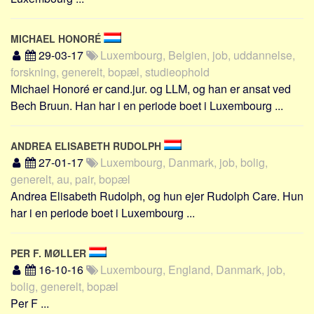
Skribenter
Personer
MICHAEL HONORÉ
Steder
29-03-17
Luxembourg, Belgien, job, uddannelse,
forskning, generelt, bopæl, studieophold
Kilder
Michael Honoré er cand.jur. og LLM, og han er ansat ved
Om
Bech Bruun. Han har i en periode boet i Luxembourg ...
Webstedet
Forhistorien
ANDREA ELISABETH RUDOLPH
27-01-17
Luxembourg, Danmark, job, bolig,
Redigering
generelt, au, pair, bopæl
Tekstannoncer
Andrea Elisabeth Rudolph, og hun ejer Rudolph Care. Hun
Bannere
har i en periode boet i Luxembourg ...
Hjælp
PER F. MØLLER
16-10-16
Luxembourg, England, Danmark, job,
bolig, generelt, bopæl
Per F ...