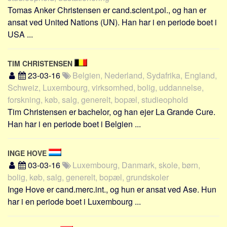
Tomas Anker Christensen er cand.scient.pol., og han er
ansat ved United Nations (UN). Han har i en periode boet i
USA ...
TIM CHRISTENSEN
23-03-16
Belgien, Nederland, Sydafrika, England,
Schweiz, Luxembourg, virksomhed, bolig, uddannelse,
forskning, køb, salg, generelt, bopæl, studieophold
Tim Christensen er bachelor, og han ejer La Grande Cure.
Han har i en periode boet i Belgien ...
INGE HOVE
03-03-16
Luxembourg, Danmark, skole, børn,
bolig, køb, salg, generelt, bopæl, grundskoler
Inge Hove er cand.merc.int., og hun er ansat ved Ase. Hun
har i en periode boet i Luxembourg ...