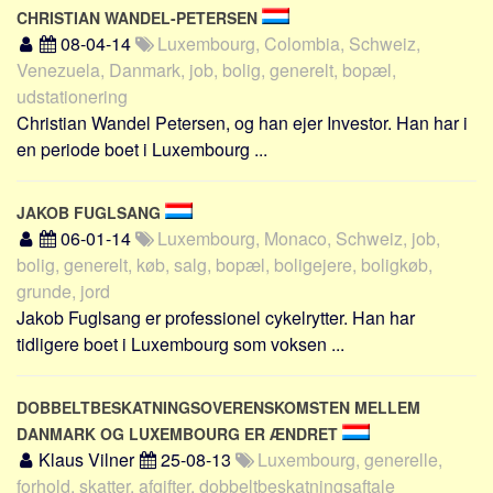
CHRISTIAN WANDEL-PETERSEN
08-04-14
Luxembourg, Colombia, Schweiz,
Venezuela, Danmark, job, bolig, generelt, bopæl,
udstationering
Christian Wandel Petersen, og han ejer Investor. Han har i
en periode boet i Luxembourg ...
JAKOB FUGLSANG
06-01-14
Luxembourg, Monaco, Schweiz, job,
bolig, generelt, køb, salg, bopæl, boligejere, boligkøb,
grunde, jord
Jakob Fuglsang er professionel cykelrytter. Han har
tidligere boet i Luxembourg som voksen ...
DOBBELTBESKATNINGSOVERENSKOMSTEN MELLEM
DANMARK OG LUXEMBOURG ER ÆNDRET
Klaus Vilner
25-08-13
Luxembourg, generelle,
forhold, skatter, afgifter, dobbeltbeskatningsaftale