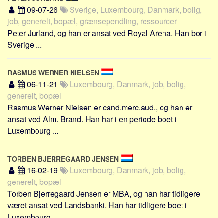
Social sikring og sundhed
09-07-26
Sverige, Luxembourg, Danmark, bolig,
Transport
job, generelt, bopæl, grænsependling, ressourcer
Peter Jurland, og han er ansat ved Royal Arena. Han bor i
Alle
Sverige ...
Aspekter
Køb og salg
RASMUS WERNER NIELSEN
Økonomi
06-11-21
Luxembourg, Danmark, job, bolig,
generelt, bopæl
Jura og regler
Rasmus Werner Nielsen er cand.merc.aud., og han er
Skatter og afgifter
ansat ved Alm. Brand. Han har i en periode boet i
Statistik
Luxembourg ...
Praktisk
Alle
TORBEN BJERREGAARD JENSEN
16-02-19
Luxembourg, Danmark, job, bolig,
Meta
generelt, bopæl
Torben Bjerregaard Jensen er MBA, og han har tidligere
Dokumenttyper
været ansat ved Landsbanki. Han har tidligere boet i
Emner
Luxembourg ...