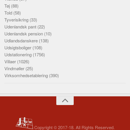
Tøj
(88)
Told
(58)
Tyverisikring
(33)
Udenlandsk pant
(22)
Udenlandsk pension
(10)
Udlandsdanskere
(138)
Udsigtsboliger
(108)
Udstationering
(1756)
Villaer
(1026)
Vindmøller
(25)
Virksomhedsetablering
(390)
Copyright © 2017-18. All Rights Reserved.