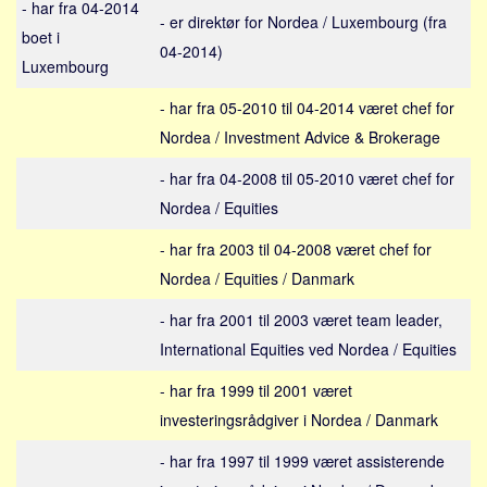
- har fra 04-2014
Sverige
- er direktør for Nordea / Luxembourg (fra
boet i
Norge
04-2014)
Luxembourg
Thailand
- har fra 05-2010 til 04-2014 været chef for
Italien
Nordea / Investment Advice & Brokerage
Grækenland
USA
- har fra 04-2008 til 05-2010 været chef for
Nordea / Equities
Alle
Nøgleord
- har fra 2003 til 04-2008 været chef for
Nordea / Equities / Danmark
Bolig
- har fra 2001 til 2003 været team leader,
Job
International Equities ved Nordea / Equities
Virksomhed
- har fra 1999 til 2001 været
Investering
investeringsrådgiver i Nordea / Danmark
Pension og opsparing
Forbrug
- har fra 1997 til 1999 været assisterende