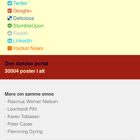
Twitter
Skribenter
Google+
Personer
Delicious
Steder
StumbleUpon
Kilder
Reddit
LinkedIn
Om
Hacker News
Webstedet
Den danske portal
Forhistorien
30004 poster i alt
Redigering
Tekstannoncer
Mere om samme emne
Bannere
-
Rasmus Werner Nielsen
Hjælp
-
Leonhardt Pihl
-
Karen Tobiasen
-
Peter Carøe
-
Flemming Dyring