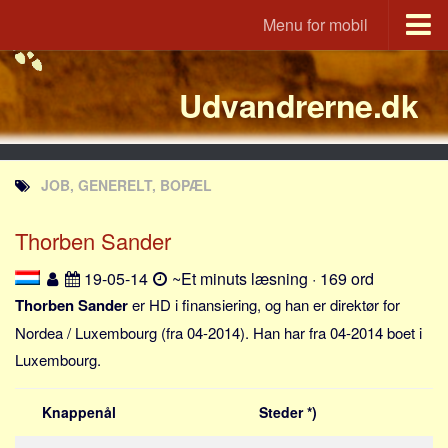
Menu for mobil
Portal
Udvandrerne.dk
Udvandrerne.dk
Utvandrerne.no
Utvandrarna.se
JOB, GENERELT, BOPÆL
Tyskland.dk
England.dk
Thorben Sander
Rusland.dk
19-05-14
~Et minuts læsning · 169 ord
JLKM.dk
Thorben Sander
er HD i finansiering, og han er direktør for
Lande
Nordea / Luxembourg (fra 04-2014). Han har fra 04-2014 boet i
Luxembourg.
Tyrkiet
Spanien
Knappenål
Steder *)
Frankrig