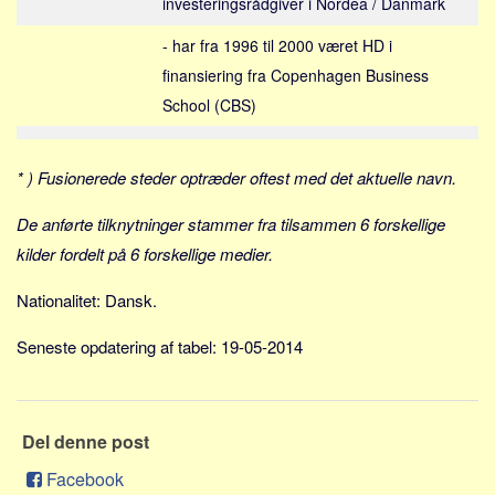
investeringsrådgiver i Nordea / Danmark
Social sikring og sundhed
Transport
- har fra 1996 til 2000 været HD i
Alle
finansiering fra Copenhagen Business
School (CBS)
Aspekter
Køb og salg
* ) Fusionerede steder optræder oftest med det aktuelle navn.
Økonomi
Jura og regler
De anførte tilknytninger stammer fra tilsammen 6 forskellige
kilder fordelt på 6 forskellige medier.
Skatter og afgifter
Statistik
Nationalitet: Dansk.
Praktisk
Seneste opdatering af tabel: 19-05-2014
Alle
Meta
Dokumenttyper
Del denne post
Emner
Facebook