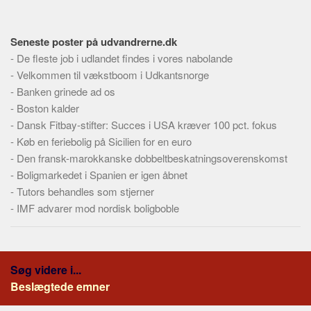
Seneste poster på udvandrerne.dk
-
De fleste job i udlandet findes i vores nabolande
-
Velkommen til vækstboom i Udkantsnorge
-
Banken grinede ad os
-
Boston kalder
-
Dansk Fitbay-stifter: Succes i USA kræver 100 pct. fokus
-
Køb en feriebolig på Sicilien for en euro
-
Den fransk-marokkanske dobbeltbeskatningsoverenskomst
-
Boligmarkedet i Spanien er igen åbnet
-
Tutors behandles som stjerner
-
IMF advarer mod nordisk boligboble
Søg videre i...
Beslægtede emner