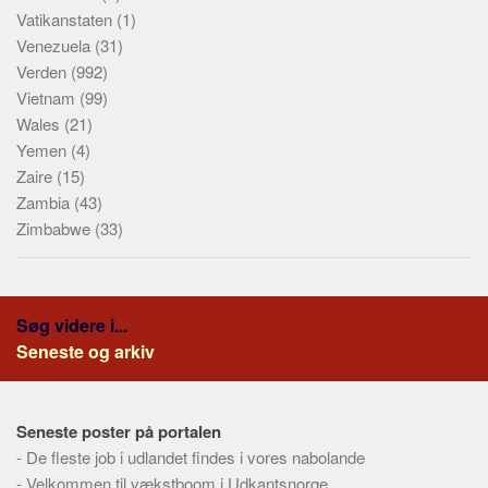
Vatikanstaten
(1)
Venezuela
(31)
Verden
(992)
Vietnam
(99)
Wales
(21)
Yemen
(4)
Zaire
(15)
Zambia
(43)
Zimbabwe
(33)
Søg videre i...
Seneste og arkiv
Seneste poster på portalen
-
De fleste job i udlandet findes i vores nabolande
-
Velkommen til vækstboom i Udkantsnorge