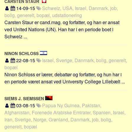
CARSTEN STAUR
14-09-15
Schweiz, USA, Israel, Danmark, job,
bolig, generelt, bopæl, udstationering
Carsten Staur er cand.mag. og forfatter, og han er ansat
ved United Nations (UN). Han har i en periode boet i
Schweiz ...
NINON SCHLOSS
22-08-15
Israel, Sverige, Danmark, bolig, generelt,
bopæl
Ninon Schloss er lærer, debattør og forfatter, og hun har i
en periode været ansat ved University College Lillebælt ...
SIEMS J. SIEMSSEN
03-08-15
Papua Ny Guinea, Pakistan,
Afghanistan, Forenede Arabiske Emirater, Spanien, Israel,
Iran, Sverige, Norge, Grønland, Danmark, job, bolig,
generelt, bopæl