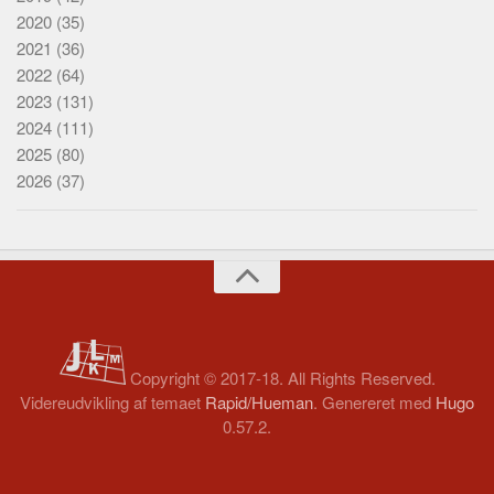
2020
(35)
2021
(36)
2022
(64)
2023
(131)
2024
(111)
2025
(80)
2026
(37)
Copyright © 2017-18. All Rights Reserved.
Videreudvikling af temaet
Rapid/Hueman
. Genereret med
Hugo
0.57.2.