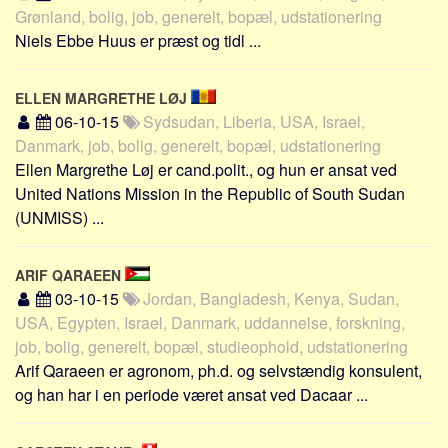
Grønland, bolig, job, generelt, bopæl, udstationering
Niels Ebbe Huus er præst og tidl ...
ELLEN MARGRETHE LØJ
06-10-15
Sydsudan, Liberia, USA, Israel,
Danmark, job, bolig, generelt, bopæl, udstationering
Ellen Margrethe Løj er cand.polit., og hun er ansat ved
United Nations Mission in the Republic of South Sudan
(UNMISS) ...
ARIF QARAEEN
03-10-15
Jordan, Bangladesh, Kenya, Sudan,
USA, Egypten, Israel, Danmark, uddannelse, forskning,
job, bolig, generelt, bopæl, studieophold, udstationering
Arif Qaraeen er agronom, ph.d. og selvstændig konsulent,
og han har i en periode været ansat ved Dacaar ...