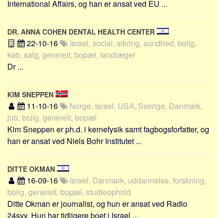
International Affairs, og han er ansat ved EU ...
Skribenter
Personer
DR. ANNA COHEN DENTAL HEALTH CENTER
Steder
22-10-16
Israel, social, sikring, sundhed, bolig,
Kilder
køb, salg, generelt, bopæl, tandlæger
Dr ...
Om
Webstedet
KIM SNEPPEN
Forhistorien
11-10-16
Norge, Israel, USA, Sverige, Danmark,
Redigering
job, bolig, generelt, bopæl
Kim Sneppen er ph.d. i kernefysik samt fagbogsforfatter, og
Tekstannoncer
han er ansat ved Niels Bohr Institutet ...
Bannere
Hjælp
DITTE OKMAN
16-09-16
Israel, Danmark, uddannelse, forskning,
bolig, generelt, bopæl, studieophold
Ditte Okman er journalist, og hun er ansat ved Radio
24syv. Hun har tidligere boet i Israel ...