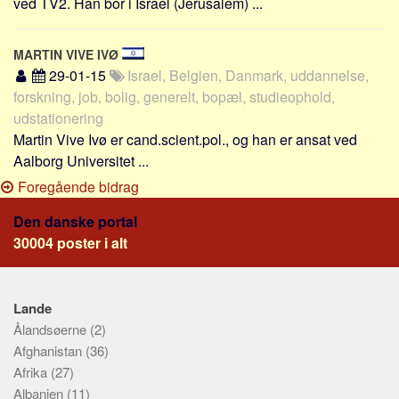
ved TV2. Han bor i Israel (Jerusalem) ...
MARTIN VIVE IVØ
29-01-15
Israel, Belgien, Danmark, uddannelse,
forskning, job, bolig, generelt, bopæl, studieophold,
udstationering
Martin Vive Ivø er cand.scient.pol., og han er ansat ved
Aalborg Universitet ...
Foregående bidrag
Den danske portal
30004 poster i alt
Lande
Ålandsøerne
(2)
Afghanistan
(36)
Afrika
(27)
Albanien
(11)