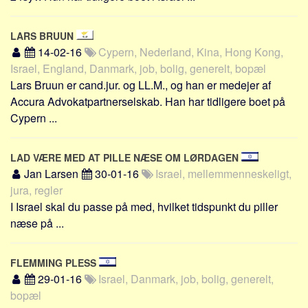
LARS BRUUN
14-02-16
Cypern, Nederland, Kina, Hong Kong,
Israel, England, Danmark, job, bolig, generelt, bopæl
Lars Bruun er cand.jur. og LL.M., og han er medejer af
Accura Advokatpartnerselskab. Han har tidligere boet på
Cypern ...
LAD VÆRE MED AT PILLE NÆSE OM LØRDAGEN
Jan Larsen
30-01-16
Israel, mellemmenneskeligt,
jura, regler
I Israel skal du passe på med, hvilket tidspunkt du piller
næse på ...
FLEMMING PLESS
29-01-16
Israel, Danmark, job, bolig, generelt,
bopæl