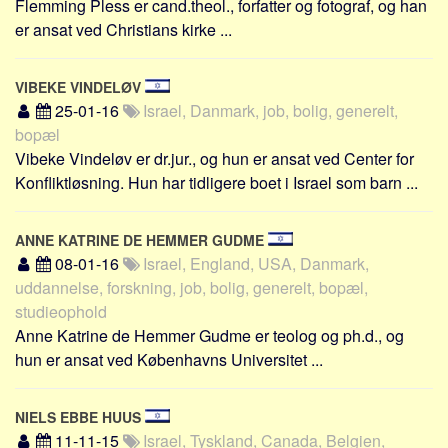
Flemming Pless er cand.theol., forfatter og fotograf, og han
er ansat ved Christians kirke ...
VIBEKE VINDELØV
25-01-16
Israel, Danmark, job, bolig, generelt,
bopæl
Vibeke Vindeløv er dr.jur., og hun er ansat ved Center for
Konfliktløsning. Hun har tidligere boet i Israel som barn ...
ANNE KATRINE DE HEMMER GUDME
08-01-16
Israel, England, USA, Danmark,
uddannelse, forskning, job, bolig, generelt, bopæl,
studieophold
Anne Katrine de Hemmer Gudme er teolog og ph.d., og
hun er ansat ved Københavns Universitet ...
NIELS EBBE HUUS
11-11-15
Israel, Tyskland, Canada, Belgien,