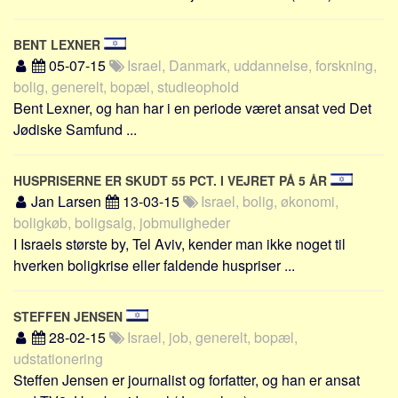
BENT LEXNER
05-07-15
Israel, Danmark, uddannelse, forskning,
bolig, generelt, bopæl, studieophold
Bent Lexner, og han har i en periode været ansat ved Det
Jødiske Samfund ...
HUSPRISERNE ER SKUDT 55 PCT. I VEJRET PÅ 5 ÅR
Jan Larsen
13-03-15
Israel, bolig, økonomi,
boligkøb, boligsalg, jobmuligheder
I Israels største by, Tel Aviv, kender man ikke noget til
hverken boligkrise eller faldende huspriser ...
STEFFEN JENSEN
28-02-15
Israel, job, generelt, bopæl,
udstationering
Steffen Jensen er journalist og forfatter, og han er ansat