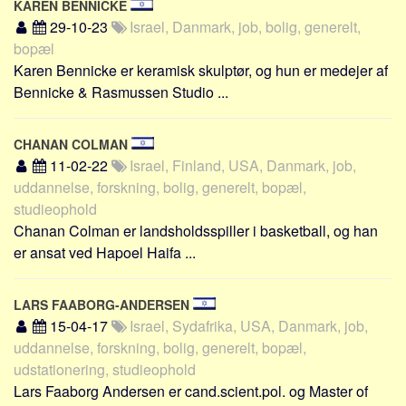
Social sikring og sundhed
KAREN BENNICKE
29-10-23
Israel, Danmark, job, bolig, generelt,
Transport
bopæl
Alle
Karen Bennicke er keramisk skulptør, og hun er medejer af
Bennicke & Rasmussen Studio ...
Aspekter
Køb og salg
CHANAN COLMAN
Økonomi
11-02-22
Israel, Finland, USA, Danmark, job,
Jura og regler
uddannelse, forskning, bolig, generelt, bopæl,
studieophold
Skatter og afgifter
Chanan Colman er landsholdsspiller i basketball, og han
Statistik
er ansat ved Hapoel Haifa ...
Praktisk
Alle
LARS FAABORG-ANDERSEN
15-04-17
Israel, Sydafrika, USA, Danmark, job,
Meta
uddannelse, forskning, bolig, generelt, bopæl,
Dokumenttyper
udstationering, studieophold
Emner
Lars Faaborg Andersen er cand.scient.pol. og Master of