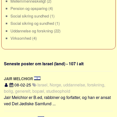
Mellemmenneskeligt
(2)
Sverige
Pension og opsparing
(4)
Norge
Social sikring sundhed
(1)
Thailand
Social sikring og sundhed
(1)
Italien
Uddannelse og forskning
(22)
Grækenland
Virksomhed
(4)
USA
Alle
Nøgleord
Seneste poster om Israel (land) - 107 i alt
Bolig
Job
JAIR MELCHIOR
08-02-25
Israel, Norge, uddannelse, forskning,
Virksomhed
bolig, generelt, bopæl, studieophold
Investering
Jair Melchior er B.ed, rabbiner og forfatter, og han er ansat
Pension og opsparing
ved Det Jødiske Samfund ...
Forbrug