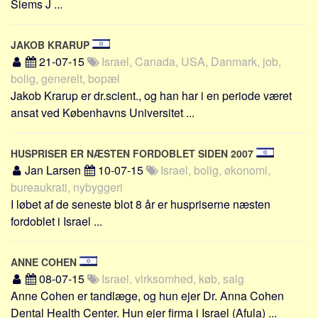
Siems J ...
JAKOB KRARUP
21-07-15
Israel, Canada, USA, Danmark, job,
bolig, generelt, bopæl
Jakob Krarup er dr.scient., og han har i en periode været
ansat ved Københavns Universitet ...
HUSPRISER ER NÆSTEN FORDOBLET SIDEN 2007
Jan Larsen
10-07-15
Israel, bolig, økonomi,
bureaukrati, nybyggeri
I løbet af de seneste blot 8 år er huspriserne næsten
fordoblet i Israel ...
ANNE COHEN
08-07-15
Israel, virksomhed, køb, salg
Anne Cohen er tandlæge, og hun ejer Dr. Anna Cohen
Dental Health Center. Hun ejer firma i Israel (Afula) ...