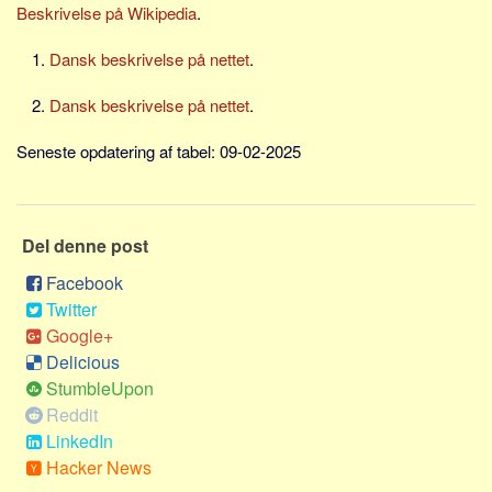
Social sikring og sundhed
Beskrivelse på Wikipedia
.
Transport
Dansk beskrivelse på nettet
.
Alle
Dansk beskrivelse på nettet
.
Aspekter
Seneste opdatering af tabel: 09-02-2025
Køb og salg
Økonomi
Jura og regler
Del denne post
Skatter og afgifter
Facebook
Statistik
Twitter
Praktisk
Google+
Alle
Delicious
StumbleUpon
Meta
Reddit
Dokumenttyper
LinkedIn
Hacker News
Emner