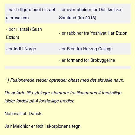
Sverige
- har tidligere boet i Israel
- er overrabbiner for Det Jødiske
Norge
(Jerusalem)
Samfund (fra 2013)
Thailand
- bor i Israel (Gush
Italien
- er rabbiner fra Yeshivat Har Etzion
Etzion)
Grækenland
- er født i Norge
- er B.ed fra Herzog College
USA
Alle
- er formand for Brobyggerne
Nøgleord
* ) Fusionerede steder optræder oftest med det aktuelle navn.
Bolig
Job
De anførte tilknytninger stammer fra tilsammen 4 forskellige
Virksomhed
kilder fordelt på 4 forskellige medier.
Investering
Nationalitet: Dansk.
Pension og opsparing
Jair Melchior er født i skorpionens tegn.
Forbrug