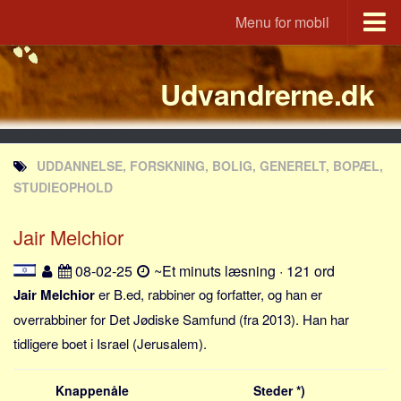
Menu for mobil
Portal
Udvandrerne.dk
Udvandrerne.dk
Utvandrerne.no
Utvandrarna.se
UDDANNELSE, FORSKNING, BOLIG, GENERELT, BOPÆL,
Tyskland.dk
STUDIEOPHOLD
England.dk
Jair Melchior
Rusland.dk
JLKM.dk
08-02-25
~Et minuts læsning · 121 ord
Lande
Jair Melchior
er B.ed, rabbiner og forfatter, og han er
overrabbiner for Det Jødiske Samfund (fra 2013). Han har
Tyrkiet
tidligere boet i Israel (Jerusalem).
Spanien
Frankrig
Knappenåle
Steder *)