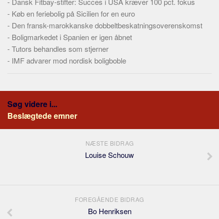
-
Dansk Fitbay-stifter: Succes i USA kræver 100 pct. fokus
-
Køb en feriebolig på Sicilien for en euro
-
Den fransk-marokkanske dobbeltbeskatningsoverenskomst
-
Boligmarkedet i Spanien er igen åbnet
-
Tutors behandles som stjerner
-
IMF advarer mod nordisk boligboble
Søg videre i...
Beslægtede emner
NÆSTE BIDRAG
Louise Schouw
FOREGÅENDE BIDRAG
Bo Henriksen