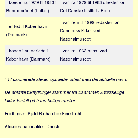
- boede fra 1979 til 1983 i
- var fra 1979 til 1983 direktør for
Sverige
Rom-området (Italien)
Det Danske Institut / Rom
Norge
Thailand
- var frem til 1999 redaktør for
- er født i København
Danmarks kirker ved
Italien
(Danmark)
Nationalmuseet
Grækenland
- boede i en periode i
USA
- var fra 1963 ansat ved
København (Danmark)
Nationalmuseet
Alle
Nøgleord
* ) Fusionerede steder optræder oftest med det aktuelle navn.
Bolig
De anførte tilknytninger stammer fra tilsammen 2 forskellige
Job
kilder fordelt på 2 forskellige medier.
Virksomhed
Investering
Fuldt navn: Kjeld Richard de Fine Licht.
Pension og opsparing
Afdødes nationalitet: Dansk.
Forbrug