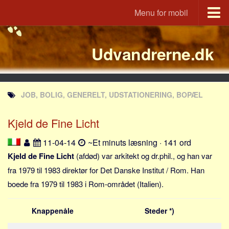
Menu for mobil
Portal
Udvandrerne.dk
Udvandrerne.dk
Utvandrerne.no
Utvandrarna.se
JOB, BOLIG, GENERELT, UDSTATIONERING, BOPÆL
Tyskland.dk
England.dk
Kjeld de Fine Licht
Rusland.dk
11-04-14
~Et minuts læsning · 141 ord
JLKM.dk
Kjeld de Fine Licht
(afdød) var arkitekt og dr.phil., og han var
Lande
fra 1979 til 1983 direktør for Det Danske Institut / Rom. Han
boede fra 1979 til 1983 i Rom-området (Italien).
Tyrkiet
Spanien
Knappenåle
Steder *)
Frankrig