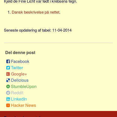
Kjeld de Fine Licht var født i krebsens tegn.
Social sikring og sundhed
Transport
Dansk beskrivelse på nettet
.
Alle
Aspekter
Seneste opdatering af tabel: 11-04-2014
Køb og salg
Økonomi
Del denne post
Jura og regler
Skatter og afgifter
Facebook
Twitter
Statistik
Google+
Praktisk
Delicious
Alle
StumbleUpon
Reddit
Meta
LinkedIn
Dokumenttyper
Hacker News
Emner