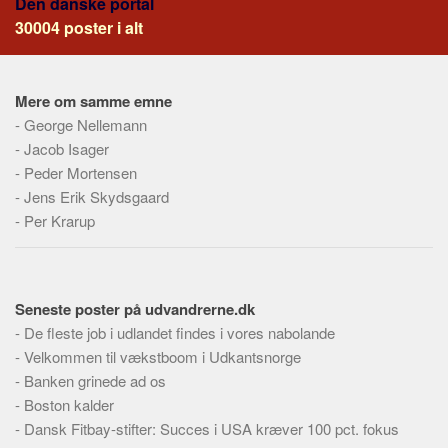
Den danske portal
Skribenter
30004 poster i alt
Personer
Steder
Mere om samme emne
Kilder
-
George Nellemann
Om
-
Jacob Isager
-
Peder Mortensen
Webstedet
-
Jens Erik Skydsgaard
Forhistorien
-
Per Krarup
Redigering
Tekstannoncer
Bannere
Seneste poster på udvandrerne.dk
-
De fleste job i udlandet findes i vores nabolande
Hjælp
-
Velkommen til vækstboom i Udkantsnorge
-
Banken grinede ad os
-
Boston kalder
-
Dansk Fitbay-stifter: Succes i USA kræver 100 pct. fokus