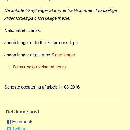
Social sikring og sundhed
De anførte tilknytninger stammer fra tilsammen 4 forskellige
Transport
kilder fordelt på 4 forskellige medier.
Alle
Aspekter
Nationalitet: Dansk.
Køb og salg
Jacob Isager er født i skorpionens tegn.
Økonomi
Jacob Isager er gift med
Signe Isager
.
Jura og regler
Dansk beskrivelse på nettet
.
Skatter og afgifter
Statistik
Praktisk
Seneste opdatering af tabel: 11-08-2016
Alle
Meta
Del denne post
Dokumenttyper
Facebook
Emner
Twitter