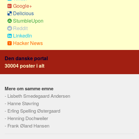
Skribenter
Google+
Delicious
Personer
StumbleUpon
Steder
Reddit
Kilder
LinkedIn
Hacker News
Om
Webstedet
Den danske portal
Forhistorien
30004 poster i alt
Redigering
Tekstannoncer
Mere om samme emne
Bannere
-
Lisbeth Smedegaard Andersen
-
Hanne Støvring
Hjælp
-
Erling Spelling Østergaard
-
Henning Dochweiler
-
Frank Øland Hansen