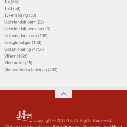
Tøj
(88)
Told
(58)
Tyverisikring
(33)
Udenlandsk pant
(22)
Udenlandsk pension
(10)
Udlandsdanskere
(138)
Udsigtsboliger
(108)
Udstationering
(1756)
Villaer
(1026)
Vindmøller
(25)
Virksomhedsetablering
(390)
Copyright © 2017-18. All Rights Reserved.
Videreudvikling af temaet
Rapid/Hueman
. Genereret med
Hugo