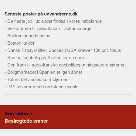
Seneste poster på udvandrerne.dk
-
De fleste job i udlandet findes i vores nabolande
-
Velkommen til vækstboom i Udkantsnorge
-
Banken grinede ad os
-
Boston kalder
-
Dansk Fitbay-stifter: Succes i USA kræver 100 pct. fokus
-
Køb en feriebolig på Sicilien for en euro
-
Den fransk-marokkanske dobbeltbeskatningsoverenskomst
-
Boligmarkedet i Spanien er igen åbnet
-
Tutors behandles som stjerner
-
IMF advarer mod nordisk boligboble
Søg videre i...
Beslægtede emner