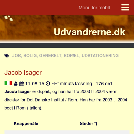
Menu for mobil
Portal
Udvandrerne.dk
Udvandrerne.dk
Utvandrerne.no
Utvandrarna.se
JOB, BOLIG, GENERELT, BOPÆL, UDSTATIONERING
Tyskland.dk
England.dk
Jacob Isager
Rusland.dk
11-08-15
~Et minuts læsning · 176 ord
JLKM.dk
Jacob Isager
er dr.phil., og han har fra 2003 til 2004 været
Lande
direktør for Det Danske Institut / Rom. Han har fra 2003 til 2004
boet i Rom (Italien).
Tyrkiet
Spanien
Knappenåle
Steder *)
Frankrig