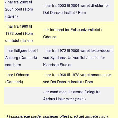
- har fra 2003 til
Sverige
- har fra 2003 til 2004 været direktør for
2004 boet i Rom
Norge
Det Danske Institut / Rom
(Italien)
Thailand
- har fra 1969 til
Italien
- er formand for Folkeuniversitetet /
1972 boet i Rom-
Grækenland
Odense
området (Italien)
USA
- har tidligere boet i
- har fra 1972 til 2009 været lektor/docent
Alle
Aalborg (Danmark)
ved Syddansk Universitet / Institut for
Nøgleord
som barn
Klassiske Studier
Bolig
- bor i Odense
- har fra 1969 til 1972 været amanuensis
Job
(Danmark)
ved Det Danske Institut / Rom
Virksomhed
- er cand.mag. i klassisk filologi fra
Investering
Aarhus Universitet (1969)
Pension og opsparing
Forbrug
* ) Fusionerede steder optræder oftest med det aktuelle navn.