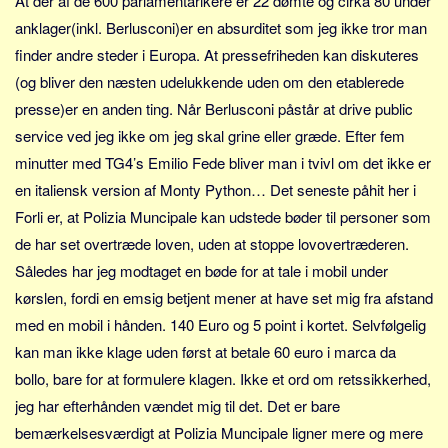
At der af de 600 parlamentarikere er 22 dømte og cirka 80 under
Sverige
anklager(inkl. Berlusconi)er en absurditet som jeg ikke tror man
Norge
finder andre steder i Europa. At pressefriheden kan diskuteres
Thailand
(og bliver den næsten udelukkende uden om den etablerede
Italien
presse)er en anden ting. Når Berlusconi påstår at drive public
Grækenland
service ved jeg ikke om jeg skal grine eller græde. Efter fem
minutter med TG4’s Emilio Fede bliver man i tvivl om det ikke er
USA
en italiensk version af Monty Python… Det seneste påhit her i
Alle
Forli er, at Polizia Muncipale kan udstede bøder til personer som
Nøgleord
de har set overtræde loven, uden at stoppe lovovertræderen.
Bolig
Således har jeg modtaget en bøde for at tale i mobil under
kørslen, fordi en emsig betjent mener at have set mig fra afstand
Job
med en mobil i hånden. 140 Euro og 5 point i kortet. Selvfølgelig
Virksomhed
kan man ikke klage uden først at betale 60 euro i marca da
Investering
bollo, bare for at formulere klagen. Ikke et ord om retssikkerhed,
Pension og opsparing
jeg har efterhånden vændet mig til det. Det er bare
Forbrug
bemærkelsesværdigt at Polizia Muncipale ligner mere og mere