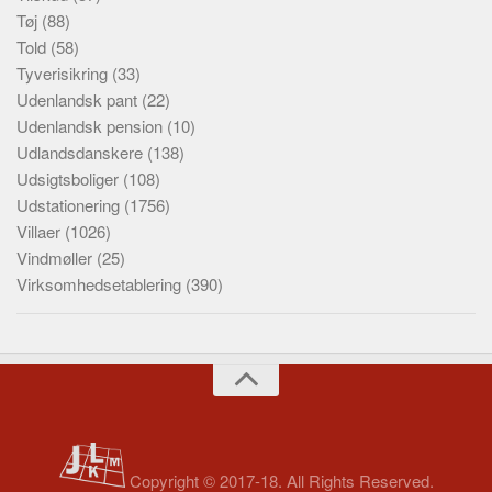
Tøj
(88)
Told
(58)
Tyverisikring
(33)
Udenlandsk pant
(22)
Udenlandsk pension
(10)
Udlandsdanskere
(138)
Udsigtsboliger
(108)
Udstationering
(1756)
Villaer
(1026)
Vindmøller
(25)
Virksomhedsetablering
(390)
Copyright © 2017-18. All Rights Reserved.