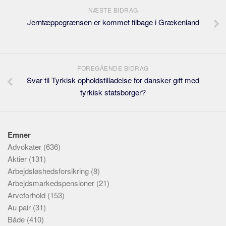
NÆSTE BIDRAG
Jerntæppegrænsen er kommet tilbage i Grækenland
FOREGÅENDE BIDRAG
Svar til Tyrkisk opholdstilladelse for dansker gıft med
tyrkisk statsborger?
Emner
Advokater
(636)
Aktier
(131)
Arbejdsløshedsforsikring
(8)
Arbejdsmarkedspensioner
(21)
Arveforhold
(153)
Au pair
(31)
Både
(410)