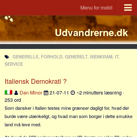
Menu for mobil
Portal
Udvandrerne.dk
Udvandrerne.dk
Utvandrerne.no
Utvandrarna.se
GENERELLE, FORHOLD, GENERELT, ISENKRAM, IT,
Tyskland.dk
SERVICE
England.dk
Italiensk Demokrati ?
Rusland.dk
JLKM.dk
Dan Minor
21-07-11
~2 minutters læsning ·
253 ord
Lande
Som dansker i Italien testes mine grænser dagligt for, hvad der
Tyrkiet
burde være utænkeligt, og hvad man som borger i dette smukke
Spanien
land må leve med.
Frankrig