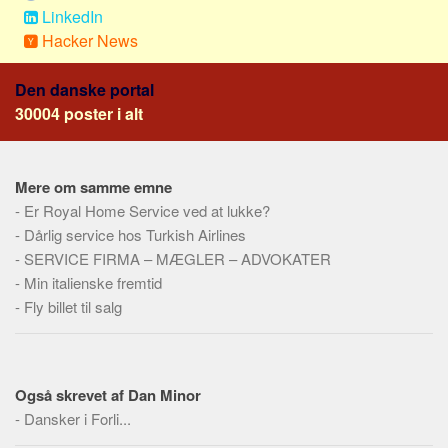
Skribenter
LinkedIn
Hacker News
Personer
Steder
Den danske portal
Kilder
30004 poster i alt
Om
Webstedet
Mere om samme emne
Forhistorien
-
Er Royal Home Service ved at lukke?
-
Dårlig service hos Turkish Airlines
Redigering
-
SERVICE FIRMA – MÆGLER – ADVOKATER
Tekstannoncer
-
Min italienske fremtid
Bannere
-
Fly billet til salg
Hjælp
Også skrevet af Dan Minor
-
Dansker i Forli...