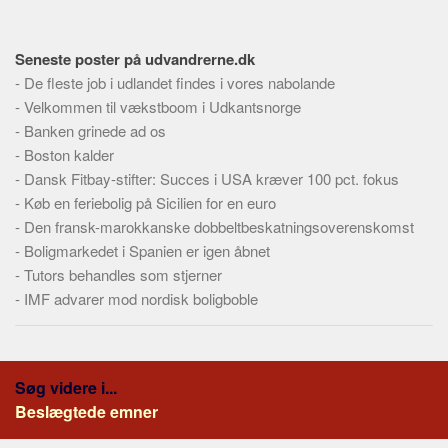
Seneste poster på udvandrerne.dk
-
De fleste job i udlandet findes i vores nabolande
-
Velkommen til vækstboom i Udkantsnorge
-
Banken grinede ad os
-
Boston kalder
-
Dansk Fitbay-stifter: Succes i USA kræver 100 pct. fokus
-
Køb en feriebolig på Sicilien for en euro
-
Den fransk-marokkanske dobbeltbeskatningsoverenskomst
-
Boligmarkedet i Spanien er igen åbnet
-
Tutors behandles som stjerner
-
IMF advarer mod nordisk boligboble
Søg videre i...
Beslægtede emner