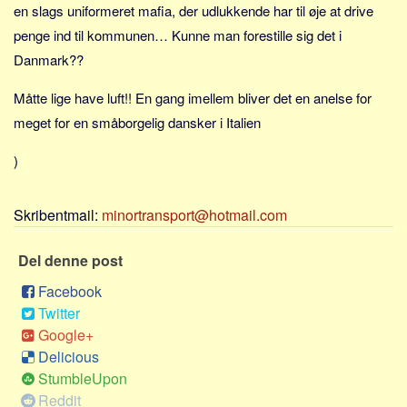
Social sikring og sundhed
en slags uniformeret mafia, der udlukkende har til øje at drive
Transport
penge ind til kommunen… Kunne man forestille sig det i
Danmark??
Alle
Aspekter
Måtte lige have luft!! En gang imellem bliver det en anelse for
meget for en småborgelig dansker i Italien
Køb og salg
Økonomi
)
Jura og regler
Skatter og afgifter
Skribentmail:
minortransport@hotmail.com
Statistik
Del denne post
Praktisk
Facebook
Alle
Twitter
Meta
Google+
Delicious
Dokumenttyper
StumbleUpon
Emner
Reddit