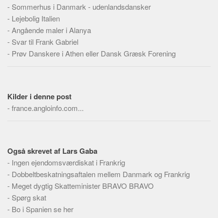
Skribenter
-
Sommerhus i Danmark - udenlandsdansker
-
Lejebolig Italien
Personer
-
Angående maler i Alanya
Steder
-
Svar til Frank Gabriel
Kilder
-
Prøv Danskere i Athen eller Dansk Græsk Forening
Om
Webstedet
Kilder i denne post
Forhistorien
-
france.angloinfo.com...
Redigering
Tekstannoncer
Bannere
Også skrevet af Lars Gaba
-
Ingen ejendomsværdiskat i Frankrig
Hjælp
-
Dobbeltbeskatningsaftalen mellem Danmark og Frankrig
-
Meget dygtig Skatteminister BRAVO BRAVO
-
Spørg skat
-
Bo i Spanien se her