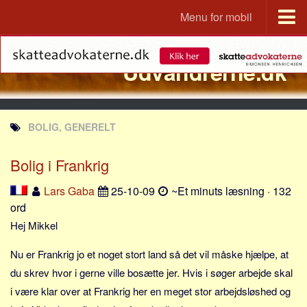
Menu for mobil
Portal
Udvandrerne.dk
Udvandrerne.dk
Utvandrerne.no
Utvandrarna.se
BOLIG, GENERELT
Tyskland.dk
England.dk
Bolig i Frankrig
Rusland.dk
Lars Gaba
25-10-09
~Et minuts læsning · 132
JLKM.dk
ord
Lande
Hej Mikkel
Tyrkiet
Nu er Frankrig jo et noget stort land så det vil måske hjælpe, at
Spanien
du skrev hvor i gerne ville bosætte jer. Hvis i søger arbejde skal
i være klar over at Frankrig her en meget stor arbejdsløshed og
Frankrig