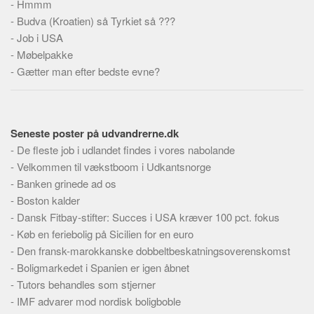
-
Hmmm
-
Budva (Kroatien) så Tyrkiet så ???
-
Job i USA
-
Møbelpakke
-
Gætter man efter bedste evne?
Seneste poster på udvandrerne.dk
-
De fleste job i udlandet findes i vores nabolande
-
Velkommen til vækstboom i Udkantsnorge
-
Banken grinede ad os
-
Boston kalder
-
Dansk Fitbay-stifter: Succes i USA kræver 100 pct. fokus
-
Køb en feriebolig på Sicilien for en euro
-
Den fransk-marokkanske dobbeltbeskatningsoverenskomst
-
Boligmarkedet i Spanien er igen åbnet
-
Tutors behandles som stjerner
-
IMF advarer mod nordisk boligboble