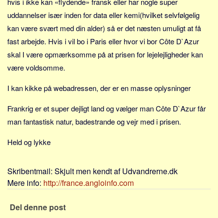
hvis i ikke kan «flydende» fransk eller har nogle super
Sverige
uddannelser især inden for data eller kemi(hvilket selvfølgelig
Norge
kan være svært med din alder) så er det næsten umuligt at få
Thailand
fast arbejde. Hvis i vil bo i Paris eller hvor vi bor Côte D`Azur
Italien
skal I være opmærksomme på at prisen for lejelejligheder kan
Grækenland
være voldsomme.
USA
I kan kikke på webadressen, der er en masse oplysninger
Alle
Frankrig er et super dejligt land og vælger man Côte D`Azur får
Nøgleord
man fantastisk natur, badestrande og vejr med i prisen.
Bolig
Held og lykke
Job
Virksomhed
Skribentmail:
Skjult men kendt af Udvandrerne.dk
Investering
Mere info:
http://france.angloinfo.com
Pension og opsparing
Forbrug
Del denne post