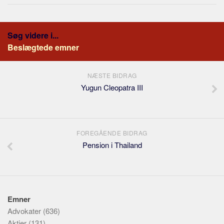
Søg videre i...
Beslægtede emner
NÆSTE BIDRAG
Yugun Cleopatra III
FOREGÅENDE BIDRAG
Pension i Thailand
Emner
Advokater
(636)
Aktier
(131)