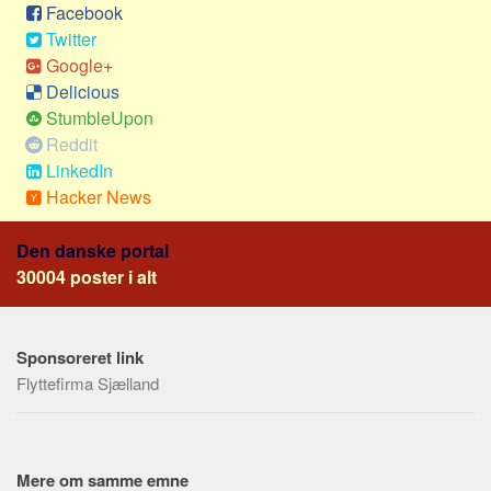
Social sikring og sundhed
Facebook
Twitter
Transport
Google+
Alle
Delicious
Aspekter
StumbleUpon
Reddit
Køb og salg
LinkedIn
Økonomi
Hacker News
Jura og regler
Den danske portal
Skatter og afgifter
30004 poster i alt
Statistik
Praktisk
Sponsoreret link
Alle
Flyttefirma Sjælland
Meta
Dokumenttyper
Emner
Mere om samme emne