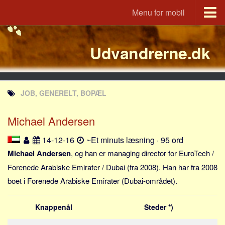
Menu for mobil
Portal
Udvandrerne.dk
Udvandrerne.dk
Utvandrerne.no
Utvandrarna.se
JOB, GENERELT, BOPÆL
Tyskland.dk
England.dk
Michael Andersen
Rusland.dk
14-12-16
~Et minuts læsning · 95 ord
JLKM.dk
Michael Andersen
, og han er managing director for EuroTech /
Lande
Forenede Arabiske Emirater / Dubai (fra 2008). Han har fra 2008
boet i Forenede Arabiske Emirater (Dubai-området).
Tyrkiet
Spanien
Knappenål
Steder *)
Frankrig