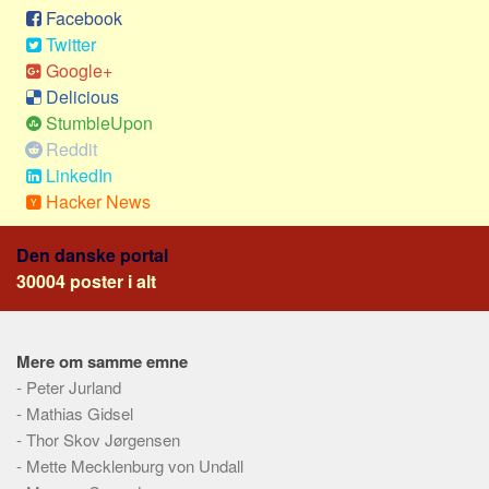
Social sikring og sundhed
Facebook
Transport
Twitter
Google+
Alle
Delicious
Aspekter
StumbleUpon
Reddit
Køb og salg
LinkedIn
Økonomi
Hacker News
Jura og regler
Den danske portal
Skatter og afgifter
30004 poster i alt
Statistik
Praktisk
Alle
Mere om samme emne
-
Peter Jurland
Meta
-
Mathias Gidsel
Dokumenttyper
-
Thor Skov Jørgensen
-
Mette Mecklenburg von Undall
Emner