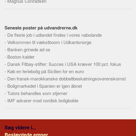
-
Magnus Conradsen
Skribenter
Personer
Steder
Seneste poster på udvandrerne.dk
Kilder
-
De fleste job i udlandet findes i vores nabolande
-
Velkommen til vækstboom i Udkantsnorge
Om
-
Banken grinede ad os
Webstedet
-
Boston kalder
Forhistorien
-
Dansk Fitbay-stifter: Succes i USA kræver 100 pct. fokus
-
Køb en feriebolig på Sicilien for en euro
Redigering
-
Den fransk-marokkanske dobbeltbeskatningsoverenskomst
Tekstannoncer
-
Boligmarkedet i Spanien er igen åbnet
Bannere
-
Tutors behandles som stjerner
-
IMF advarer mod nordisk boligboble
Hjælp
Søg videre i...
Beslægtede emner