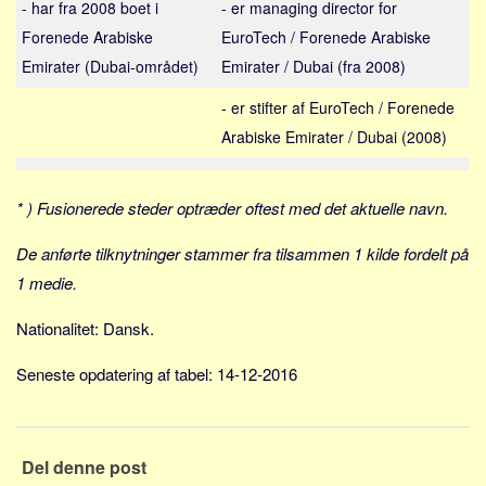
- har fra 2008 boet i
- er managing director for
Sverige
Forenede Arabiske
EuroTech / Forenede Arabiske
Norge
Emirater (Dubai-området)
Emirater / Dubai (fra 2008)
Thailand
- er stifter af EuroTech / Forenede
Italien
Arabiske Emirater / Dubai (2008)
Grækenland
USA
* ) Fusionerede steder optræder oftest med det aktuelle navn.
Alle
Nøgleord
De anførte tilknytninger stammer fra tilsammen 1 kilde fordelt på
1 medie.
Bolig
Job
Nationalitet: Dansk.
Virksomhed
Seneste opdatering af tabel: 14-12-2016
Investering
Pension og opsparing
Forbrug
Del denne post