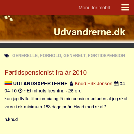
Menu for mobil
Portal
Udvandrerne.dk
Udvandrerne.dk
Utvandrerne.no
Utvandrarna.se
GENERELLE, FORHOLD, GENERELT, FØRTIDSPENSION
Tyskland.dk
England.dk
Førtidspensionist fra år 2010
Rusland.dk
UDLANDSXPERTERNE
Knud Erik Jensen
04-
JLKM.dk
04-10
~Et minuts læsning · 26 ord
Lande
kan jeg flytte til colombia og få min pensin med uden at jeg skal
være i dk minimum 183 dage pr år. Hvad med skat?
Tyrkiet
Spanien
h.knud
Frankrig