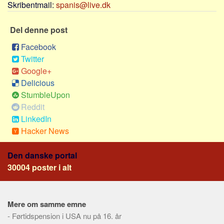
Skribentmail:
spanis@live.dk
Sverige
Norge
Del denne post
Thailand
Facebook
Italien
Twitter
Grækenland
Google+
USA
Delicious
StumbleUpon
Alle
Reddit
Nøgleord
LinkedIn
Hacker News
Bolig
Job
Den danske portal
Virksomhed
30004 poster i alt
Investering
Pension og opsparing
Mere om samme emne
Forbrug
-
Førtidspension i USA nu på 16. år