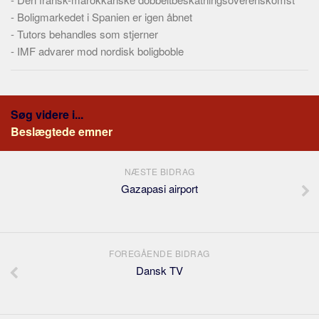
Skribenter
-
Boligmarkedet i Spanien er igen åbnet
Personer
-
Tutors behandles som stjerner
-
IMF advarer mod nordisk boligboble
Steder
Kilder
Om
Søg videre i...
Webstedet
Beslægtede emner
Forhistorien
Redigering
NÆSTE BIDRAG
Gazapasi airport
Tekstannoncer
Bannere
Hjælp
FOREGÅENDE BIDRAG
Dansk TV