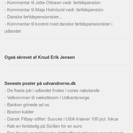
Social sikring og sundhed
-
Kommentar til Jette Ottosen vedr. førtidspension
-
Kommentar til Maja Holmlund vedr. førtidspension
Transport
-
Danske førtidspensionister...
Alle
-
Kommentar til kontrol med danske førtidspensionister i
Aspekter
udlandet
Køb og salg
Økonomi
Også skrevet af Knud Erik Jensen
Jura og regler
Skatter og afgifter
Statistik
Seneste poster på udvandrerne.dk
Praktisk
-
De fleste job i udlandet findes i vores nabolande
Alle
-
Velkommen til vækstboom i Udkantsnorge
-
Banken grinede ad os
Meta
-
Boston kalder
Dokumenttyper
-
Dansk Fitbay-stifter: Succes i USA kræver 100 pct. fokus
-
Køb en feriebolig på Sicilien for en euro
Emner
-
Den fransk-marokkanske dobbeltbeskatningsoverenskomst